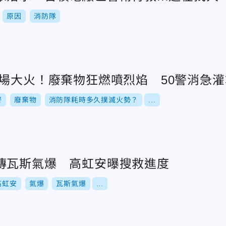
原因
消防隊
收場大火！廢棄物狂燃噴烈焰 50警消急灌
警
廢棄物
消防隊耗時多久撲滅火勢？
...
傳瓦斯氣爆 高虹安曝搜救進度
高虹安
氣爆
瓦斯氣爆
...