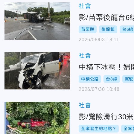
社會
影/苗栗後龍台
苗栗縣
後龍鎮
台6線
2026/08/03 18:11
社會
中橫下冰雹！婦
中橫公路
台8線
駕駛
2026/07/30 10:48
社會
影/驚險滑行30
全案發生的地點？
全案