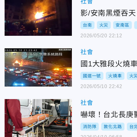
社會
影/安南黑煙吞
台南
火災
安南區
2026/05/20 22:12
社會
國1大雅段火燒
國道一號
火燒車
火
2026/05/10 22:42
社會
嚇壞！台北長庚
消防隊
敦化北路
台