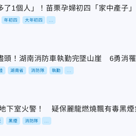
多了1個人」！苗栗孕婦初四「家中產子
年初四
大年初四
...
盡頭！湖南消防車執勤完墜山崖 6勇消
陸
湖南省
消防隊
執勤
...
廠地下室火警！ 疑保麗龍燃燒飄有毒黑煙
災
黑煙
消防隊
...