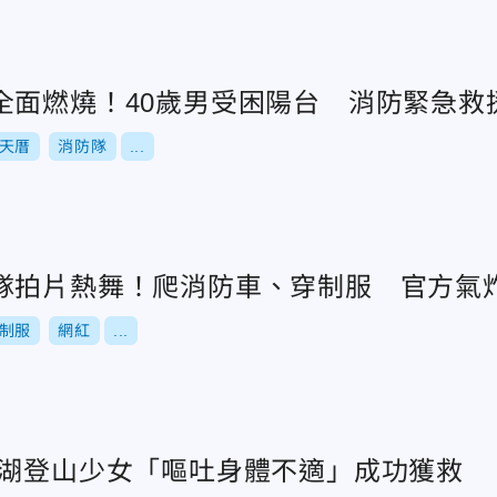
全面燃燒！40歲男受困陽台 消防緊急救
天厝
消防隊
...
隊拍片熱舞！爬消防車、穿制服 官方氣
制服
網紅
...
明湖登山少女「嘔吐身體不適」成功獲救