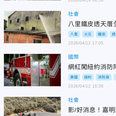
2026/04/19 06:58
社會
八里鐵皮透天厝
八里
火災
鐵皮
透
2026/04/12 17:05
國際
網紅闖紐約消防
美國
紐約
消防員
2026/04/12 16:38
社會
影/好消息！嘉