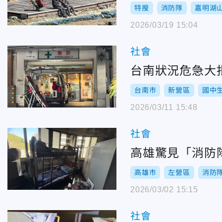
特搜
消防隊
嘉明湖
2026/03/19 15:04
社會
台南狀況危急大
台南市
新營區
國中
2026/03/11 15:48
社會
高雄驚見「消防
高雄市
左營區
消防
2026/03/02 15:15
社會