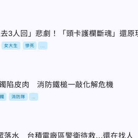
人去3人回」悲劇！「頭卡護欄斷魂」還原
女大生
慘死
...
玉鐲陷皮肉 消防鐵槌一敲化解危機
鐲
消防隊
...
落水 台積電廠區警衛待救...還在找人