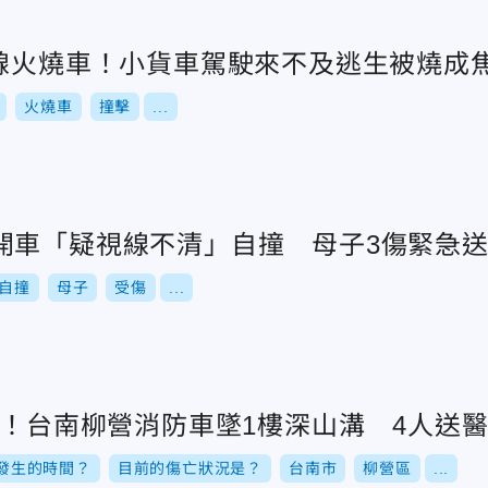
6線火燒車！小貨車駕駛來不及逃生被燒成
火燒車
撞擊
...
開車「疑視線不清」自撞 母子3傷緊急
自撞
母子
受傷
...
米！台南柳營消防車墜1樓深山溝 4人送
發生的時間？
目前的傷亡狀況是？
台南市
柳營區
...