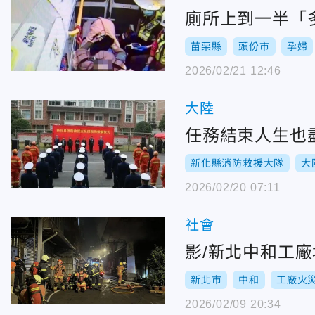
廁所上到一半「
苗栗縣
頭份市
孕婦
2026/02/21 12:46
大陸
任務結束人生也
新化縣消防救援大隊
大
2026/02/20 07:11
社會
影/新北中和工
新北市
中和
工廠火
2026/02/09 20:34