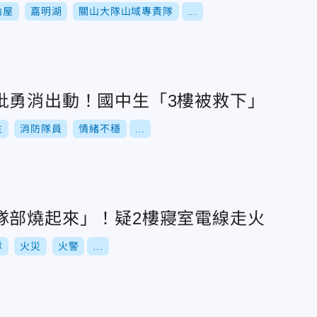
山屋
嘉明湖
關山大隊山域專責隊
...
批勇消出動！國中生「3樓被救下」
生
消防隊員
情緒不穩
...
隊部燒起來」！疑2樓寢室電線走火
隊
火災
火警
...