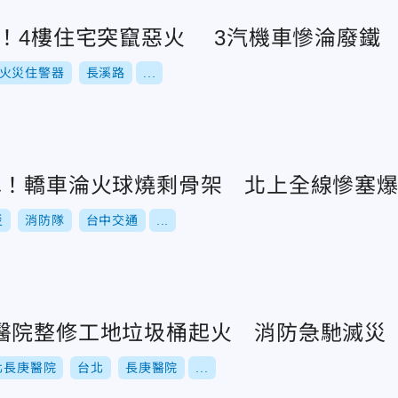
天！4樓住宅突竄惡火 3汽機車慘淪廢鐵
火災住警器
長溪路
...
車！轎車淪火球燒剩骨架 北上全線慘塞
災
消防隊
台中交通
...
醫院整修工地垃圾桶起火 消防急馳滅災
北長庚醫院
台北
長庚醫院
...