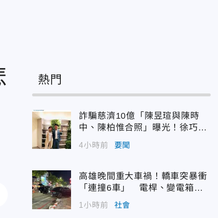
悲
熱門
詐騙慈濟10億「陳昱瑄與陳時
中、陳柏惟合照」曝光！徐巧芯
震撼出手
4小時前
要聞
高雄晚間重大車禍！轎車突暴衝
「連撞6車」 電桿、變電箱全
遭殃
1小時前
社會