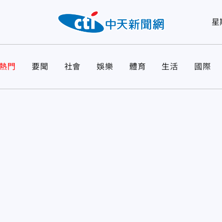
星
熱門
要聞
社會
娛樂
體育
生活
國際