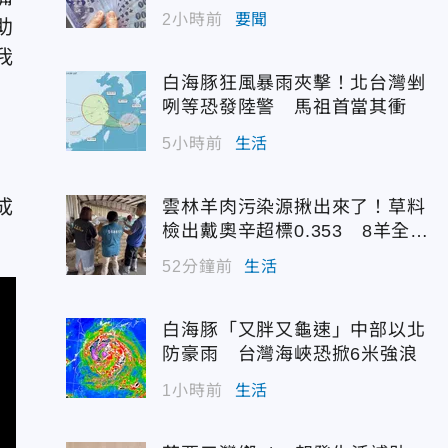
為
2小時前
要聞
助
我
白海豚狂風暴雨夾擊！北台灣剉
咧等恐發陸警 馬祖首當其衝
5小時前
生活
成
雲林羊肉污染源揪出來了！草料
檢出戴奧辛超標0.353 8羊全撲
殺化製
52分鐘前
生活
白海豚「又胖又龜速」中部以北
防豪雨 台灣海峽恐掀6米強浪
1小時前
生活