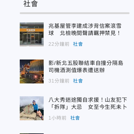
社會
兆基屋管李建成涉背信案滾雪
球 北檢晚間聲請羈押禁見！
22分鐘前
社會
影/新北五股聯結車自撞分隔島
司機酒測值爆表遭送辦
31分鐘前
社會
八大秀迷途獨自求援！山友犯下
「拆隊」大忌 女至今生死未卜
1小時前
社會