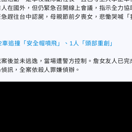
前人在國外，但仍緊急召開線上會議，指示全力協
緊急趕往台中認屍，母親節前夕喪女，悲慟哭喊「
2車追撞「安全帽噴飛」、1人「頭部重創」
犯案後並未逃逸，當場遭警方控制。詹女友人已完
局偵訊，全案依殺人罪嫌偵辦。