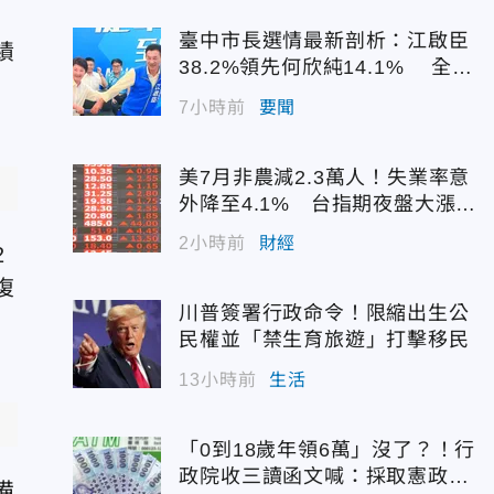
臺中市長選情最新剖析：江啟臣
績
38.2%領先何欣純14.1% 全世
代支持度全面居首
7小時前
要聞
美7月非農減2.3萬人！失業率意
外降至4.1% 台指期夜盤大漲7
45點
2小時前
財經
2
復
川普簽署行政命令！限縮出生公
民權並「禁生育旅遊」打擊移民
13小時前
生活
「0到18歲年領6萬」沒了？！行
政院收三讀函文喊：採取憲政作
備