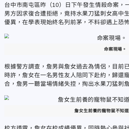
台中市南屯區昨（10）日下午發生情殺命案，
男方因求復合遭拒絕，竟持水果刀猛刺女高中
優異，在學表現始終名列前茅，不料卻遇上恐
命案現場。
根據警方調查，詹男與詹女過去為情侶，目前已
時許，詹女在一名男性友人陪同下赴約，歸還
合，詹男一聽當場情緒失控，掏出水果刀猛刺
詹女生前養的寵物鼠不知道
校方透露，詹女在校成績優異，同時熱心參與