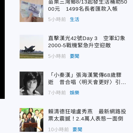
苗栗三灣鄉8/13起發生活補助50
00元 1499名長者匯款入帳
5小時前
生活
直擊漢光42號Day 3 空軍幻象
2000-5戰機緊急升空迎敵
5小時前
要聞
「小秦漢」張海漢驚傳68歲驟
逝 昔合唱〈明天會更好〉引追
憶
7小時前
娛樂
賴清德狂嗆盧秀燕 最新網路投
票太震撼！2.4萬人表態一面倒
10小時前
要聞