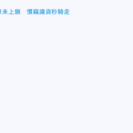
車未上鎖 慣竊識貨秒騎走