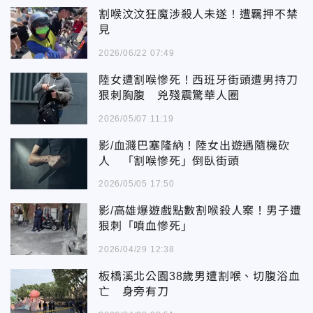
割喉汶汶狂魔涉殺人未遂！遭羈押不禁
見
2026/06/22 07:49
陸女遭割喉慘死！西班牙街頭遭男持刀
狠刺胸腹 兇殘震驚華人圈
2026/05/07 11:19
影/血濺巴塞隆納！陸女出遊遇隨機砍
人 「割喉慘死」倒臥街頭
2026/05/05 17:50
影/高雄爆遊戲點數割喉殺人案！男子遭
狠刺「噴血慘死」
2026/04/29 12:38
板橋溪北公園38歲男遭割喉、切腹浴血
亡 身旁有刀