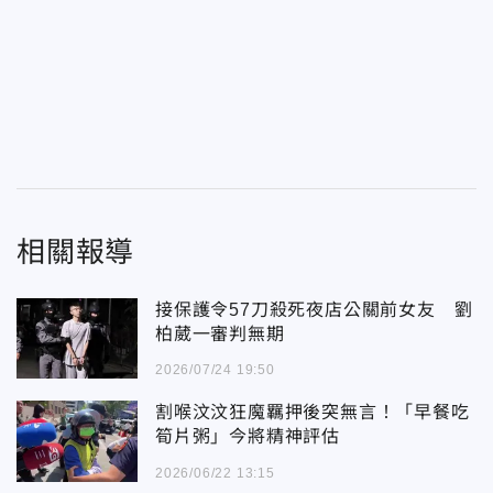
相關報導
接保護令57刀殺死夜店公關前女友 劉
柏葳一審判無期
2026/07/24 19:50
割喉汶汶狂魔羈押後突無言！「早餐吃
筍片粥」今將精神評估
2026/06/22 13:15