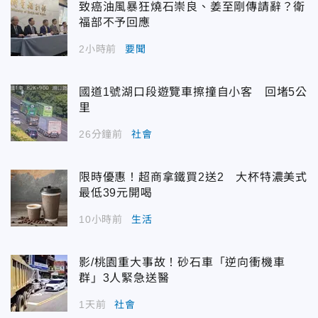
致癌油風暴狂燒石崇良、姜至剛傳請辭？衛
福部不予回應
2小時前
要聞
國道1號湖口段遊覽車擦撞自小客 回堵5公
里
26分鐘前
社會
限時優惠！超商拿鐵買2送2 大杯特濃美式
最低39元開喝
10小時前
生活
影/桃園重大事故！砂石車「逆向衝機車
群」3人緊急送醫
1天前
社會