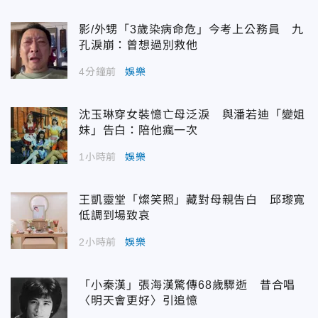
影/外甥「3歲染病命危」今考上公務員 九
孔淚崩：曾想過別救他
4分鐘前
娛樂
沈玉琳穿女裝憶亡母泛淚 與潘若迪「變姐
妹」告白：陪他瘋一次
1小時前
娛樂
王凱靈堂「燦笑照」藏對母親告白 邱瓈寬
低調到場致哀
2小時前
娛樂
「小秦漢」張海漢驚傳68歲驟逝 昔合唱
〈明天會更好〉引追憶