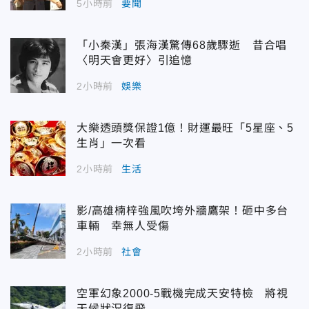
5小時前
要聞
「小秦漢」張海漢驚傳68歲驟逝 昔合唱
〈明天會更好〉引追憶
2小時前
娛樂
大樂透頭獎保證1億！財運最旺「5星座、5
生肖」一次看
2小時前
生活
影/高雄楠梓強風吹垮外牆鷹架！砸中多台
車輛 幸無人受傷
2小時前
社會
空軍幻象2000-5戰機完成天安特檢 將視
天候狀況復飛