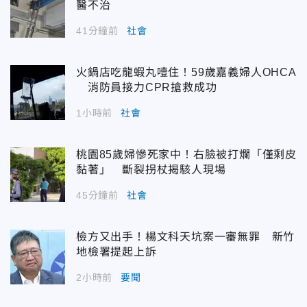
醫不治
41分鐘前
社會
火鍋店吃龍蝦丸噎住！59歲嘉義婦人OHCA
消防員接力CPR搶救成功
1小時前
社會
桃園85歲婦慘死家中！右臉被打爛「僅剩皮
黏著」 斷裂拐杖揭駭人現場
45分鐘前
社會
檢方又出手！楊文科天坑案一審無罪 新竹
地檢署提起上訴
2小時前
要聞