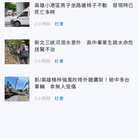
高雄小港區男子坐路邊椅子不動 發現時已
死亡多時
2小時前
社會
新北三峽河溺水意外 高中畢業生跳水命危
送醫不治
1小時前
社會
影/高雄楠梓強風吹垮外牆鷹架！砸中多台
車輛 幸無人受傷
2小時前
社會