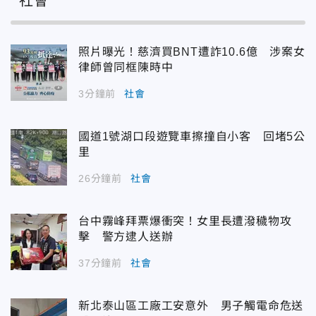
社會
照片曝光！慈濟買BNT遭詐10.6億 涉案女
律師曾同框陳時中
3分鐘前
社會
國道1號湖口段遊覽車擦撞自小客 回堵5公
里
26分鐘前
社會
台中霧峰拜票爆衝突！女里長遭潑穢物攻
擊 警方逮人送辦
37分鐘前
社會
新北泰山區工廠工安意外 男子觸電命危送