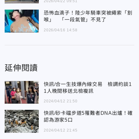
2026/04/22 09:51
恐怖血滴子！陸少年騎車突被繩索「割
喉」 「一段氣管」不見了
2026/04/16 14:58
延伸閱讀
快訊/合一生技爆內線交易 檢調約談1
1人晚間移送北檢複訊
2024/04/12 21:50
快訊/砂卡礑步道5罹難者DNA出爐！確
認為游家5口
2024/04/12 21:45