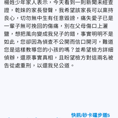
楊姓少年家人表示，今天看到一則新聞未經查
證，乾妹的家長發聲，我希望該家長可以稟持
良心，切勿無中生有任意毀謗，痛失愛子已是
一輩子無可挽回的傷痛，別在父母傷口上灑
鹽，想把風向變成我兒子的錯，事實明明不是
如此，您卻因為偵查不公開而信口開河，難道
您是這樣教導您的小孩的嗎？並希望檢方詳細
偵辦，還原事實真相，且盼望檢方對這兩名被
告從處重刑，以還我兒公道。
快訊/砂卡礑步道5