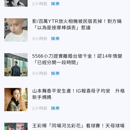
2小時前
娛樂
影/百萬YTR放火相機被民宿丟掉！對方稱
「以為是按摩棒誤丟」惹議
3小時前
娛樂
5566小刀證實離婚台玻千金！認14年情變
「已經分開一段時間」
3小時前
娛樂
山本舞香平安生產！IG報喜母子均安 升格
新手媽媽
2小時前
娛樂
王彩樺「同場河北彩花」看球賽！天母球場