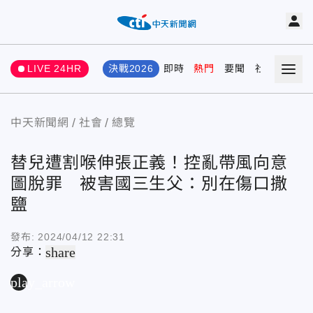
LIVE 24HR
決戰2026
即時
熱門
要聞
社會
娛樂
中天新聞網
社會
總覽
替兒遭割喉伸張正義！控亂帶風向意
圖脫罪 被害國三生父：別在傷口撒
鹽
發布:
2024/04/12 22:31
share
分享：
play_arrow