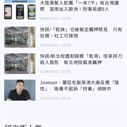
大陸黑幫人蛇團「一本7千」收台灣護
照 冒用出入歐洲！刑事局逮9人
2024/04/12 21:05
快訊/「乾妹」也被裁定羈押禁見 只有
近親、社工可探視
2024/04/12 19:49
快訊/新北校園割頸案「乾哥」坦承持刀
殺人致死 新北地院裁准羈押
2024/04/12 18:55
Joeman、蕾菈毛髮尿液大麻反應「陰
性」 吸毒不起訴「持毒」偵辦中
2024/04/12 18:31