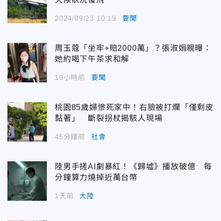
2024/09/23 10:19
要聞
周玉蔻「坐牢+賠2000萬」？張淑娟親曝：
她約喝下午茶求和解
19小時前
要聞
桃園85歲婦慘死家中！右臉被打爛「僅剩皮
黏著」 斷裂拐杖揭駭人現場
45分鐘前
社會
陸男手搓AI劇暴紅！《歸墟》播放破億 每
分鐘算力燒掉近萬台幣
1天前
大陸