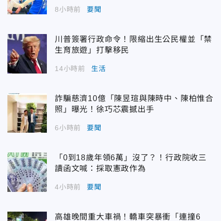
8小時前
要聞
川普簽署行政命令！限縮出生公民權並「禁
生育旅遊」打擊移民
14小時前
生活
詐騙慈濟10億「陳昱瑄與陳時中、陳柏惟合
照」曝光！徐巧芯震撼出手
6小時前
要聞
「0到18歲年領6萬」沒了？！行政院收三
讀函文喊：採取憲政作為
4小時前
要聞
高雄晚間重大車禍！轎車突暴衝「連撞6