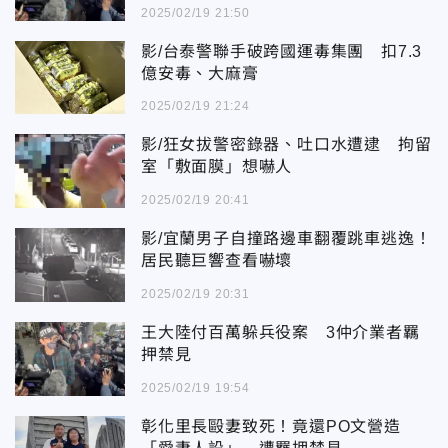
2025/02/19 21:50
影/台泰警聯手破跨國運毒集團 扣7.3
億安毒、大麻膏
2025/02/19 21:24
影/狂女拔警密錄器、吐口水遭逮 拘留
室「敷面膜」想嚇人
2025/02/19 20:41
影/宜蘭男子自撞路邊車翻覆跳車逃逸！
居民聽巨響查看嚇壞
2025/02/19 20:31
王大陸付百萬躲兵役案 3仲介業者羈
押禁見
2025/02/19 19:54
彰化里長毆妻致死！竟還PO文營造