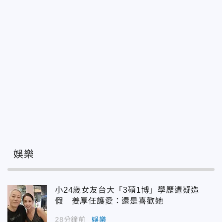
娛樂
小24歲女友台大「3碩1博」學歷遭疑造
假 姜厚任護愛：還是喜歡她
28分鐘前
娛樂