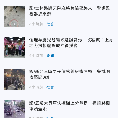
影/士林路邊天降麻將牌險砸路人 警調監
視器追來源
3小時前
社會
伍麗華胞兄范織欽遭辦貪污 政客爽：上月
才力挺賴瑞隆成立後援會
4小時前
要聞
影/新北三峽男子債務糾紛遭開槍 警桃園
攻堅逮3嫌
4小時前
社會
影/五股大貨車失控衝上分隔島 撞爛路樹
車頭全毀