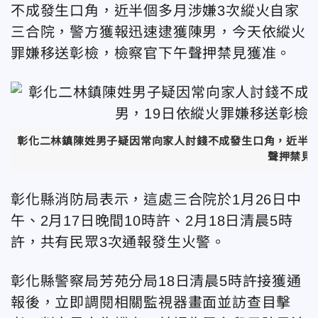
不成發生口角，近半個多月涉嫌3次縱火自家
三合院，警方獲報迅速逮獲陳男，今天依縱火
罪嫌移送彰檢，檢察官下午聲押禁見獲准。
彰化二林鎮陳姓男子疑因常向家人討錢不成發生口角，近半個
聲押禁見
彰化縣消防局表示，這處三合院於1月26日中
午、2月17日晚間10時許、2月18日清晨5時
許，共有民眾3次通報發生火警。
彰化縣警察局芳苑分局18日清晨5時許接獲通
報後，立即調閱相關監視器畫面並訪查目擊