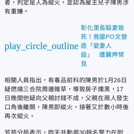
者，判定是人為縱火，並認為屋主兒子陳男涉
有重嫌。
彰化里長毆妻致
死！竟還PO文營
play_circle_outline
造「愛妻人
設」 遭羈押禁
見
相關人員指出，有毒品前科的陳男於1月26日
疑燃燒三合院周邊雜草，導致房子燻黑，17
日晚間他疑向父親討錢不成，父親在兩人發生
口角後離開，陳男即縱火，接著又於數小時後
再次縱火。
芳苑分局表示，昨天共動用30餘名警力在附