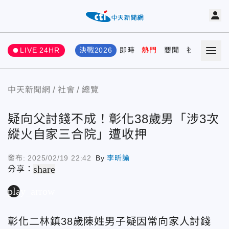
LIVE 24HR
決戰2026
即時
熱門
要聞
社會
娛樂
中天新聞網
社會
總覽
疑向父討錢不成！彰化38歲男「涉3次
縱火自家三合院」遭收押
發布:
2025/02/19 22:42
By
李昕諭
share
分享：
play_arrow
彰化二林鎮38歲陳姓男子疑因常向家人討錢