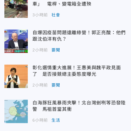
車」 電桿、變電箱全遭殃
3小時前
社會
自爆因疫苗問題遠離綠營！郭正亮酸：他們
跟沈伯洋有仇？
2小時前
要聞
彰化選情重大進展！王惠美與魏平政見面
了 是否接競總主委態度曝光
2小時前
要聞
白海豚狂風暴雨夾擊！北台灣剉咧等恐發陸
警 馬祖首當其衝
6小時前
生活