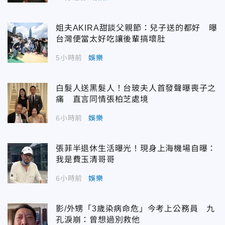
姐夫AKIRA甜談父親節：兒子送的都好 曝
台灣便當太好吃讓後輩搞壞肚
5小時前
娛樂
白髮人送黑髮人！台玻夫人首發聲曝喪子之
痛 直言同情張柏芝處境
6小時前
娛樂
張菲半退休生活曝光！現身上海機場自曝：
我是費玉清哥哥
6小時前
娛樂
影/外甥「3歲染病命危」今考上公務員 九
孔淚崩：曾想過別救他