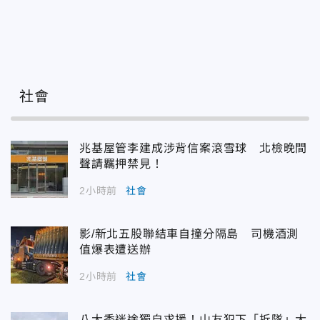
社會
兆基屋管李建成涉背信案滾雪球 北檢晚間
聲請羈押禁見！
2小時前
社會
影/新北五股聯結車自撞分隔島 司機酒測
值爆表遭送辦
2小時前
社會
八大秀迷途獨自求援！山友犯下「拆隊」大