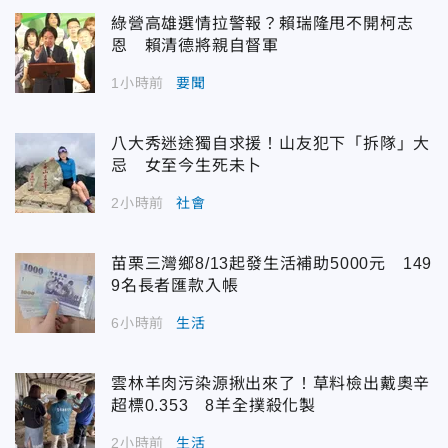
綠營高雄選情拉警報？賴瑞隆甩不開柯志
恩 賴清德將親自督軍
1小時前
要聞
八大秀迷途獨自求援！山友犯下「拆隊」大
忌 女至今生死未卜
2小時前
社會
苗栗三灣鄉8/13起發生活補助5000元 149
9名長者匯款入帳
6小時前
生活
雲林羊肉污染源揪出來了！草料檢出戴奧辛
超標0.353 8羊全撲殺化製
2小時前
生活