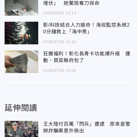
埋伏」 她驚險奪刀保命
2026/08/01 12:13
影/科技結合人力搶命！海巡監控系統2
0分鐘救上「海中男」
2026/07/29 15:10
狂撒福利！彰化長青卡功能爆升級 運
動、買菜縣府包了
2026/07/26 15:00
延伸閱讀
王大陸付百萬「閃兵」遭逮 原來是警
辦詐騙案意外揪出