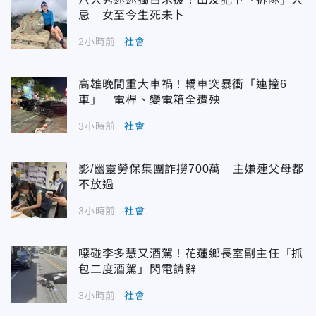
忌 女至今生死未卜
2小時前
社會
高雄晚間重大車禍！轎車突暴衝「連撞6
車」 電桿、變電箱全遭殃
3小時前
社會
影/幽靈勞保集團詐撈700萬 主嫌連父母都
不放過
3小時前
社會
噁碰李多慧又酒駕！花蓮鄉長室副主任「抓
包二度酒駕」閃電請辭
3小時前
社會