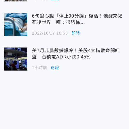
6旬翁心臟「停止90分鐘」復活！他醒來揭
死後世界 嘆：很恐怖…
2022/10/17 10:55
即時
美7月非農數據爆冷！美股4大指數齊開紅
盤 台積電ADR小跌0.45%
1小時前
財經