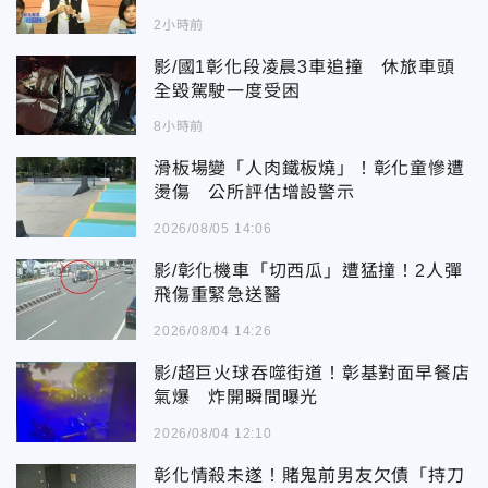
2小時前
影/國1彰化段凌晨3車追撞 休旅車頭
全毀駕駛一度受困
8小時前
滑板場變「人肉鐵板燒」！彰化童慘遭
燙傷 公所評估增設警示
2026/08/05 14:06
影/彰化機車「切西瓜」遭猛撞！2人彈
飛傷重緊急送醫
2026/08/04 14:26
影/超巨火球吞噬街道！彰基對面早餐店
氣爆 炸開瞬間曝光
2026/08/04 12:10
彰化情殺未遂！賭鬼前男友欠債「持刀