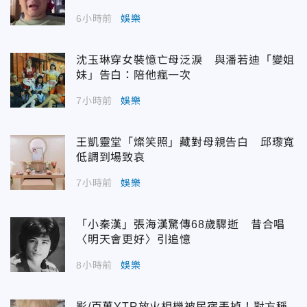
6小時前
娛樂
沈玉琳穿女裝憶亡母泛淚 與潘若迪「變姐
妹」告白：陪他瘋一次
7小時前
娛樂
王凱靈堂「燦笑照」藏對母親告白 邱瓈寬
低調到場致哀
7小時前
娛樂
「小秦漢」張海漢驚傳68歲驟逝 昔合唱
〈明天會更好〉引追憶
8小時前
娛樂
影/百萬YTR放火相機被民宿丟掉！對方稱