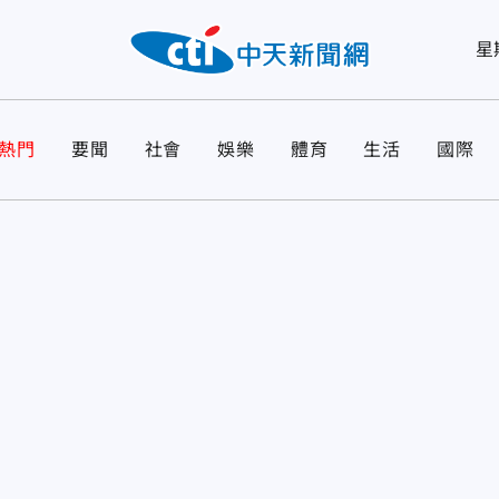
星
熱門
要聞
社會
娛樂
體育
生活
國際