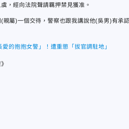
之虞，經向法院聲請羈押禁見獲准。
親屬)一個交待，警察也跟我講說他(吳男)有承
長愛的抱抱女警」！遭重懲「拔官調駐地」
權》