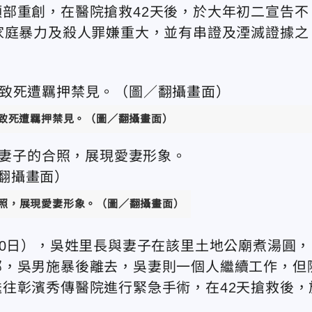
部重創，在醫院搶救42天後，於大年初二宣告不
家庭暴力及殺人罪嫌重大，並有串證及湮滅證據之
)致死遭羈押禁見
。（圖／翻攝畫面）
照，展現愛妻形象。
（圖／翻攝畫面）
20日），吳姓里長與妻子在該里土地公廟煮湯圓，
部，吳男施暴後離去，吳妻則一個人繼續工作，但
往彰濱秀傳醫院進行緊急手術，在42天搶救後，