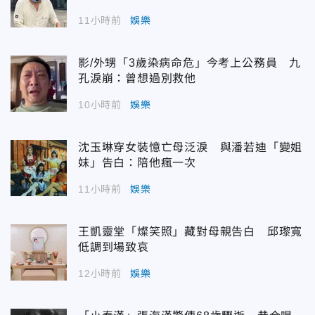
11小時前
娛樂
影/外甥「3歲染病命危」今考上公務員 九
孔淚崩：曾想過別救他
10小時前
娛樂
沈玉琳穿女裝憶亡母泛淚 與潘若迪「變姐
妹」告白：陪他瘋一次
11小時前
娛樂
王凱靈堂「燦笑照」藏對母親告白 邱瓈寬
低調到場致哀
12小時前
娛樂