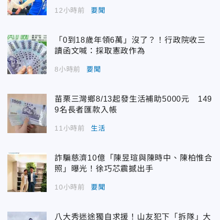
12小時前
要聞
「0到18歲年領6萬」沒了？！行政院收三
讀函文喊：採取憲政作為
8小時前
要聞
苗栗三灣鄉8/13起發生活補助5000元 149
9名長者匯款入帳
11小時前
生活
詐騙慈濟10億「陳昱瑄與陳時中、陳柏惟合
照」曝光！徐巧芯震撼出手
10小時前
要聞
八大秀迷途獨自求援！山友犯下「拆隊」大