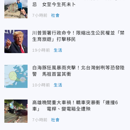
忌 女至今生死未卜
7小時前
社會
川普簽署行政命令！限縮出生公民權並「禁
生育旅遊」打擊移民
19小時前
生活
白海豚狂風暴雨夾擊！北台灣剉咧等恐發陸
警 馬祖首當其衝
10小時前
生活
高雄晚間重大車禍！轎車突暴衝「連撞6
車」 電桿、變電箱全遭殃
7小時前
社會