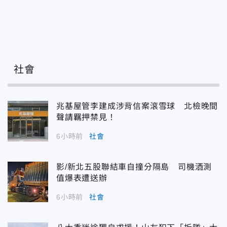
社會
兆基屋管李建成涉背信案滾雪球 北檢晚間
聲請羈押禁見！
6小時前
社會
影/新北五股聯結車自撞分隔島 司機酒測
值爆表遭送辦
6小時前
社會