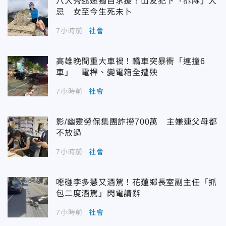
八大秀迷途獨自求援！山友犯下「拆隊」大
忌 女至今生死未卜
7小時前
社會
高雄晚間重大車禍！轎車突暴衝「連撞6
車」 電桿、變電箱全遭殃
7小時前
社會
影/幽靈勞保集團詐撈700萬 主嫌連父母都
不放過
7小時前
社會
噁碰李多慧又酒駕！花蓮鄉長室副主任「抓
包二度酒駕」閃電請辭
7小時前
社會