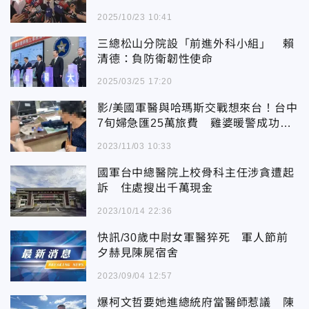
2025/10/23 10:41
三總松山分院設「前進外科小組」 賴
清德：負防衛韌性使命
2025/03/25 17:20
影/美國軍醫與哈瑪斯交戰想來台！台中
7旬婦急匯25萬旅費 雞婆暖警成功阻
詐
2023/11/03 10:33
國軍台中總醫院上校骨科主任涉貪遭起
訴 住處搜出千萬現金
2023/10/14 22:36
快訊/30歲中尉女軍醫猝死 軍人節前
夕赫見陳屍宿舍
2023/09/04 12:57
爆柯文哲要她進總統府當醫師惹議 陳