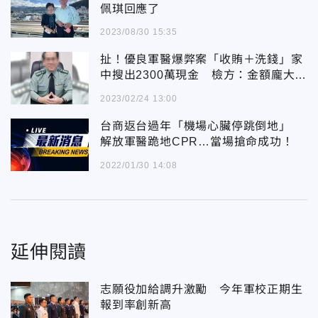
佩琪回應了
2023/08/30 15:35
扯！優良軍醫爆弊案「收賄＋洗錢」家
中搜出2300萬現金 檢方：金額龐大到
自備點鈔機
2023/02/24 13:00
台商返台過年「機場心臟停跳倒地」
解放軍醫跪地CPR…當場搶命成功！
2022/01/30 14:08
延伸閱讀
志願役加給調升激勵 今年軍校正期生
報到率創新高