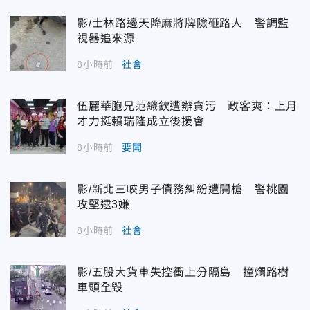
影/士林路邊天降麻將牌險砸路人 警調監
視器追來源
8小時前
社會
伍麗華胞兄范織欽遭辦貪污 政客爽：上月
才力挺賴瑞隆成立後援會
8小時前
要聞
影/新北三峽男子債務糾紛遭開槍 警桃園
攻堅逮3嫌
8小時前
社會
影/五股大貨車失控衝上分隔島 撞爛路樹
車頭全毀