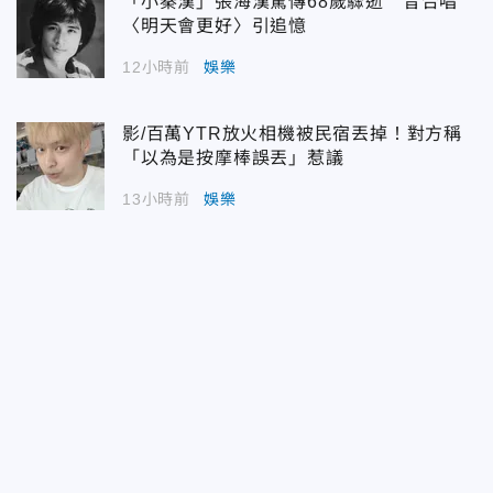
「小秦漢」張海漢驚傳68歲驟逝 昔合唱
〈明天會更好〉引追憶
12小時前
娛樂
影/百萬YTR放火相機被民宿丟掉！對方稱
「以為是按摩棒誤丟」惹議
13小時前
娛樂