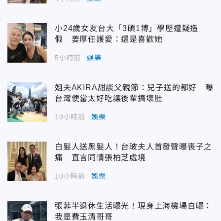
小24歲女友台大「3碩1博」學歷遭疑造
假 姜厚任護愛：還是喜歡她
5小時前
娛樂
姐夫AKIRA甜談父親節：兒子送的都好 曝
台灣便當太好吃讓後輩搞壞肚
10小時前
娛樂
白髮人送黑髮人！台玻夫人首發聲曝喪子之
痛 直言同情張柏芝處境
10小時前
娛樂
張菲半退休生活曝光！現身上海機場自曝：
我是費玉清哥哥