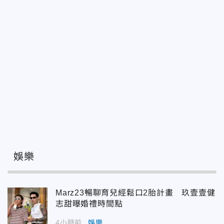
娛樂
Marz23暢聊育兒經鬆口2胎計畫 玖壹壹健
志甜曝婚禮時間點
4小時前
娛樂