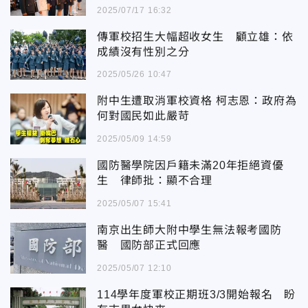
2025/07/17 16:32
傳軍校招生大幅超收女生 顧立雄：依
成績沒有性別之分
2025/05/26 10:47
附中生遭取消軍校資格 柯志恩：政府為
何對國民如此嚴苛
2025/05/09 14:59
國防醫學院因戶籍未滿20年拒絕資優
生 律師批：顯不合理
2025/05/07 15:41
南京出生師大附中學生無法報考國防
醫 國防部正式回應
2025/05/07 12:10
114學年度軍校正期班3/3開始報名 盼