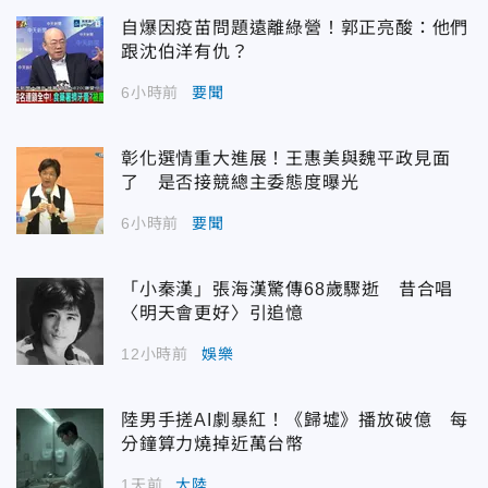
自爆因疫苗問題遠離綠營！郭正亮酸：他們
跟沈伯洋有仇？
6小時前
要聞
彰化選情重大進展！王惠美與魏平政見面
了 是否接競總主委態度曝光
6小時前
要聞
「小秦漢」張海漢驚傳68歲驟逝 昔合唱
〈明天會更好〉引追憶
12小時前
娛樂
陸男手搓AI劇暴紅！《歸墟》播放破億 每
分鐘算力燒掉近萬台幣
1天前
大陸