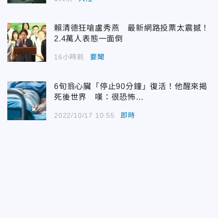
賴清德狂嗆盧秀燕 最新網路投票太震撼！
2.4萬人表態一面倒
16小時前
要聞
6旬翁心臟「停止90分鐘」復活！他醒來揭
死後世界 嘆：很恐怖…
2022/10/17 10:55
即時