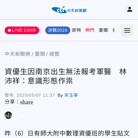
LIVE 24HR
決戰2026
即時
熱門
要聞
社會
娛樂
中天新聞網
要聞
總覽
資優生因南京出生無法報考軍醫 林
沛祥：意識形態作祟
發布:
2025/05/07 11:37
By
宋玉寧
share
分享：
play_arrow
昨（6）日有師大附中數理資優班的學生貼文