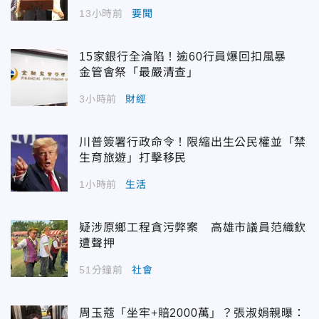
13小時前
要聞
15家銀行全淪陷！逾60行員爆回扣風暴
金管會祭「最嚴清查」
3小時前
財經
川普簽署行政命令！限縮出生公民權並「禁
生育旅遊」打擊移民
1小時前
生活
疑涉原鄉工程貪污弊案 高雄市議員范織欽
遭聲押
51分鐘前
社會
周玉蔻「坐牢+賠2000萬」？張淑娟親曝：