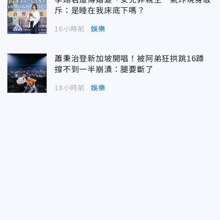
斥：是睡在我床底下嗎？
16小時前
娛樂
蕭秉治登新加坡開唱！被阿弟狂拱跳16蹲
撐不到一半崩潰：腿要斷了
18小時前
娛樂