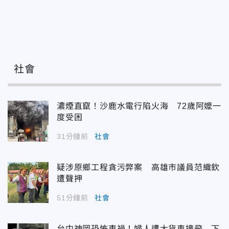
社會
濃煙直竄！沙鹿水電行陷火海 72歲阿嬤一
度受困
31分鐘前
社會
疑涉原鄉工程貪污弊案 高雄市議員范織欽
遭聲押
51分鐘前
社會
台中神岡恐怖車禍！婦人遭大貨車撞飛 下