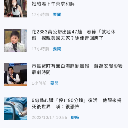
她約喝下午茶求和解
12小時前
要聞
花2383萬公帑出國47趟 春節「就地休
假」探親美國夫家？徐佳青回應了
17小時前
要聞
市民緊盯有無白海豚颱風假 蔣萬安曝影響
最劇時間
1小時前
要聞
6旬翁心臟「停止90分鐘」復活！他醒來揭
死後世界 嘆：很恐怖…
2022/10/17 10:55
即時