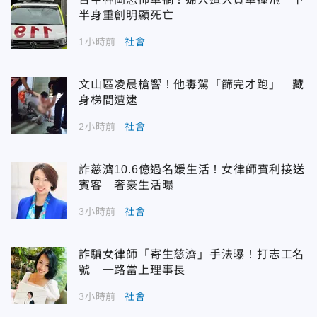
半身重創明顯死亡
1小時前
社會
文山區凌晨槍響！他毒駕「篩完才跑」 藏
身梯間遭逮
2小時前
社會
詐慈濟10.6億過名媛生活！女律師賓利接送
賓客 奢豪生活曝
3小時前
社會
詐騙女律師「寄生慈濟」手法曝！打志工名
號 一路當上理事長
3小時前
社會