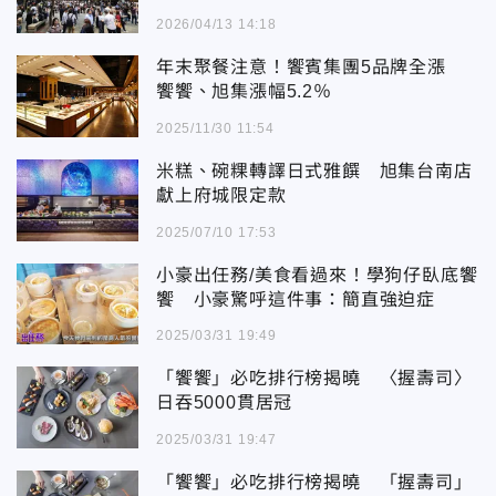
2026/04/13 14:18
年末聚餐注意！饗賓集團5品牌全漲
饗饗、旭集漲幅5.2％
2025/11/30 11:54
米糕、碗粿轉譯日式雅饌 旭集台南店
獻上府城限定款
2025/07/10 17:53
小豪出任務/美食看過來！學狗仔臥底饗
饗 小豪驚呼這件事：簡直強迫症
2025/03/31 19:49
「饗饗」必吃排行榜揭曉 〈握壽司〉
日吞5000貫居冠
2025/03/31 19:47
「饗饗」必吃排行榜揭曉 「握壽司」