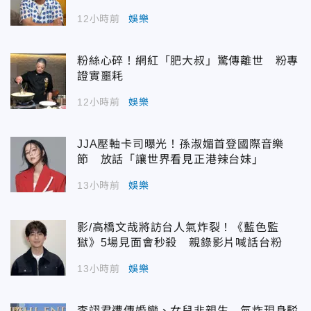
12小時前
娛樂
粉絲心碎！網紅「肥大叔」驚傳離世 粉專
證實噩耗
12小時前
娛樂
JJA壓軸卡司曝光！孫淑媚首登國際音樂
節 放話「讓世界看見正港辣台妹」
13小時前
娛樂
影/高橋文哉將訪台人氣炸裂！《藍色監
獄》5場見面會秒殺 親錄影片喊話台粉
13小時前
娛樂
李翊君遭傳婚變、女兒非親生 氣炸現身駁