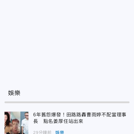
娛樂
6年舊怨爆發！田路路轟曹雨婷不配當理事
長 點名姜厚任站出來
29分鐘前
娛樂