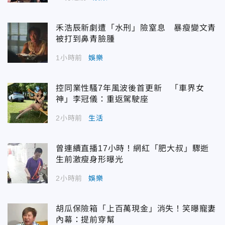
禾浩辰新劇遭「水刑」險窒息 暴瘦變文青
被打到鼻青臉腫
1小時前
娛樂
控同業性騷7年風波後首更新 「車界女
神」李冠儀：重返駕駛座
2小時前
生活
曾連續直播17小時！網紅「肥大叔」驟逝
生前激瘦身形曝光
2小時前
娛樂
胡瓜保險箱「上百萬現金」消失！笑曝寵妻
內幕：提前穿幫