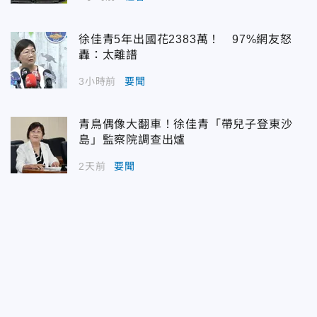
徐佳青5年出國花2383萬！ 97%網友怒
轟：太離譜
3小時前
要聞
青鳥偶像大翻車！徐佳青「帶兒子登東沙
島」監察院調查出爐
2天前
要聞