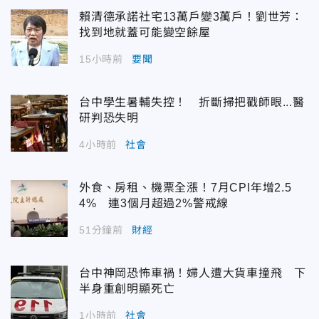
賴清德承諾社宅13萬戶變3萬戶！劉世芳：
找到地就蓋可能變空餘屋
15小時前
要聞
台中學生暑輔失控！ 折斷掃把戳師眼...醫
研判恐失明
4小時前
社會
外食、房租、機票全漲！7月CPI年增2.5
4% 連3個月超過2%警戒線
51分鐘前
財經
台中神岡恐怖車禍！婦人遭大貨車撞飛 下
半身重創明顯死亡
1小時前
社會