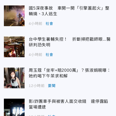
國5深夜事故 車開一開「引擎蓋起火」整
輛燒、3人逃生
4小時前
社會
台中學生暑輔失控！ 折斷掃把戳師眼...醫
研判恐失明
4小時前
社會
周玉蔻「坐牢+賠2000萬」？張淑娟親曝：
她約喝下午茶求和解
12小時前
要聞
影/詐團車手與被害人面交收錢 違停露餡
當場遭逮