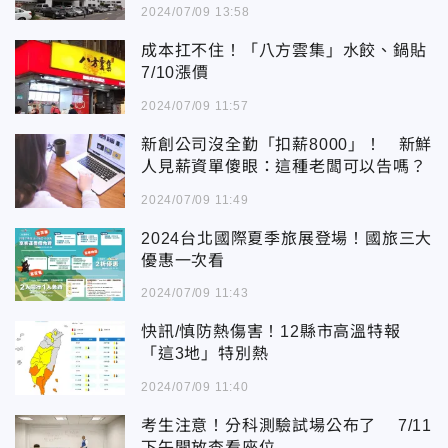
聘
2024/07/09 13:58
成本扛不住！「八方雲集」水餃、鍋貼
7/10漲價
2024/07/09 11:57
新創公司沒全勤「扣薪8000」！ 新鮮
人見薪資單傻眼：這種老闆可以告嗎？
2024/07/09 11:49
2024台北國際夏季旅展登場！國旅三大
優惠一次看
2024/07/09 11:43
快訊/慎防熱傷害！12縣市高溫特報
「這3地」特別熱
2024/07/09 11:40
考生注意！分科測驗試場公布了 7/11
下午開放查看座位