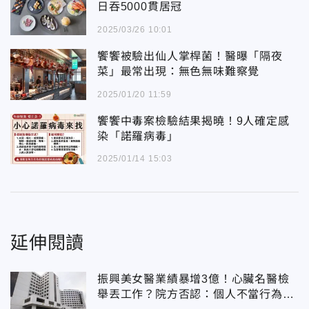
日吞5000貫居冠
2025/03/26 10:01
饗饗被驗出仙人掌桿菌！醫曝「隔夜
菜」最常出現：無色無味難察覺
2025/01/20 11:59
饗饗中毒案檢驗結果揭曉！9人確定感
染「諾羅病毒」
2025/01/14 15:03
延伸閱讀
振興美女醫業績暴增3億！心臟名醫檢
舉丟工作？院方否認：個人不當行為停