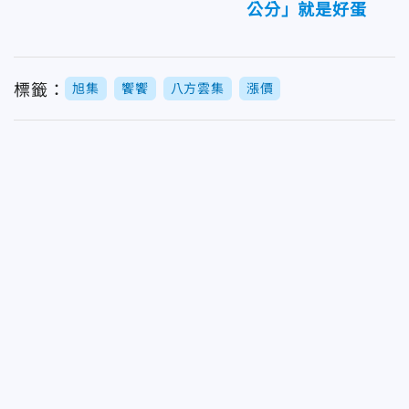
公分」就是好蛋
標籤：
旭集
饗饗
八方雲集
漲價