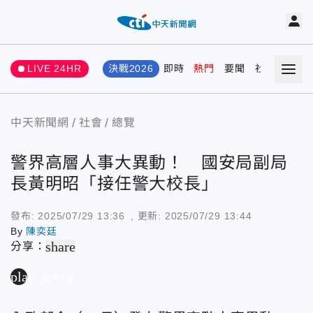
LIVE 24HR
決戰2026
即時
熱門
要聞
社會
娛樂
中天新聞網
社會
總覽
警界高層人事大異動！ 國安局副局
長黃明昭「接任警大校長」
發布:
2025/07/29 13:36
, 更新:
2025/07/29 13:44
By
陳奕廷
share
分享：
play_arrow