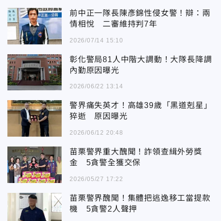
前中正一隊長陳彥錦性侵女警！辯：兩
情相悅 二審維持判7年
2026/07/14 15:10
彰化警局81人中階大調動！大隊長降調
內勤原因曝光
2026/06/22 13:14
警界痛失英才！高雄39歲「黑道剋星」
猝逝 原因曝光
2026/06/12 20:48
苗栗警界重大醜聞！詐領查緝外勞獎
金 5貪警全獲交保
2026/05/27 17:22
苗栗警界醜聞！集體把逃逸移工當提款
機 5貪警2人聲押