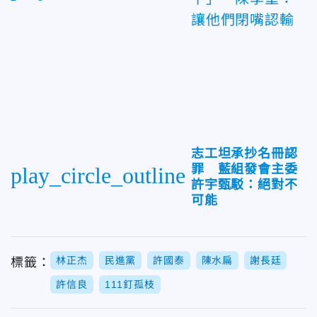
讓他們閉嘴認輸
志工坦承抄名冊認
罪 藍組發會主委
play_circle_outline
許宇甄駁：絕對不
可能
林正杰
民進黨
許國泰
陳水扁
謝長廷
標籤：
許信良
111釘孤枝