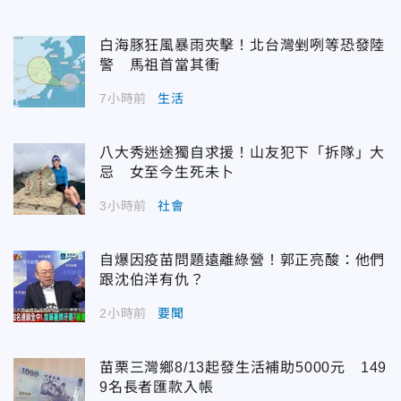
白海豚狂風暴雨夾擊！北台灣剉咧等恐發陸
警 馬祖首當其衝
7小時前
生活
八大秀迷途獨自求援！山友犯下「拆隊」大
忌 女至今生死未卜
3小時前
社會
自爆因疫苗問題遠離綠營！郭正亮酸：他們
跟沈伯洋有仇？
2小時前
要聞
苗栗三灣鄉8/13起發生活補助5000元 149
9名長者匯款入帳