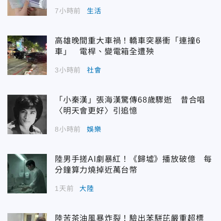
7小時前
生活
高雄晚間重大車禍！轎車突暴衝「連撞6
車」 電桿、變電箱全遭殃
3小時前
社會
「小秦漢」張海漢驚傳68歲驟逝 昔合唱
〈明天會更好〉引追憶
8小時前
娛樂
陸男手搓AI劇暴紅！《歸墟》播放破億 每
分鐘算力燒掉近萬台幣
1天前
大陸
陸苦茶油風暴炸裂！驗出苯駢芘嚴重超標