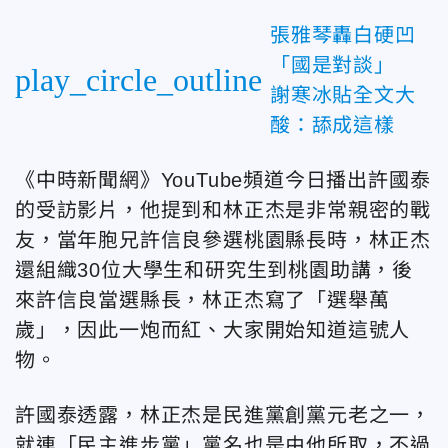
張雅琴轟白硬凹
「國是對談」
play_circle_outline
謝寒冰貼全文大
酸：舔成這樣
《中時新聞網》YouTube頻道今日播出許國泰
的受訪影片，他提到和林正杰是非常親密的戰
友，當年胞兄許信良參選桃園縣長時，林正杰
還組織30位大學生和研究生到桃園助講，後
來許信良當選縣長，林正杰寫了「選舉萬
歲」，因此一炮而紅、大家開始知道這號人
物。
許國泰透露，林正杰是民進黨創黨元老之一，
就連「民主進步黨」黨名也是由他所取，不過