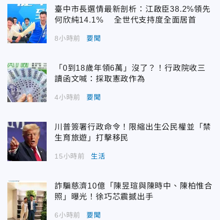
臺中市長選情最新剖析：江啟臣38.2%領先
何欣純14.1% 全世代支持度全面居首
8小時前
要聞
「0到18歲年領6萬」沒了？！行政院收三
讀函文喊：採取憲政作為
4小時前
要聞
川普簽署行政命令！限縮出生公民權並「禁
生育旅遊」打擊移民
15小時前
生活
詐騙慈濟10億「陳昱瑄與陳時中、陳柏惟合
照」曝光！徐巧芯震撼出手
6小時前
要聞