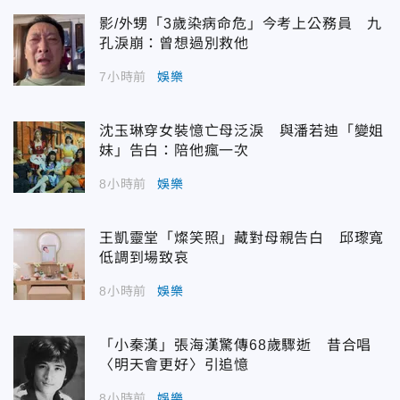
影/外甥「3歲染病命危」今考上公務員 九
孔淚崩：曾想過別救他
7小時前
娛樂
沈玉琳穿女裝憶亡母泛淚 與潘若迪「變姐
妹」告白：陪他瘋一次
8小時前
娛樂
王凱靈堂「燦笑照」藏對母親告白 邱瓈寬
低調到場致哀
8小時前
娛樂
「小秦漢」張海漢驚傳68歲驟逝 昔合唱
〈明天會更好〉引追憶
8小時前
娛樂