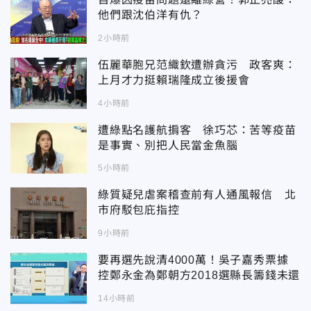
他們跟沈伯洋有仇？
2小時前
伍麗華胞兄范織欽遭辦貪污 政客爽：
上月才力挺賴瑞隆成立後援會
4小時前
遭綠點名護航掮客 徐巧芯：苦等疫苗
是事實、別把人民當金魚腦
5小時前
綠質疑兒虐案稽查前有人通風報信 北
市府駁包庇指控
9小時前
要再選先說清4000萬！吳子嘉秀票據
控鄭永金為鄭朝方2018選縣長籌錢未還
14小時前