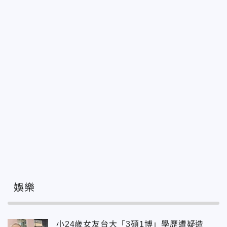
娛樂
小24歲女友台大「3碩1博」學歷遭疑造