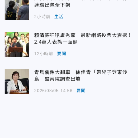
連環出包全下架
2小時前
生活
賴清德狂嗆盧秀燕 最新網路投票太震撼！
2.4萬人表態一面倒
12小時前
要聞
青鳥偶像大翻車！徐佳青「帶兒子登東沙
島」監察院調查出爐
2026/08/05 14:56
要聞