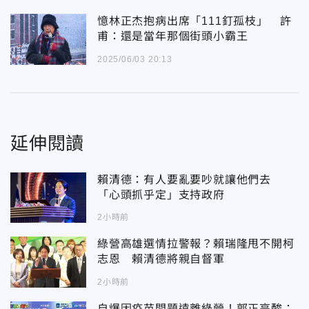
憶林正杰抱病出席「111釘孤枝」 許
甫：還是當年那個街頭小霸王
2025/06/03 20:13
延伸閱讀
賴清德：有人要亂要吵就讓他們去
「心頭抓乎定」支持政府
2小時前
綠營高雄選情拉警報？賴瑞隆甩不開柯
志恩 賴清德將親自督軍
2小時前
自爆因疫苗問題遠離綠營！郭正亮酸：