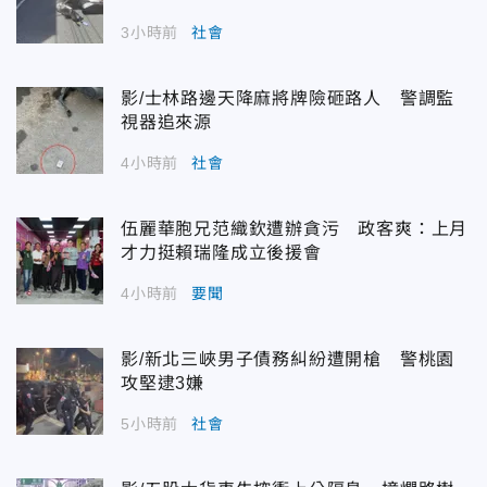
3小時前
社會
影/士林路邊天降麻將牌險砸路人 警調監
視器追來源
4小時前
社會
伍麗華胞兄范織欽遭辦貪污 政客爽：上月
才力挺賴瑞隆成立後援會
4小時前
要聞
影/新北三峽男子債務糾紛遭開槍 警桃園
攻堅逮3嫌
5小時前
社會