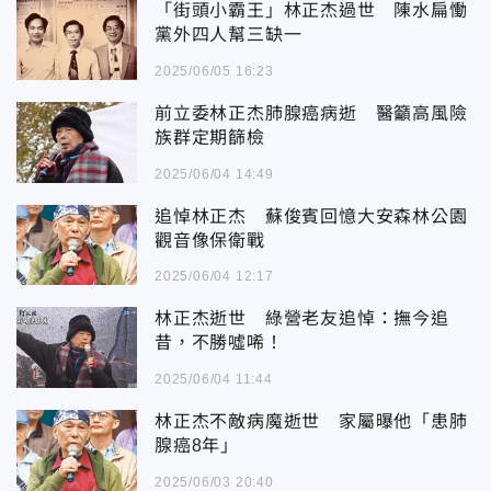
「街頭小霸王」林正杰過世 陳水扁慟
黨外四人幫三缺一
2025/06/05 16:23
前立委林正杰肺腺癌病逝 醫籲高風險
族群定期篩檢
2025/06/04 14:49
追悼林正杰 蘇俊賓回憶大安森林公園
觀音像保衛戰
2025/06/04 12:17
林正杰逝世 綠營老友追悼：撫今追
昔，不勝噓唏！
2025/06/04 11:44
林正杰不敵病魔逝世 家屬曝他「患肺
腺癌8年」
2025/06/03 20:40