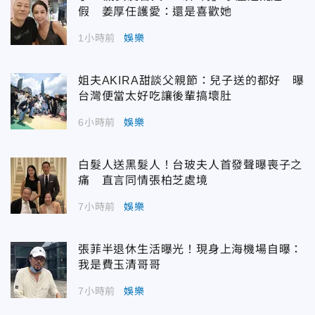
假 姜厚任護愛：還是喜歡她
1小時前
娛樂
姐夫AKIRA甜談父親節：兒子送的都好 曝
台灣便當太好吃讓後輩搞壞肚
6小時前
娛樂
白髮人送黑髮人！台玻夫人首發聲曝喪子之
痛 直言同情張柏芝處境
7小時前
娛樂
張菲半退休生活曝光！現身上海機場自曝：
我是費玉清哥哥
7小時前
娛樂