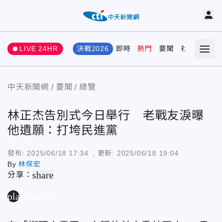
LIVE 24HR
決戰2026
即時
熱門
要聞
社會
娛樂
中天新聞網
要聞
總覽
林正杰告別式今日舉行 老戰友淚曝
他遺願：打垮民進黨
發布:
2025/06/18 17:34
, 更新:
2025/06/18 19:04
By
林保宏
share
分享：
play_arrow