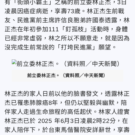
有「街頭小霸王」之稱的前立委林正杰，3日
凌晨因癌症病逝，享壽73歲。林正杰生前戰
友、民進黨前主席許信良胞弟許國泰透露，林
正杰在年初參加111「
釘孤枝
」活動時，身體
已經非常虛弱，林之所以不願意走，就是因為
沒完成生前常說的「打垮民進黨」願望。
前立委林正杰。（資料照／中天新聞）
林正杰的家人日前以他的臉書發文，透露林正
杰已罹患肺腺癌8年，但仍以堅毅與幽默，陪
伴家人走過生命旅程的高低起伏。林家人證實
林正杰已於 2025 年6月3日凌晨2時22分，在
家人陪伴下，於台東馬偕醫院安詳辭世，享壽