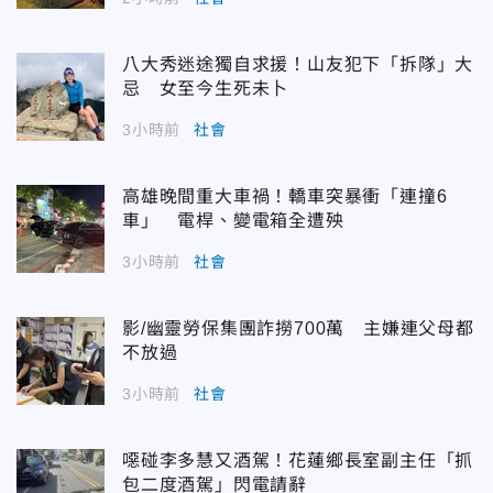
八大秀迷途獨自求援！山友犯下「拆隊」大
忌 女至今生死未卜
3小時前
社會
高雄晚間重大車禍！轎車突暴衝「連撞6
車」 電桿、變電箱全遭殃
3小時前
社會
影/幽靈勞保集團詐撈700萬 主嫌連父母都
不放過
3小時前
社會
噁碰李多慧又酒駕！花蓮鄉長室副主任「抓
包二度酒駕」閃電請辭