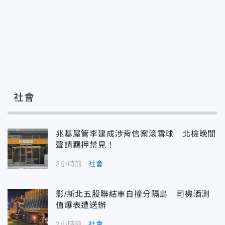
社會
兆基屋管李建成涉背信案滾雪球 北檢晚間
聲請羈押禁見！
2小時前
社會
影/新北五股聯結車自撞分隔島 司機酒測
值爆表遭送辦
2小時前
社會