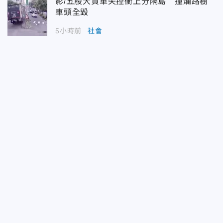
影/五股大貨車失控衝上分隔島 撞爛路樹
車頭全毀
5小時前
社會