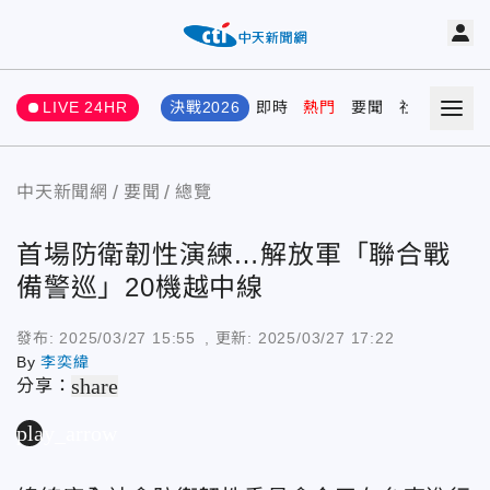
LIVE 24HR
決戰2026
即時
熱門
要聞
社會
娛樂
中天新聞網
要聞
總覽
首場防衛韌性演練…解放軍「聯合戰
備警巡」20機越中線
發布:
2025/03/27 15:55
, 更新:
2025/03/27 17:22
By
李奕緯
share
分享：
play_arrow