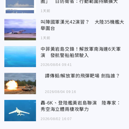
圈」 日防衛省：行動範圍持續擴大
1天前
叫陣國軍漢光42演習？ 大陸35機艦大
舉圍台
1天前
中菲黃岩島交鋒！解放軍南海連6天軍
演 發航警船舶禁駛入
2026/08/04 09:41
譚傳毅/解放軍的飛彈靶場 劍指誰？
2026/08/04 09:16
轟-6K、登陸艦黃岩島聯演 陸專家：
秀空海立體兩棲攻擊力
2026/08/02 16:07