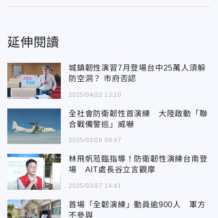
延伸閱讀
城鎮韌性演習7月登場台中25萬人須躲
防空洞？ 市府否認
2025/04/22 13:10
全社會防衛韌性首演練 大陸啟動「聯
合戰備警巡」威嚇
2025/03/28 09:47
林飛帆蒞臨指導！防衛韌性演練台南登
場 AIT處長谷立言觀摩
2025/03/27 14:41
首場「全韌演練」動員逾900人 軍方
不參與