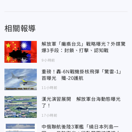
相關報導
解放軍「癱瘓台北」戰略曝光？外媒驚
爆3手段：封鎖、打擊、認知戰
9小時前
重磅！轟-6N戰機掛核飛彈「驚雷-1」
首曝光 殲-20護航
11小時前
漢光演習展開 解放軍台海動態曝光
了！
17小時前
中俄聯航後陸3軍艦「繞日本列島一