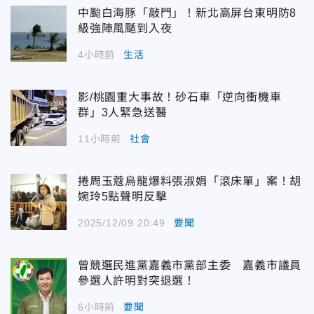
中颱白海豚「敲門」！新北高屏台東明防8
級強陣風颳到入夜
4小時前
生活
影/桃園重大事故！砂石車「逆向衝機車
群」3人緊急送醫
11小時前
社會
捲周玉蔻烏龍爆料張淑娟「滾床單」案！胡
婉玲5點聲明反擊
2025/12/09 20:49
要聞
曾競選民進黨嘉義市黨部主委 嘉義市議員
參選人許明對突退選！
6小時前
要聞