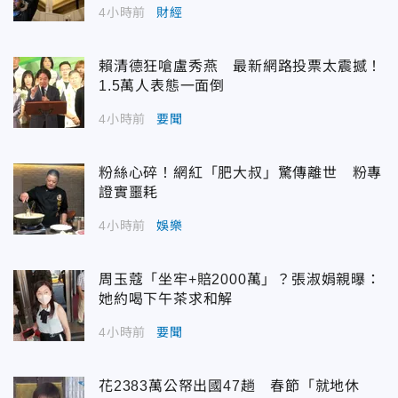
4小時前
財經
賴清德狂嗆盧秀燕 最新網路投票太震撼！
1.5萬人表態一面倒
4小時前
要聞
粉絲心碎！網紅「肥大叔」驚傳離世 粉專
證實噩耗
4小時前
娛樂
周玉蔻「坐牢+賠2000萬」？張淑娟親曝：
她約喝下午茶求和解
4小時前
要聞
花2383萬公帑出國47趟 春節「就地休