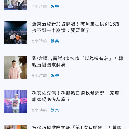
7小時前
娛樂
蕭秉治登新加坡開唱！被阿弟狂拱跳16蹲
撐不到一半崩潰：腿要斷了
9小時前
娛樂
影/方順吉面試8次被嗆「以為多有名」！轉
戰直播圈求翻身
9小時前
娛樂
孫安佐交保！孫鵬鬆口談狄鶯近況 感嘆：
誰家鍋底沒灰塵？
9小時前
娛樂
被徐乃麟激吻笑認「第1次有感覺」！曾國