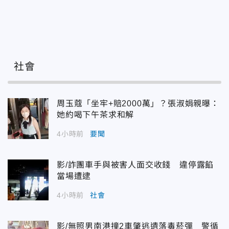
社會
周玉蔻「坐牢+賠2000萬」？張淑娟親曝：
她約喝下午茶求和解
4小時前
要聞
影/詐團車手與被害人面交收錢 違停露餡
當場遭逮
4小時前
社會
影/無照男南港撞2車肇逃遺落毒菸彈 警循