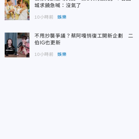
城求饒急喊：沒氣了
10小時前
娛樂
不甩抄襲爭議？蔡阿嘎悄復工開新企劃 二
伯IG也更新
10小時前
娛樂