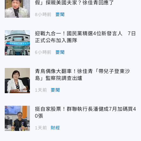
假」探親美國夫家？徐佳青回應了
8小時前
要聞
迎戰九合一！國民黨精選4位新發言人 7日
正式公布加入團隊
6小時前
要聞
青鳥偶像大翻車！徐佳青「帶兒子登東沙
島」監察院調查出爐
1天前
要聞
挺自家股票！群聯執行長潘健成7月加碼買4
0張
1天前
財經