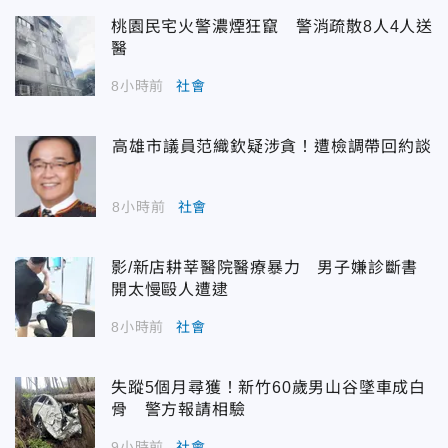
桃園民宅火警濃煙狂竄 警消疏散8人4人送
醫
8小時前
社會
高雄市議員范織欽疑涉貪！遭檢調帶回約談
8小時前
社會
影/新店耕莘醫院醫療暴力 男子嫌診斷書
開太慢毆人遭逮
8小時前
社會
失蹤5個月尋獲！新竹60歲男山谷墜車成白
骨 警方報請相驗
9小時前
社會