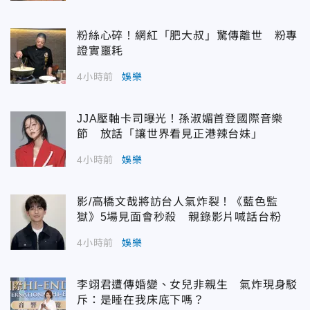
粉絲心碎！網紅「肥大叔」驚傳離世 粉專
證實噩耗
4小時前
娛樂
JJA壓軸卡司曝光！孫淑媚首登國際音樂
節 放話「讓世界看見正港辣台妹」
4小時前
娛樂
影/高橋文哉將訪台人氣炸裂！《藍色監
獄》5場見面會秒殺 親錄影片喊話台粉
4小時前
娛樂
李翊君遭傳婚變、女兒非親生 氣炸現身駁
斥：是睡在我床底下嗎？