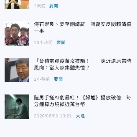
1天前
要聞
傳石崇良、姜至剛請辭 蔣萬安反問賴清德
一事
13小時前
要聞
「台積電買疫苗沒被騙！」 陳沂還原當時
風向：當大家集體失憶？
2小時前
要聞
陸男手搓AI劇暴紅！《歸墟》播放破億 每
分鐘算力燒掉近萬台幣
2026/08/06 13:21
大陸