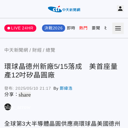
LIVE 24HR
決戰2026
即時
熱門
要聞
社會
娛樂
中天新聞網
財經
總覽
環球晶德州新廠5/15落成 美首座量
產12吋矽晶圓廠
發布:
2025/05/10 21:17
By
鄭緯浩
share
分享：
play_arrow
全球第3大半導體晶圓供應商環球晶美國德州