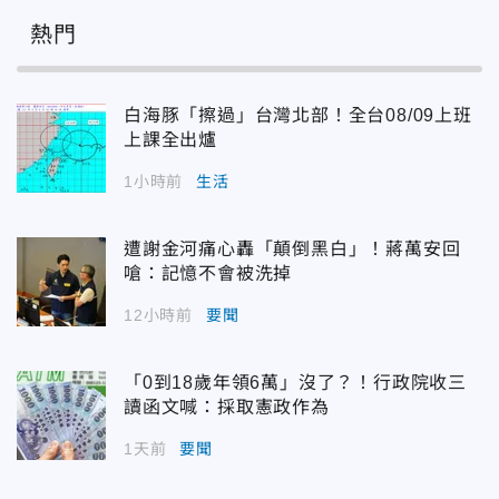
熱門
白海豚「擦過」台灣北部！全台08/09上班
上課全出爐
1小時前
生活
遭謝金河痛心轟「顛倒黑白」！蔣萬安回
嗆：記憶不會被洗掉
12小時前
要聞
「0到18歲年領6萬」沒了？！行政院收三
讀函文喊：採取憲政作為
1天前
要聞