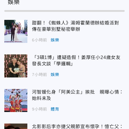
娛樂
甜翻！《蜘蛛人》湯姆霍蘭德辦結婚派對
傳在豪華別墅秘密舉辦
6小時前
娛樂
「3碩1博」遭疑造假！姜厚任小24歲女友
發長文談「學邏輯」
7小時前
娛樂
河智媛化身「阿美公主」挨批 親曝心情：
始料未及
9小時前
體育
北影影后李亦捷父親節宣布懷孕！憶亡父：