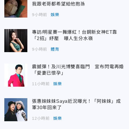
我跟老哥都希望給他抱孫
9小時前
娛樂
專訪/明星賽一舞爆紅！台鋼新女神ET靠
「2招」紓壓 曝人生分水嶺
9小時前
體育
震撼彈！及川光博雙喜臨門 宣布閃電再婚
「愛妻已懷孕」
11小時前
娛樂
張惠妹妹妹Saya近況曝光！「阿妹妹」成
軍30年回來了
12小時前
娛樂