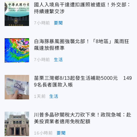
國人入境烏干達遭扣護照被遣返！外交部：
持續連繫交涉
7小時前
要聞
白海豚暴風圈強襲北部！「8地區」風雨狂
飆達放假標準
7小時前
生活
苗栗三灣鄉8/13起發生活補助5000元 149
9名長者匯款入帳
1天前
生活
川普多晶矽關稅大刀砍下來！政院急喊：赴
美投資業者適用免稅配額
16小時前
要聞