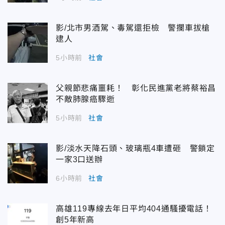
影/北市男酒駕、毒駕還拒檢 警攔車拔槍
逮人
5小時前
社會
父親節悲痛噩耗！ 彰化民進黨老將蔡裕昌
不敵肺腺癌驟逝
5小時前
社會
影/淡水天降石頭、玻璃瓶4車遭砸 警鎖定
一家3口送辦
6小時前
社會
高雄119專線去年日平均404通騷擾電話！
創5年新高