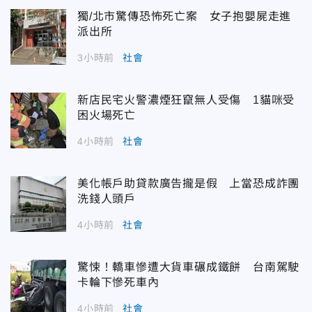
獨/北市驚傳恐怖死亡案 女子抱嬰屍走進
派出所
3小時前
社會
新店民宅火警濃煙狂竄無人受傷 1貓咪受
困火場死亡
4小時前
社會
美化帳戶助貸款廣告攏是假 上當恐成詐團
洗錢人頭戶
4小時前
社會
驚悚！轎車慘遭大貨車碾成鐵餅 台南駕駛
卡輪下慘死車內
4小時前
社會