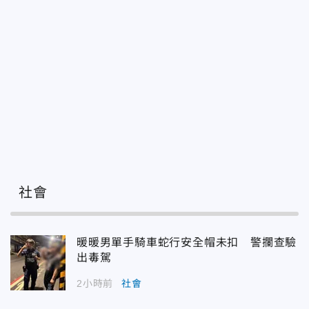
社會
暖暖男單手騎車蛇行安全帽未扣 警攔查驗
出毒駕
2小時前
社會