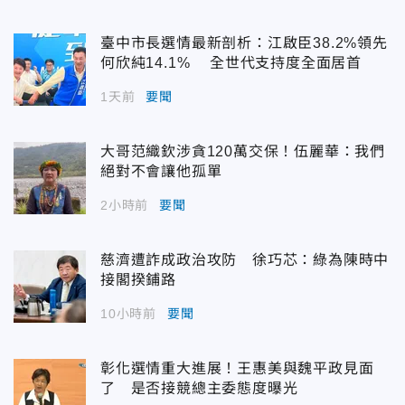
臺中市長選情最新剖析：江啟臣38.2%領先
何欣純14.1% 全世代支持度全面居首
1天前
要聞
大哥范織欽涉貪120萬交保！伍麗華：我們
絕對不會讓他孤單
2小時前
要聞
慈濟遭詐成政治攻防 徐巧芯：綠為陳時中
接閣揆鋪路
10小時前
要聞
彰化選情重大進展！王惠美與魏平政見面
了 是否接競總主委態度曝光