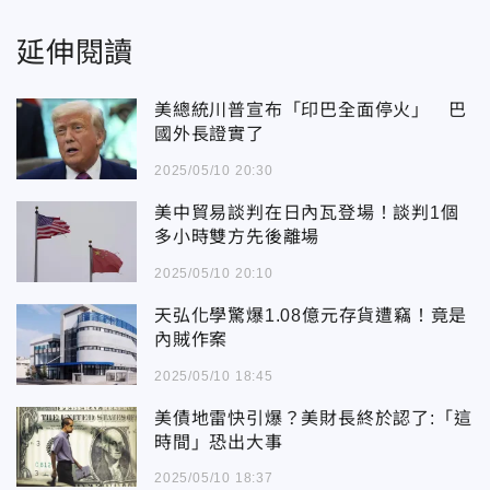
延伸閱讀
美總統川普宣布「印巴全面停火」 巴
國外長證實了
2025/05/10 20:30
美中貿易談判在日內瓦登場！談判1個
多小時雙方先後離場
2025/05/10 20:10
天弘化學驚爆1.08億元存貨遭竊！竟是
內賊作案
2025/05/10 18:45
美債地雷快引爆？美財長終於認了:「這
時間」恐出大事
2025/05/10 18:37