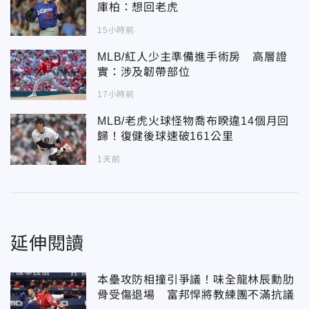
庫柏：想回老虎
15小時前
MLB/紅人少主準備進手術房 高層證
實：涉及韌帶部位
17小時前
MLB/老虎火球怪物喬布睽違14個月回
歸！復健後球速破161公里
1天前
延伸閱讀
本壘攻防相撞引爭議！味全龍林辰勳肋
骨受傷退場 富邦悍將教練團不滿抗議