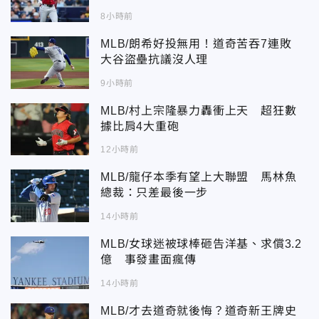
8小時前
MLB/朗希好投無用！道奇苦吞7連敗
大谷盜壘抗議沒人理
9小時前
MLB/村上宗隆暴力轟衝上天 超狂數
據比肩4大重砲
12小時前
MLB/龍仔本季有望上大聯盟 馬林魚
總裁：只差最後一步
14小時前
MLB/女球迷被球棒砸告洋基、求償3.2
億 事發畫面瘋傳
14小時前
MLB/才去道奇就後悔？道奇新王牌史