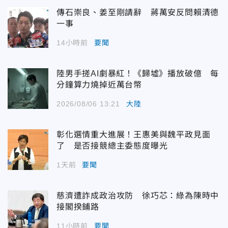
傳石崇良、姜至剛請辭 蔣萬安反問賴清德
一事
14小時前
要聞
陸男手搓AI劇暴紅！《歸墟》播放破億 每
分鐘算力燒掉近萬台幣
2026/08/06 13:21
大陸
彰化選情重大進展！王惠美與魏平政見面
了 是否接競總主委態度曝光
1天前
要聞
慈濟遭詐成政治攻防 徐巧芯：綠為陳時中
接閣揆鋪路
11小時前
要聞