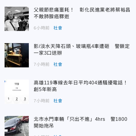
父親節悲痛噩耗！ 彰化民進黨老將蔡裕昌
不敵肺腺癌驟逝
6小時前
社會
影/淡水天降石頭、玻璃瓶4車遭砸 警鎖定
一家3口送辦
7小時前
社會
高雄119專線去年日平均404通騷擾電話！
創5年新高
7小時前
社會
北市水門車輛「只出不進」4hrs 警1800
開始拖吊