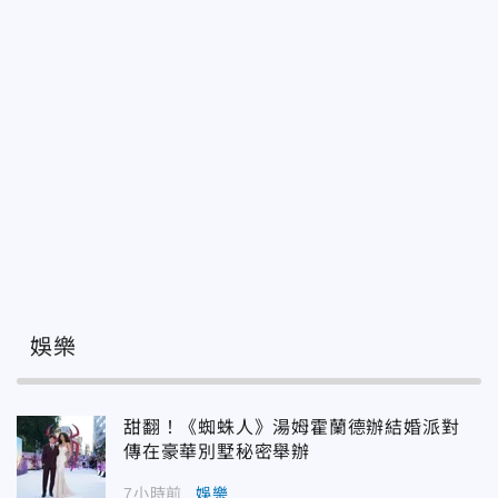
娛樂
甜翻！《蜘蛛人》湯姆霍蘭德辦結婚派對
傳在豪華別墅秘密舉辦
7小時前
娛樂