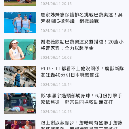
2024/06/14 20:13
詹家姊妹靠保護排名挑戰巴黎奧運！吳
芳嫺關IG掀熱議 網掀論戰
2024/06/14 18:45
謝淑薇欽點巴黎奧運女雙搭檔！20歲小
將曹家宜：全力以赴爭金
2024/06/14 16:03
PLG、T1都看不上他沒關係！魔獸新隊
友狂轟40分引日本職籃關注
2024/06/14 15:44
影/李灝宇遇頭部觸身球！6月份打擊手
感依舊燙 鄭宗哲同場較勁無安打
2024/06/14 10:43
跟上謝淑薇腳步！詹皓晴有望聯手詹詠