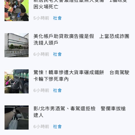
新店民宅火警濃煙狂竄無人受傷 1貓咪受
困火場死亡
5小時前
社會
美化帳戶助貸款廣告攏是假 上當恐成詐團
洗錢人頭戶
6小時前
社會
驚悚！轎車慘遭大貨車碾成鐵餅 台南駕駛
卡輪下慘死車內
6小時前
社會
影/北市男酒駕、毒駕還拒檢 警攔車拔槍
逮人
6小時前
社會