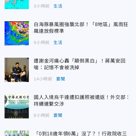
3小時前
生活
白海豚暴風圈強襲北部！「8地區」風雨狂
飆達放假標準
9小時前
生活
遭謝金河痛心轟「顛倒黑白」！蔣萬安回
嗆：記憶不會被洗掉
14小時前
要聞
國人入境烏干達遭扣護照被遣返！外交部：
持續連繫交涉
8小時前
要聞
「0到18歲年領6萬」沒了？！行政院收三