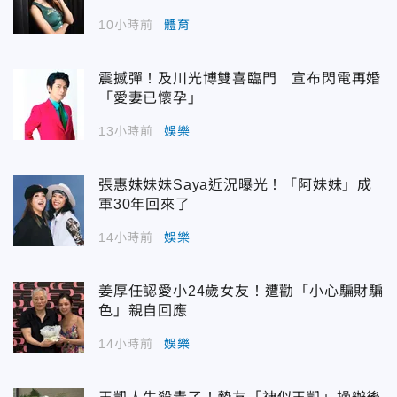
10小時前
體育
震撼彈！及川光博雙喜臨門 宣布閃電再婚
「愛妻已懷孕」
13小時前
娛樂
張惠妹妹妹Saya近況曝光！「阿妹妹」成
軍30年回來了
14小時前
娛樂
姜厚任認愛小24歲女友！遭勸「小心騙財騙
色」親自回應
14小時前
娛樂