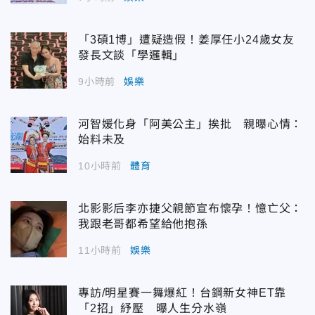
「3碩1博」遭疑造假！姜厚任小24歲女友
發長文談「學邏輯」
9小時前
娛樂
河智媛化身「阿美公主」挨批 親曝心情：
始料未及
10小時前
體育
北影影后李亦捷父親節宣布懷孕！憶亡父：
我跟老哥都希望給他抱孫
11小時前
娛樂
專訪/明星賽一舞爆紅！台鋼新女神ET靠
「2招」紓壓 曝人生分水嶺