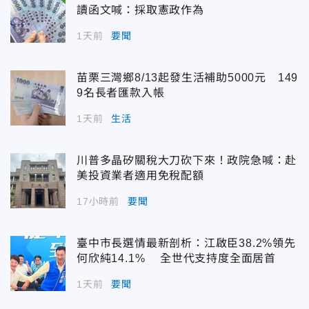
讀函文喊：採取憲政作為
1天前
要聞
苗栗三灣鄉8/13起發生活補助5000元 149
9名長者匯款入帳
1天前
生活
川普多晶矽關稅大刀砍下來！政院急喊：赴
美投資業者適用免稅配額
17小時前
要聞
臺中市長選情最新剖析：江啟臣38.2%領先
何欣純14.1% 全世代支持度全面居首
1天前
要聞