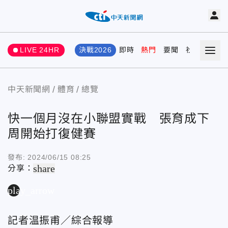
LIVE 24HR
決戰2026
即時
熱門
要聞
社會
娛樂
中天新聞網
體育
總覽
快一個月沒在小聯盟實戰 張育成下
周開始打復健賽
發布:
2024/06/15 08:25
share
分享：
play_arrow
記者温振甫／綜合報導