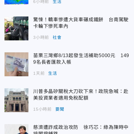
6小時前
生活
驚悚！轎車慘遭大貨車碾成鐵餅 台南駕駛
卡輪下慘死車內
3小時前
社會
苗栗三灣鄉8/13起發生活補助5000元 149
9名長者匯款入帳
1天前
生活
川普多晶矽關稅大刀砍下來！政院急喊：赴
美投資業者適用免稅配額
15小時前
要聞
慈濟遭詐成政治攻防 徐巧芯：綠為陳時中
接閣揆鋪路