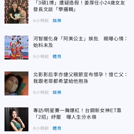
「3碩1博」遭疑造假！姜厚任小24歲女友
發長文談「學邏輯」
6小時前
娛樂
河智媛化身「阿美公主」挨批 親曝心情：
始料未及
8小時前
體育
北影影后李亦捷父親節宣布懷孕！憶亡父：
我跟老哥都希望給他抱孫
8小時前
娛樂
專訪/明星賽一舞爆紅！台鋼新女神ET靠
「2招」紓壓 曝人生分水嶺
8小時前
體育