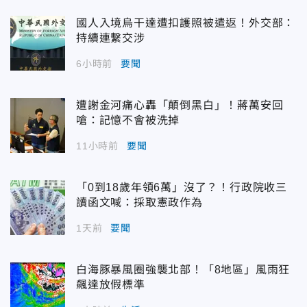
國人入境烏干達遭扣護照被遣返！外交部：
持續連繫交涉
6小時前
要聞
遭謝金河痛心轟「顛倒黑白」！蔣萬安回
嗆：記憶不會被洗掉
11小時前
要聞
「0到18歲年領6萬」沒了？！行政院收三
讀函文喊：採取憲政作為
1天前
要聞
白海豚暴風圈強襲北部！「8地區」風雨狂
飆達放假標準