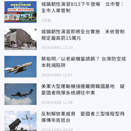
城鎮韌性演習8/13下午登場 北市警：
全市人車管制
2天前
城鎮韌性演習即將全台實施 未依管制
規定最高罰15萬元
2026/08/02 12:15
蔡裕明／以老爺機當誘餌？ 台灣防空成
本耗竭陷阱
2026/04/04 11:57
美軍大型運輸機接連離開韓國基地 疑
愛國者飛彈系統調往中東
2026/03/08 11:38
反制解放軍威脅 愛國者三型增程型飛
彈傳年底抵台
2025/10/05 08:09