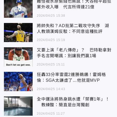
難怪被水原偷錢也無感！大谷翔平超狂
業外收入曝 代言所得達21億
2024/04/25 15:38
將帥失和？AD批第二戰攻守失序 湖
人教頭漢姆反駁：不同意這種批評
2024/04/25 15:18
又要上演「老八傳奇」？ 巴特勒拿對
手名言開嘲諷：別讓我們贏1場
2024/04/25 15:11
狂轟33分率雷霆2連勝鵜鶘！霍姆格
倫：SGA太謙虛了…他就是MVP
2024/04/25 14:43
全中運泳將熱身跳水遭「禁賽1年」！
教練酸：簡直是台灣獨創
2024/04/25 11:27