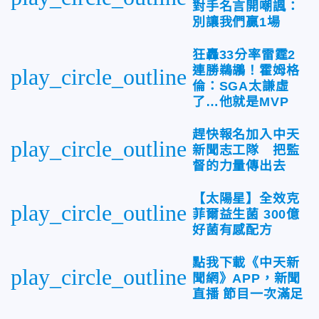
對手名言開嘲諷：
別讓我們贏1場
狂轟33分率雷霆2
連勝鵜鶘！霍姆格
play_circle_outline
倫：SGA太謙虛
了…他就是MVP
趕快報名加入中天
play_circle_outline
新聞志工隊 把監
督的力量傳出去
【太陽星】全效克
play_circle_outline
菲爾益生菌 300億
好菌有感配方
點我下載《中天新
play_circle_outline
聞網》APP，新聞
直播 節目一次滿足