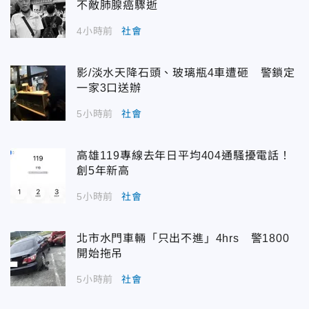
不敵肺腺癌驟逝
4小時前
社會
影/淡水天降石頭、玻璃瓶4車遭砸 警鎖定
一家3口送辦
5小時前
社會
高雄119專線去年日平均404通騷擾電話！
創5年新高
5小時前
社會
北市水門車輛「只出不進」4hrs 警1800
開始拖吊
5小時前
社會