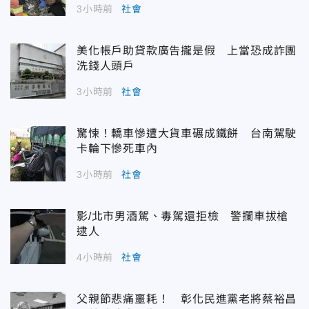
3小時前
社會
美化帳戶助貸款廣告攏是假 上當恐成詐團
洗錢人頭戶
3小時前
社會
驚悚！轎車慘遭大貨車碾成鐵餅 台南駕駛
卡輪下慘死車內
3小時前
社會
影/北市男酒駕、毒駕還拒檢 警攔車拔槍
逮人
4小時前
社會
父親節悲痛噩耗！ 彰化民進黨老將蔡裕昌