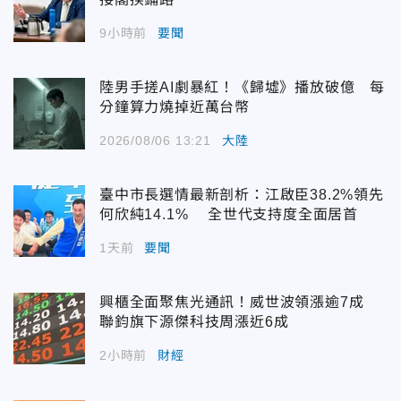
9小時前
要聞
陸男手搓AI劇暴紅！《歸墟》播放破億 每
分鐘算力燒掉近萬台幣
2026/08/06 13:21
大陸
臺中市長選情最新剖析：江啟臣38.2%領先
何欣純14.1% 全世代支持度全面居首
1天前
要聞
興櫃全面聚焦光通訊！威世波領漲逾7成
聯鈞旗下源傑科技周漲近6成
2小時前
財經