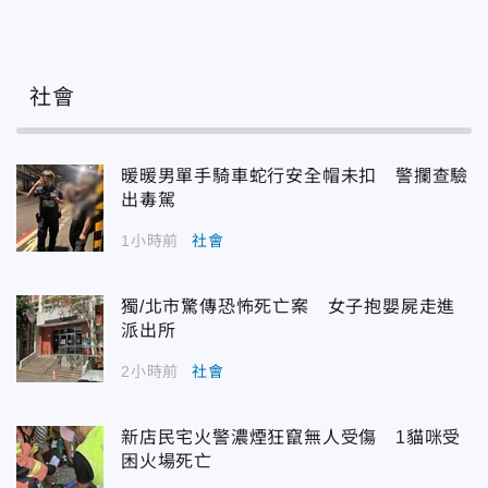
社會
暖暖男單手騎車蛇行安全帽未扣 警攔查驗
出毒駕
1小時前
社會
獨/北市驚傳恐怖死亡案 女子抱嬰屍走進
派出所
2小時前
社會
新店民宅火警濃煙狂竄無人受傷 1貓咪受
困火場死亡