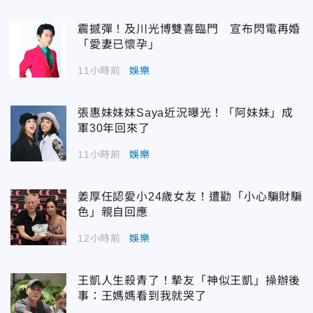
震撼彈！及川光博雙喜臨門 宣布閃電再婚
「愛妻已懷孕」
11小時前
娛樂
張惠妹妹妹Saya近況曝光！「阿妹妹」成
軍30年回來了
11小時前
娛樂
姜厚任認愛小24歲女友！遭勸「小心騙財騙
色」親自回應
12小時前
娛樂
王凱人生殺青了！摯友「神似王凱」操辦後
事：王媽媽看到我就哭了