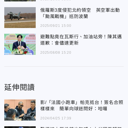
俄羅斯3度侵犯北約領空 英空軍出動
「颱風戰機」巡防波蘭
2025/09/21 15:00
避難點竟在瓦斯行、加油站旁！陳其邁
道歉：會儘速更新
2025/08/08 15:20
延伸閱讀
影/「法國小跑車」帕克抵台！簽名合照
樣樣來 簡單向球迷問好：哈囉
2024/04/25 17:39