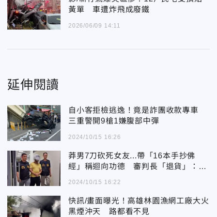
黃單 車遭炸飛成廢鐵
2026/06/09 14:11
延伸閱讀
自小客拒檢逃逸！竟是詐團收款專車
三重警開9槍1嫌腹部中彈
2024/10/15 16:26
莽男7刀砍死女友...帶「16本手抄佛
經」稱迴向功德 審判長「退貨」：是
在寫什麼？
2024/10/15 16:22
快訊/畫面曝光！高雄林園漁網工廠大火
黑煙沖天 路都看不見