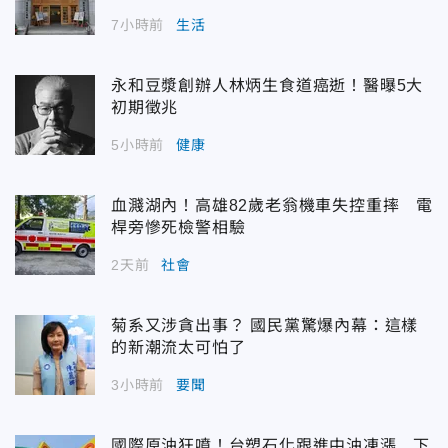
7小時前
生活
永和豆漿創辦人林炳生食道癌逝！醫曝5大
初期徵兆
5小時前
健康
血濺湖內！高雄82歲老翁機車失控重摔 電
桿旁慘死檢警相驗
2天前
社會
菊系又涉貪出事？ 國民黨驚爆內幕：這樣
的新潮流太可怕了
3小時前
要聞
國際原油狂噴！台塑石化跟進中油凍漲 下