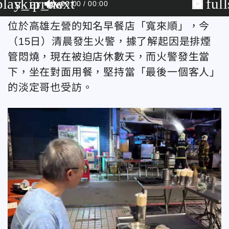
play_arrow
skip_next
ful
00:00
00:00
位於高雄左營的知名早餐店「寬來順」，今
（15日）清晨發生火警，據了解起因是排煙
管悶燒，現在被迫店休數天，而火警發生當
下，坐在對面用餐，堅持當「最後一個客人」
的淡定哥也受訪。