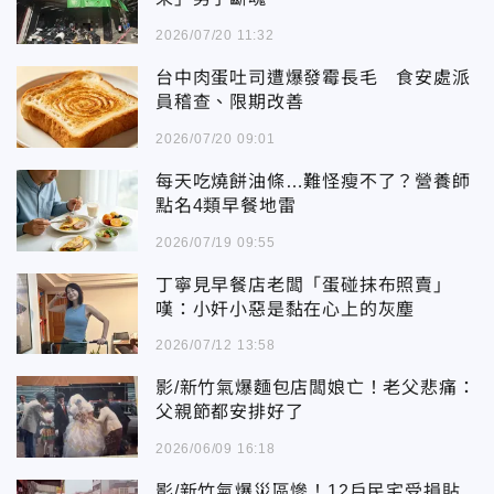
2026/07/20 11:32
台中肉蛋吐司遭爆發霉長毛 食安處派
員稽查、限期改善
2026/07/20 09:01
每天吃燒餅油條…難怪瘦不了？營養師
點名4類早餐地雷
2026/07/19 09:55
丁寧見早餐店老闆「蛋碰抹布照賣」
嘆：小奸小惡是黏在心上的灰塵
2026/07/12 13:58
影/新竹氣爆麵包店闆娘亡！老父悲痛：
父親節都安排好了
2026/06/09 16:18
影/新竹氣爆災區慘！12戶民宅受損貼