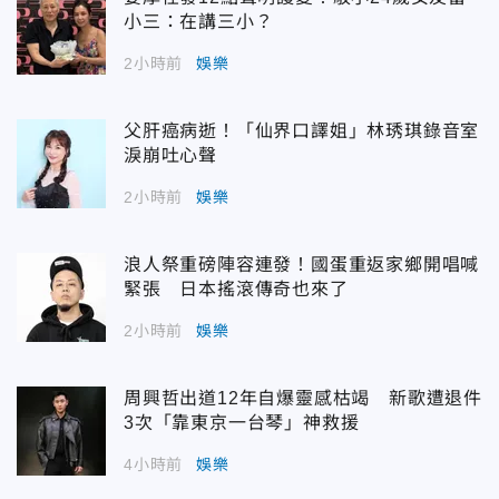
小三：在講三小？
2小時前
娛樂
父肝癌病逝！「仙界口譯姐」林琇琪錄音室
淚崩吐心聲
2小時前
娛樂
浪人祭重磅陣容連發！國蛋重返家鄉開唱喊
緊張 日本搖滾傳奇也來了
2小時前
娛樂
周興哲出道12年自爆靈感枯竭 新歌遭退件
3次「靠東京一台琴」神救援
4小時前
娛樂