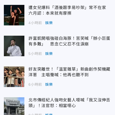
遭女兒爆料「酒後跟李易吵架」常不在家
六月認：本來就有摩擦
4小時前
娛樂
許富凱開唱強碰白海豚！苦笑喊「辦小巨蛋
有多難」 思念亡父忍不住淚崩
5小時前
娛樂
好友突離世！「溫室雜草」新曲創作契機藏
洋蔥 主唱慟喊：他再也聽不到
6小時前
娛樂
北市傳經紀人強吻女藝人噁喊「我又沒伸舌
頭」！法官怒：相當噁心