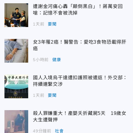
遭謝金河痛心轟「顛倒黑白」！蔣萬安回
嗆：記憶不會被洗掉
1天前
要聞
女3年罹2癌！醫警告：愛吃3食物恐載得肝
癌
5小時前
健康
國人入境烏干達遭扣護照被遣返！外交部：
持續連繫交涉
1天前
要聞
殺人罪嫌重大！產嬰夭折藏屍5天 19歲女
大生遭聲押
49分鐘前
社會