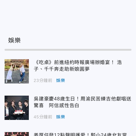
娛樂
《吃桌》前進紐約時報廣場辦婚宴！ 浩
子、千千奔走助新娘圓夢
23分鐘前
娛樂
吳建豪慶48歲生日！周渝民苦練吉他獻唱送
驚喜 阿信感性告白
45分鐘前
娛樂
姜厚任發12點聲明護愛！駁小24歲女友當