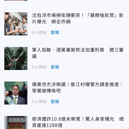
沈伯洋市場掃街爆衝突！「幕僚嗆民眾」影
片曝光 網全炸鍋
8小時前
要聞
軍人投敵、酒駕毒駕修法加重刑責 週三審
議
8小時前
要聞
爆黃世杰涉賄選！詹江村曝警方調查進度：
等著被傳喚吧
5小時前
要聞
慈濟遭詐10.6億未察覺！驚人身家曝光 總
資產達1288億