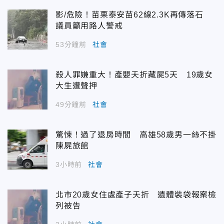
影/危險！苗栗泰安苗62線2.3K再傳落石
議員籲用路人警戒
53分鐘前
社會
殺人罪嫌重大！產嬰夭折藏屍5天 19歲女
大生遭聲押
49分鐘前
社會
驚悚！過了退房時間 高雄58歲男一絲不掛
陳屍旅館
3小時前
社會
北市20歲女住處產子夭折 遺體裝袋報案檢
列被告