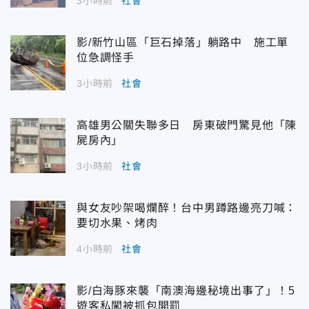
3小時前
社會
影/新竹山區「巨石掉落」躺路中 施工單
位急調怪手
3小時前
社會
高雄男公關失聯多日 房東破門驚見他「陳
屍房內」
3小時前
社會
與女友吵架喝爛醉！台中男蹲路邊亮刀喊：
要切水果、烤肉
4小時前
社會
影/白海豚來襲「南澳海邊秘境出事了」！5
遊客私闖被抓包開罰