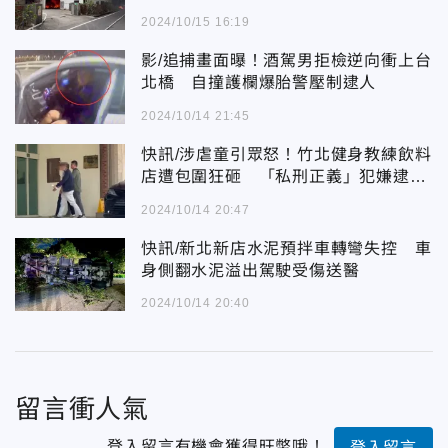
2024/10/15 16:19
影/追捕畫面曝！酒駕男拒檢逆向衝上台
北橋 自撞護欄爆胎警壓制逮人
2024/10/14 21:45
快訊/涉虐童引眾怒！竹北健身教練飲料
店遭包圍狂砸 「私刑正義」犯嫌逮到
了
2024/10/14 20:47
快訊/新北新店水泥預拌車轉彎失控 車
身側翻水泥溢出駕駛受傷送醫
2024/10/14 20:40
留言衝人氣
登入留言有機會獲得旺幣哦！
登入留言