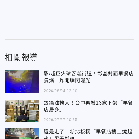
相關報導
影/超巨火球吞噬街道！彰基對面早餐店
氣爆 炸開瞬間曝光
2026/08/04 12:10
致癌油擴大！台中再增13家下架「早餐
店居多」
2026/07/27 10:35
還是走了！新北板橋「早餐店樓上燒起
來」男子斷魂