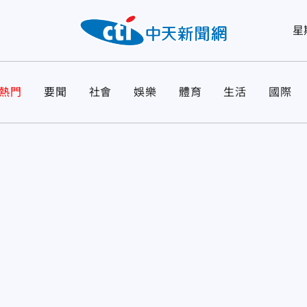
星
熱門
要聞
社會
娛樂
體育
生活
國際