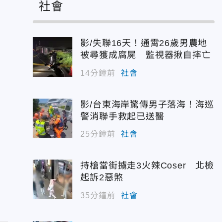
社會
影/失聯16天！通霄26歲男農地
被尋獲成腐屍 監視器揪自摔亡
14分鐘前
社會
影/台東海岸驚傳男子落海！海巡
警消聯手救起已送醫
25分鐘前
社會
持槍當街擄走3火辣Coser 北檢
起訴2惡煞
35分鐘前
社會