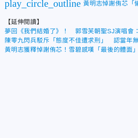
play_circle_outline
黃明志悼謝侑芯「
【延伸閱讀】
夢回《我們結婚了》！ 郭雪芙朝聖SJ演唱會
陳零九閃兵駁斥「態度不佳遭求刑」 認當年
黃明志獲釋悼謝侑芯！雪碧感嘆「最後的體面