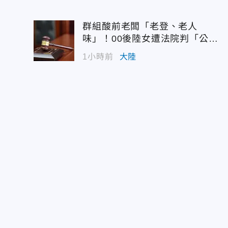
群組酸前老闆「老登、老人
味」！00後陸女遭法院判「公然
侮辱」
1小時前
大陸