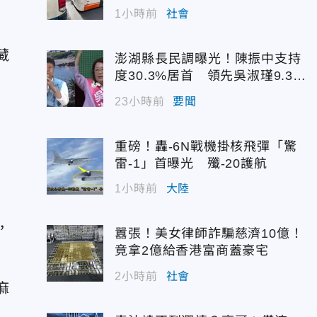
1小時前
社會
藏
澎湖縣長民調曝光！陳振中支持
度30.3%居首 領先吳淑瑾9.3個
百分點
23小時前
要聞
重磅！轟-6N戰機掛核飛彈「驚
雷-1」首曝光 殲-20護航
1小時前
大陸
，
囂張！美女律師詐騙慈濟10億！
竟拿2億給香港富商蓋豪宅
2小時前
社會
麻