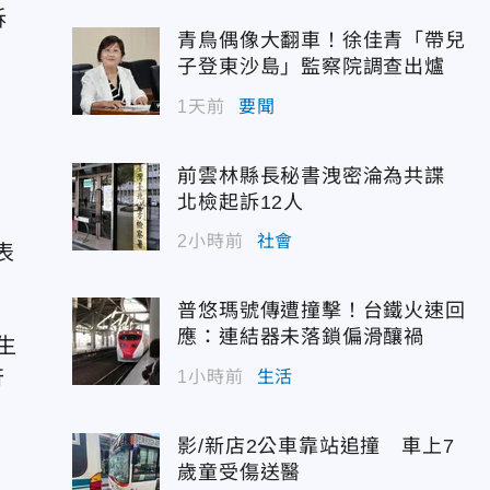
訴
青鳥偶像大翻車！徐佳青「帶兒
子登東沙島」監察院調查出爐
1天前
要聞
前雲林縣長秘書洩密淪為共諜
北檢起訴12人
2小時前
社會
表
普悠瑪號傳遭撞擊！台鐵火速回
應：連結器未落鎖偏滑釀禍
生
行
1小時前
生活
影/新店2公車靠站追撞 車上7
歲童受傷送醫