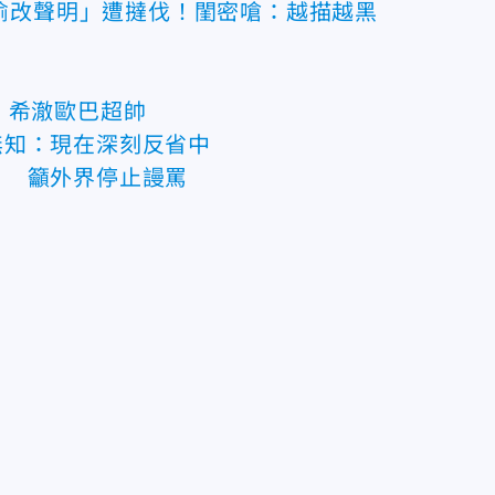
偷改聲明」遭撻伐！閨密嗆：越描越黑
：希澈歐巴超帥
無知：現在深刻反省中
」 籲外界停止謾罵