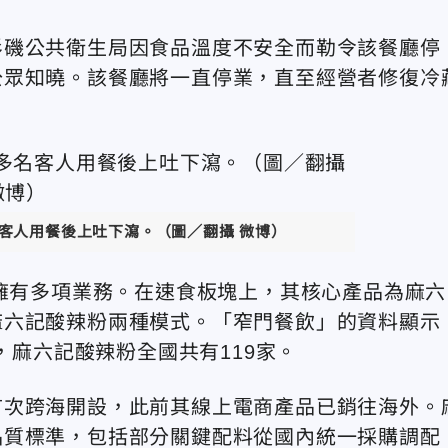
杉磯公共衛生局因食品溫度不安全而勒令該餐廳停
公眾知曉。該餐廳將一直停業，直至經營者修復冷
客人用餐後上吐下瀉。（圖／翻攝 微博）
司擁有多項業務。在速食板塊上，其核心產品為麻六
麻六記酸辣粉兩種模式。「窄門餐飲」的資料顯示
，麻六記酸辣粉全國共有119家。
首次跨海開設，此前其線上電商產品已銷往海外。
品質標準，包括部分關鍵配料從國內統一採購調配