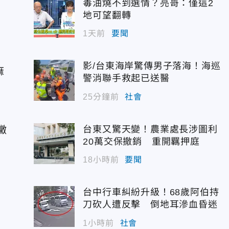
毒油燒不到選情？亮哥：僅這2
地可望翻轉
1天前
要聞
影/台東海岸驚傳男子落海！海巡
麻
警消聯手救起已送醫
25分鐘前
社會
黴
台東又驚天變！農業處長涉圖利
20萬交保撤銷 重開羈押庭
18小時前
要聞
台中行車糾紛升級！68歲阿伯持
刀砍人遭反擊 倒地耳滲血昏迷
1小時前
社會