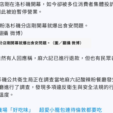
分店剛在洛杉磯開幕，如今卻被多位消費者集體投
因此被迫暫停營業。
分店剛開幕就爆出食安問題。（圖／翻攝 微博）
雖然有人回應稱，麻六記已進行退款，但也有民眾
杉磯公共衛生局正在調查當地麻六記酸辣粉餐廳發
廳進行了調查，發現多項違反衛生與安全法規的
溫度。
機場「好吃味」 超愛小籠包連待倫敦都要吃