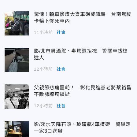
驚悚！轎車慘遭大貨車碾成鐵餅 台南駕駛
卡輪下慘死車內
11小時前
社會
影/北市男酒駕、毒駕還拒檢 警攔車拔槍
逮人
12小時前
社會
父親節悲痛噩耗！ 彰化民進黨老將蔡裕昌
不敵肺腺癌驟逝
12小時前
社會
影/淡水天降石頭、玻璃瓶4車遭砸 警鎖定
一家3口送辦