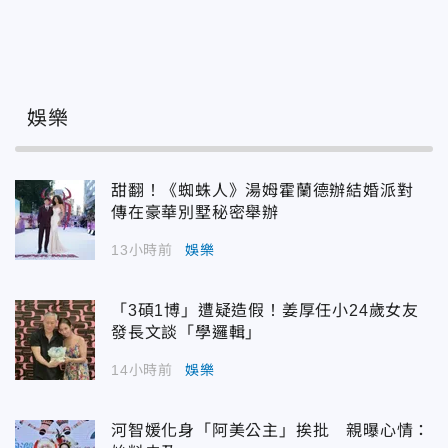
娛樂
甜翻！《蜘蛛人》湯姆霍蘭德辦結婚派對
傳在豪華別墅秘密舉辦
13小時前
娛樂
「3碩1博」遭疑造假！姜厚任小24歲女友
發長文談「學邏輯」
14小時前
娛樂
河智媛化身「阿美公主」挨批 親曝心情：