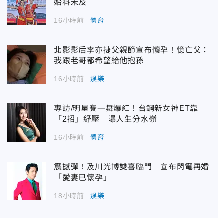
始料未及
16小時前
體育
北影影后李亦捷父親節宣布懷孕！憶亡父：
我跟老哥都希望給他抱孫
16小時前
娛樂
專訪/明星賽一舞爆紅！台鋼新女神ET靠
「2招」紓壓 曝人生分水嶺
16小時前
體育
震撼彈！及川光博雙喜臨門 宣布閃電再婚
「愛妻已懷孕」
18小時前
娛樂