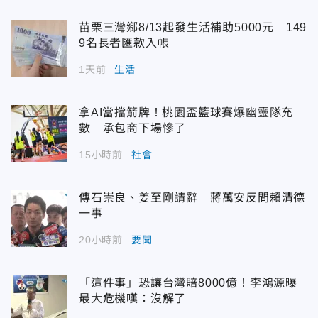
苗栗三灣鄉8/13起發生活補助5000元 149
9名長者匯款入帳
1天前
生活
拿AI當擋箭牌！桃園盃籃球賽爆幽靈隊充
數 承包商下場慘了
15小時前
社會
傳石崇良、姜至剛請辭 蔣萬安反問賴清德
一事
20小時前
要聞
「這件事」恐讓台灣賠8000億！李鴻源曝
最大危機嘆：沒解了