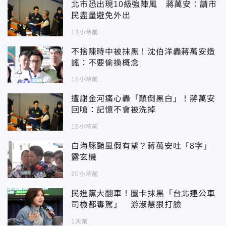
北市恐出現10級強陣風 蔣萬安：請市
民盡量避免外出
13小時前
不捨陳時中被抹黑！沈伯洋轟蔣萬安造
謠：不要偷換概念
18小時前
遭謝金河痛心轟「顛倒黑白」！蔣萬安
回嗆：記憶不會被洗掉
19小時前
白海豚颱風假有望？蔣萬安吐「8字」
露玄機
20小時前
民進黨大翻車！圖卡抹黑「台北連公車
司機都毒駕」 游淑慧狠打臉
1天前