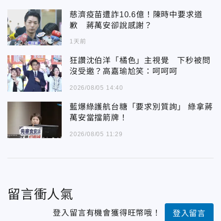
慈濟疫苗遭詐10.6億！陳時中要求道
歉 蔣萬安卻說感謝？
1天前
狂讚沈伯洋「橘色」主視覺 下秒被問
沒受邀？高嘉瑜尬笑：呵呵呵
2026/08/05 14:40
藍爆綠護航台糖「要求別質詢」 綠拿蔣
萬安當擋箭牌！
2026/08/05 11:29
留言衝人氣
登入留言有機會獲得旺幣哦！
登入留言