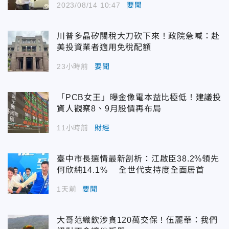
2023/08/14 10:47
要聞
川普多晶矽關稅大刀砍下來！政院急喊：赴
美投資業者適用免稅配額
23小時前
要聞
「PCB女王」曝金像電本益比極低！建議投
資人觀察8、9月股價再布局
11小時前
財經
臺中市長選情最新剖析：江啟臣38.2%領先
何欣純14.1% 全世代支持度全面居首
1天前
要聞
大哥范織欽涉貪120萬交保！伍麗華：我們