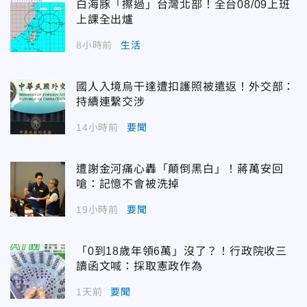
白海豚「擦過」台灣北部！全台08/09上班
上課全出爐
8小時前
生活
國人入境烏干達遭扣護照被遣返！外交部：
持續連繫交涉
14小時前
要聞
遭謝金河痛心轟「顛倒黑白」！蔣萬安回
嗆：記憶不會被洗掉
19小時前
要聞
「0到18歲年領6萬」沒了？！行政院收三
讀函文喊：採取憲政作為
1天前
要聞