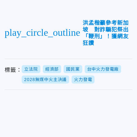
洪孟楷籲參考新加
坡 對詐騙犯祭出
play_circle_outline
「鞭刑」！獲網友
狂讚
立法院
經濟部
國民黨
台中火力發電廠
標籤：
2028無煤中火主決議
火力發電