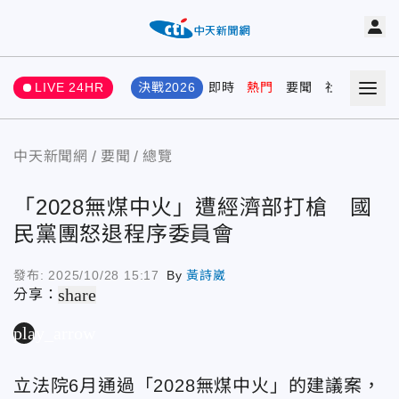
LIVE 24HR
決戰2026
即時
熱門
要聞
社會
娛樂
中天新聞網
要聞
總覽
「2028無煤中火」遭經濟部打槍 國
民黨團怒退程序委員會
發布:
2025/10/28 15:17
By
黃詩崴
share
分享：
play_arrow
立法院6月通過「2028無煤中火」的建議案，