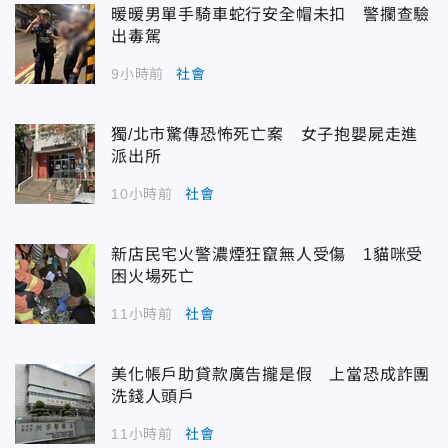
暖暖男單手騎車蛇行安全帽未扣 警攔查驗
出毒駕
9小時前
社會
獨/北市驚傳恐怖死亡案 女子抱嬰屍走進
派出所
10小時前
社會
新店民宅火警濃煙狂竄無人受傷 1貓咪受
困火場死亡
11小時前
社會
美化帳戶助貸款廣告攏是假 上當恐成詐團
洗錢人頭戶
11小時前
社會