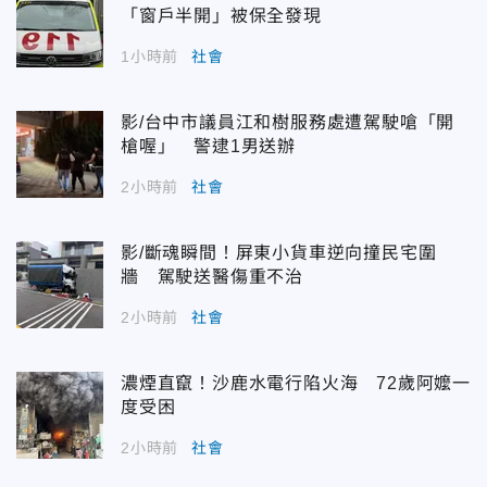
「窗戶半開」被保全發現
1小時前
社會
影/台中市議員江和樹服務處遭駕駛嗆「開
槍喔」 警逮1男送辦
2小時前
社會
影/斷魂瞬間！屏東小貨車逆向撞民宅圍
牆 駕駛送醫傷重不治
2小時前
社會
濃煙直竄！沙鹿水電行陷火海 72歲阿嬤一
度受困
2小時前
社會