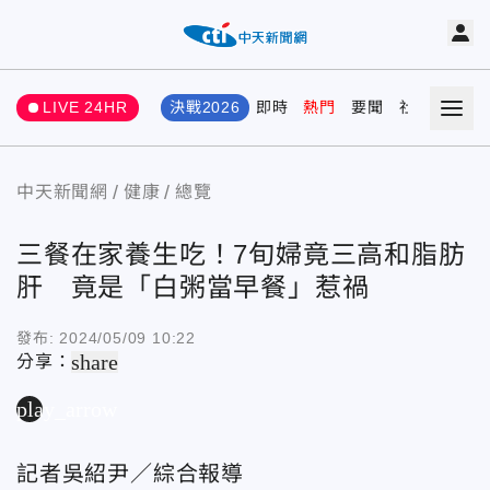
LIVE 24HR
決戰2026
即時
熱門
要聞
社會
娛樂
中天新聞網
健康
總覽
三餐在家養生吃！7旬婦竟三高和脂肪
肝 竟是「白粥當早餐」惹禍
發布:
2024/05/09 10:22
share
分享：
play_arrow
記者吳紹尹／綜合報導