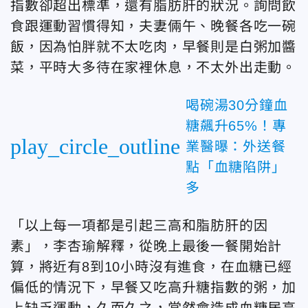
指數卻超出標準，還有脂肪肝的狀況。詢問飲
食跟運動習慣得知，夫妻倆午、晚餐各吃一碗
飯，因為怕胖就不太吃肉，早餐則是白粥加醬
菜，平時大多待在家裡休息，不太外出走動。
喝碗湯30分鐘血
糖飆升65%！專
play_circle_outline
業醫曝：外送餐
點「血糖陷阱」
多
「以上每一項都是引起三高和脂肪肝的因
素」，李杏瑜解釋，從晚上最後一餐開始計
算，將近有8到10小時沒有進食，在血糖已經
偏低的情況下，早餐又吃高升糖指數的粥，加
上缺乏運動，久而久之，當然會造成血糖居高