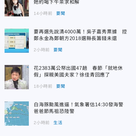
她約喝下午茶求和解
14小時前
要聞
要再選先說清4000萬！吳子嘉秀票據 控
鄭永金為鄭朝方2018選縣長籌錢未還
2小時前
要聞
花2383萬公帑出國47趟 春節「就地休
假」探親美國夫家？徐佳青回應了
18小時前
要聞
白海豚颱風進逼！氣象署估14:30發海警
爸爸節馬祖恐陸警
2小時前
生活