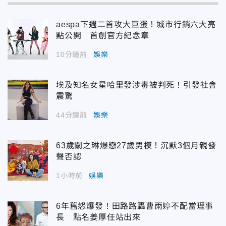
aespa下週二首攻大巨蛋！城市行銷六大亮
點公開 首創官方紀念章
10分鐘前
娛樂
埃及知名女星哈里發涉毒被判死！引發社會
震驚
44分鐘前
娛樂
63歲關之琳爆戀27歲男模！沉默3個月親發
聲否認
1小時前
娛樂
6年舊怨爆發！田路路轟曹雨婷不配當理事
長 點名姜厚任站出來