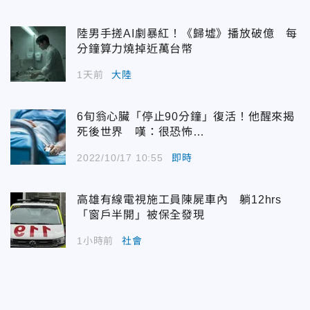
陸男手搓AI劇暴紅！《歸墟》播放破億 每
分鐘算力燒掉近萬台幣
1天前
大陸
6旬翁心臟「停止90分鐘」復活！他醒來揭
死後世界 嘆：很恐怖…
2022/10/17 10:55
即時
高雄有線電視施工員陳屍車內 躺12hrs
「窗戶半開」被保全發現
1小時前
社會