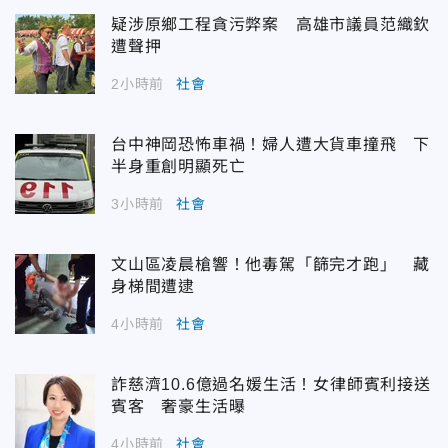
疑涉原鄉工程貪污弊案 高雄市議員范織欽
遭聲押
2小時前
社會
台中神岡恐怖車禍！婦人遭大貨車撞飛 下
半身重創明顯死亡
3小時前
社會
文山區凌晨槍響！他毒駕「篩完才跑」 藏
身梯間遭逮
4小時前
社會
詐慈濟10.6億過名媛生活！女律師賓利接送
賓客 奢豪生活曝
4小時前
社會