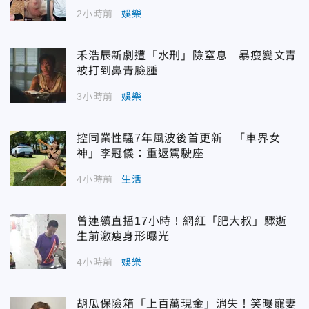
2小時前
娛樂
禾浩辰新劇遭「水刑」險窒息 暴瘦變文青
被打到鼻青臉腫
3小時前
娛樂
控同業性騷7年風波後首更新 「車界女
神」李冠儀：重返駕駛座
4小時前
生活
曾連續直播17小時！網紅「肥大叔」驟逝
生前激瘦身形曝光
4小時前
娛樂
胡瓜保險箱「上百萬現金」消失！笑曝寵妻