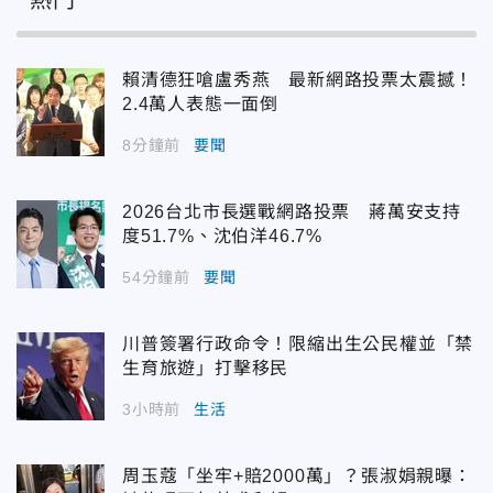
熱門
賴清德狂嗆盧秀燕 最新網路投票太震撼！
2.4萬人表態一面倒
8分鐘前
要聞
2026台北市長選戰網路投票 蔣萬安支持
度51.7%、沈伯洋46.7%
54分鐘前
要聞
川普簽署行政命令！限縮出生公民權並「禁
生育旅遊」打擊移民
3小時前
生活
周玉蔻「坐牢+賠2000萬」？張淑娟親曝：