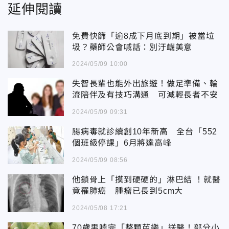
延伸閱讀
免費快篩「逾8成下月底到期」被當垃
圾？藥師公會喊話：別汙衊美意
2024/05/09 10:00
失智長輩也能外出旅遊！做足準備、輪
流陪伴及有技巧溝通 可減輕長者不安
2024/05/09 09:31
腸病毒就診續創10年新高 全台「552
個班級停課」6月將達高峰
2024/05/09 08:56
他鎖骨上「摸到硬硬的」淋巴結 ！就醫
竟罹肺癌 腫瘤已長到5cm大
2024/05/08 17:21
70歲男啃完「整顆芭樂」送醫！部分小