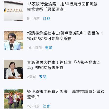
15家銀行全淪陷！逾60行員爆回扣風暴
金管會祭「最嚴清查」
5小時前
財經
賴清德承諾社宅13萬戶變3萬戶！劉世芳：
找到地就蓋可能變空餘屋
16小時前
要聞
青鳥偶像大翻車！徐佳青「帶兒子登東沙
島」監察院調查出爐
2天前
要聞
疑涉原鄉工程貪污弊案 高雄市議員范織欽
遭聲押
2小時前
社會