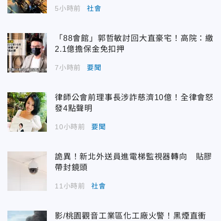
5小時前
社會
「88會館」郭哲敏討回大直豪宅！高院：繳
2.1億擔保金免扣押
7小時前
要聞
律師公會前理事長涉詐慈濟10億！全律會怒
發4點聲明
10小時前
要聞
詭異！新北外送員進電梯監視器轉向 貼膠
帶封鏡頭
11小時前
社會
影/桃園觀音工業區化工廠火警！黑煙直衝