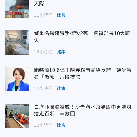
天際
11小時前
社會
減重名醫縮胃手術致2死 衛福部揭10大疏
失
12小時前
健康
騙慈濟10.6億！陳昱瑄昔宣導反詐 譏受害
者「愚痴」片段被挖
12小時前
社會
白海豚環流發威！沙崙海水浴場國中男遭浪
捲走百米 幸救回
13小時前
社會