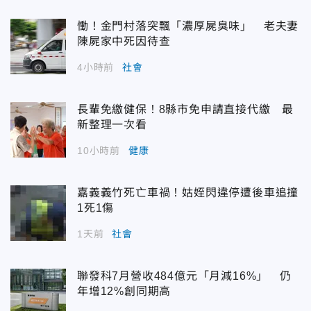
慟！金門村落突飄「濃厚屍臭味」 老夫妻
陳屍家中死因待查
4小時前
社會
長輩免繳健保！8縣市免申請直接代繳 最
新整理一次看
10小時前
健康
嘉義義竹死亡車禍！姑姪閃違停遭後車追撞
1死1傷
1天前
社會
聯發科7月營收484億元「月減16%」 仍
年增12%創同期高