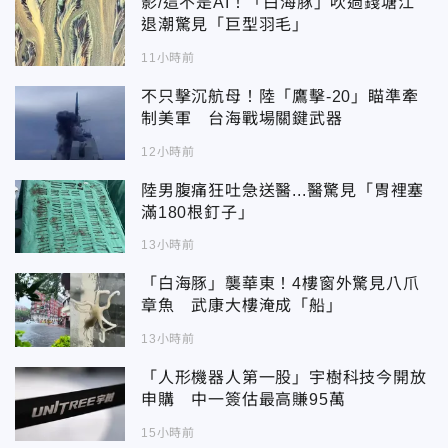
影/這不是AI！「白海豚」吹過錢塘江
退潮驚見「巨型羽毛」
11小時前
不只擊沉航母！陸「鷹擊-20」瞄準牽
制美軍 台海戰場關鍵武器
12小時前
陸男腹痛狂吐急送醫...醫驚見「胃裡塞
滿180根釘子」
13小時前
「白海豚」襲華東！4樓窗外驚見八爪
章魚 武康大樓淹成「船」
13小時前
「人形機器人第一股」宇樹科技今開放
申購 中一簽估最高賺95萬
15小時前