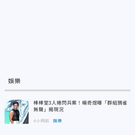
娛樂
棒棒堂3人捲閃兵案！楊奇煜曝「群組鴉雀
無聲」揭現況
4小時前
娛樂