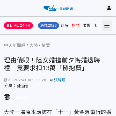
LIVE 24HR
決戰2026
即時
熱門
要聞
社會
娛樂
中天新聞網
大陸
總覽
理由傻眼！陸女婚禮前夕悔婚退聘
禮 竟要求扣13萬「擁抱費」
發布:
2025/10/09 13:20
By
張瑋珊
share
分享：
play_arrow
大陸一場原本應該在「十一」黃金週舉行的婚