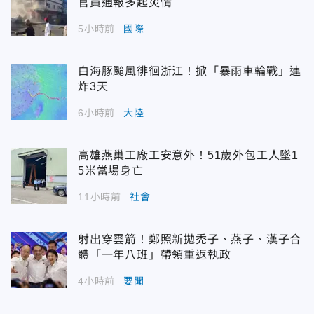
官員通報多起災情
5小時前
國際
白海豚颱風徘徊浙江！掀「暴雨車輪戰」連
炸3天
6小時前
大陸
高雄燕巢工廠工安意外！51歲外包工人墜1
5米當場身亡
11小時前
社會
射出穿雲箭！鄭照新拋禿子、燕子、漢子合
體「一年八班」帶領重返執政
4小時前
要聞