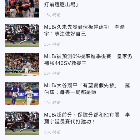
打前遭逐出場」
15小時前
MLB/久未先發潛伏板凳建功 李灝
宇：專注做好自己
16小時前
MLB/被預測0%機率進季後賽 皇家仍
補強440SV救援王
18小時前
MLB/大谷翔平「有望變假先發」 羅
伯茲：每丟一局都是賺
19小時前
MLB/超前分、保險分都和他有關 李
灝宇延長賽代打建功！
20小時前