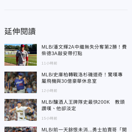
延伸閱讀
MLB/潘文輝2A中繼無失分奪第2勝！費
柴德3A敲安帶打點
11小時前
MLB/史庫柏轉戰洛杉磯道奇！驚嘆專
屬飛機與30億豪華休息室
12小時前
MLB/釀酒人王牌隊史最快200K 教頭
讚嘆、他卻淡定
15小時前
MLB/前一天餘恨未消...勇士拍賣哥「開