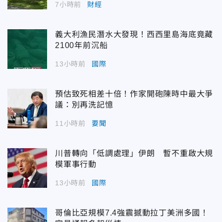
7小時前
財經
義大利漁民潛水大發現！西西里島海底竟藏
2100年前沉船
13小時前
國際
預估致死相差十倍！作家開砲陳時中最大爭
議：別再洗記憶
11小時前
要聞
川普轉向「低調處理」伊朗 暫不重啟大規
模軍事行動
13小時前
國際
哥倫比亞規模7.4強震撼動拉丁美洲多國！