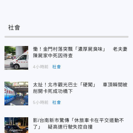
社會
慟！金門村落突飄「濃厚屍臭味」 老夫妻
陳屍家中死因待查
4小時前
社會
太扯！北市觀光巴士「硬闖」 車頂瞬間被
削開卡死成功橋下
5小時前
社會
影/台南新市驚傳「休旅車卡在平交道動不
了」 疑高速行駛失控自撞