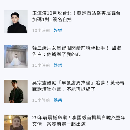
玉澤演10月攻台北！亞巡首站祭專屬舞台
加碼1對1簽名自拍
10小時前
娛樂
韓三級片女星智眼閃婚前職棒投手！ 甜蜜
告白：他擄獲了我的心
11小時前
娛樂
吳宗憲鼓勵「早餐店周杰倫」追夢！黃珌轉
戰歌壇吐心聲：不能再退縮了
11小時前
娛樂
29年前震撼命案！李國毅首揭與白曉燕童年
交情 案發前還一起出遊