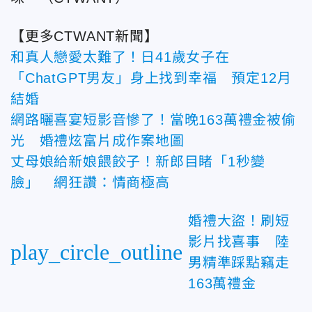
【更多CTWANT新聞】
和真人戀愛太難了！日41歲女子在
「ChatGPT男友」身上找到幸福 預定12月
結婚
網路曬喜宴短影音慘了！當晚163萬禮金被偷
光 婚禮炫富片成作案地圖
丈母娘給新娘餵餃子！新郎目睹「1秒變
臉」 網狂讚：情商極高
婚禮大盜！刷短
影片找喜事 陸
play_circle_outline
男精準踩點竊走
163萬禮金