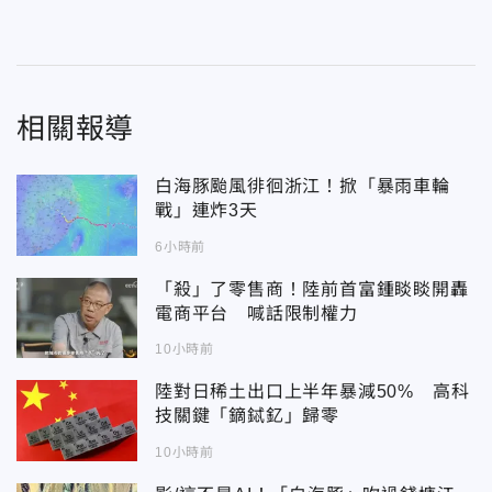
相關報導
白海豚颱風徘徊浙江！掀「暴雨車輪
戰」連炸3天
6小時前
「殺」了零售商！陸前首富鍾睒睒開轟
電商平台 喊話限制權力
10小時前
陸對日稀土出口上半年暴減50% 高科
技關鍵「鏑鋱釔」歸零
10小時前