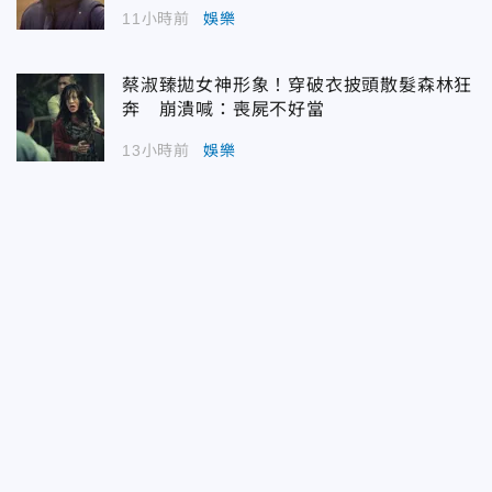
11小時前
娛樂
蔡淑臻拋女神形象！穿破衣披頭散髮森林狂
奔 崩潰喊：喪屍不好當
13小時前
娛樂