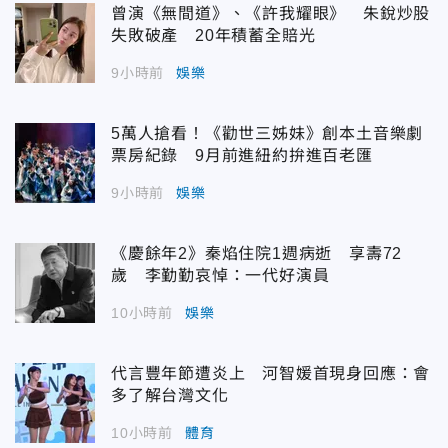
曾演《無間道》、《許我耀眼》 朱銳炒股
失敗破產 20年積蓄全賠光
9小時前
娛樂
5萬人搶看！《勸世三姊妹》創本土音樂劇
票房紀錄 9月前進紐約拚進百老匯
9小時前
娛樂
《慶餘年2》秦焰住院1週病逝 享壽72
歲 李勤勤哀悼：一代好演員
10小時前
娛樂
代言豐年節遭炎上 河智媛首現身回應：會
多了解台灣文化
10小時前
體育