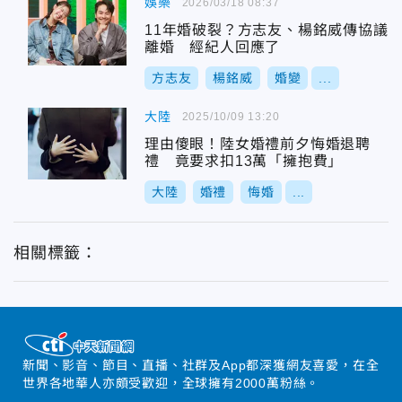
娛樂
2026/03/18 08:37
11年婚破裂？方志友、楊銘威傳協議
離婚 經紀人回應了
方志友
楊銘威
婚變
...
大陸
2025/10/09 13:20
理由傻眼！陸女婚禮前夕悔婚退聘
禮 竟要求扣13萬「擁抱費」
大陸
婚禮
悔婚
...
相關標籤：
新聞、影音、節目、直播、社群及App都深獲網友喜愛，在全
世界各地華人亦頗受歡迎，全球擁有2000萬粉絲。