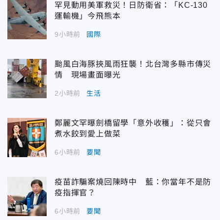
罕見動用美軍救災！日防衛省：「KC-130
運輸機」今飛熊本
9小時前
國際
颱風白海豚挾風雨狂襲！北台灣多縣市傳災
情 現場畫面曝光
2小時前
生活
鄭麗文罕曝劍橋留學「意外收穫」：從只會
煮水餃到愛上做菜
6小時前
要聞
疫苗詐騙案燒回陳時中 藍：你當年不是防
疫指揮官？
6小時前
要聞