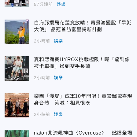
57分鐘前
娛樂
白海豚攪局花蓮竟放晴！蕭景鴻擺脫「旱災
大使」 品冠首訪富里揭新計劃
2小時前
娛樂
夏和熙備賽HYROX挑戰極限！曝「痛到像
被卡車撞」操到雙手長繭
2小時前
娛樂
樂團「淺堤」成軍10年開唱！黃鐙輝驚喜現
身合體 笑喊：相見恨晚
2小時前
娛樂
natori北流飆神曲〈Overdose〉 燃爆全場