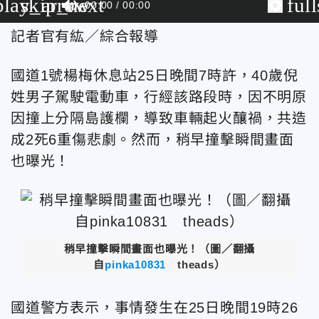
play_arrow
skip_next
ful
00:00
00:00
記者官有紘／綜合報導
國道1號楊梅休息站25日晚間7時許，40歲倪
姓男子駕駛電動車，行經該路段時，因不明原
因撞上分隔島護欄，導致車輛起火釀禍，共造
成2死6重傷悲劇。然而，稍早撞擊瞬間畫面
也曝光！
稍早撞擊瞬間畫面也曝光！（圖／翻攝
自
pinka10831
theads
）
國道警方表示，
事情發生在25日晚間19時26