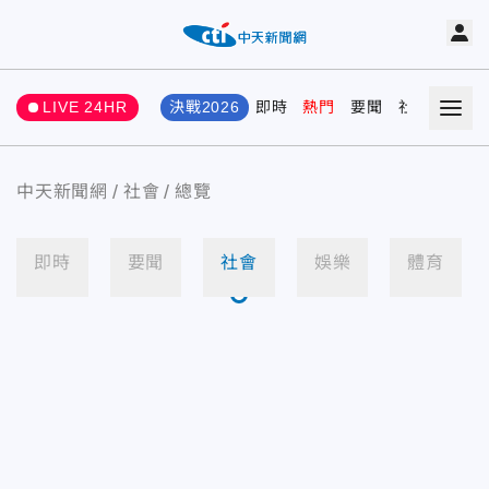
LIVE 24HR
決戰2026
即時
熱門
要聞
社會
娛樂
中天新聞網
社會
總覽
即時
要聞
社會
娛樂
體育