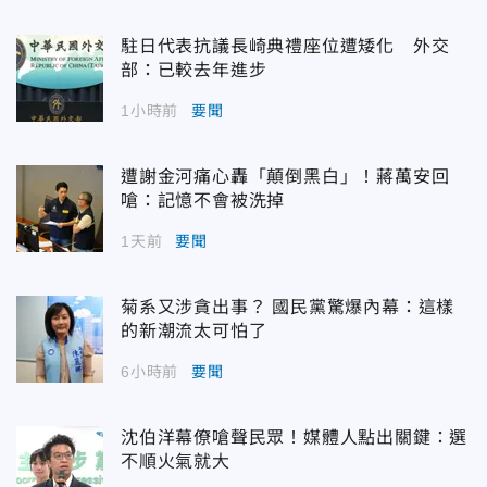
駐日代表抗議長崎典禮座位遭矮化 外交
部：已較去年進步
1小時前
要聞
遭謝金河痛心轟「顛倒黑白」！蔣萬安回
嗆：記憶不會被洗掉
1天前
要聞
菊系又涉貪出事？ 國民黨驚爆內幕：這樣
的新潮流太可怕了
6小時前
要聞
沈伯洋幕僚嗆聲民眾！媒體人點出關鍵：選
不順火氣就大