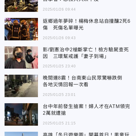
2025/01/26 09:44
返鄉過年夢碎！楊梅休息站自撞釀2死6
傷 死傷名單曝光
2025/01/26 09:43
影/劉憲治中2槍斷掌亡！檢方驗屍查死
因 三環幫戒護「妻子到場」
2025/01/25 23:40
晚間連8震！台南東山民眾驚嚇跌倒
各地災情回報一次看
2025/01/25 23:01
台中年前發生搶案！婦人才在ATM領完
2萬就遭搶
2025/01/25 21:15
高雄「冬日遊樂園」開幕首日！男童玩