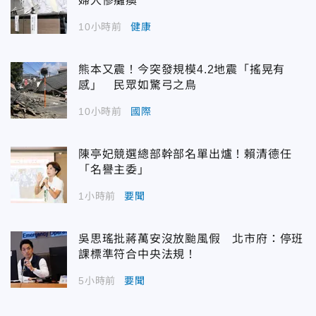
婦人慘癱瘓
10小時前
健康
熊本又震！今突發規模4.2地震「搖晃有
感」 民眾如驚弓之鳥
10小時前
國際
陳亭妃競選總部幹部名單出爐！賴清德任
「名譽主委」
1小時前
要聞
吳思瑤批蔣萬安沒放颱風假 北市府：停班
課標準符合中央法規！
5小時前
要聞