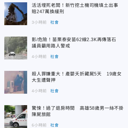
活活埋死老闆！新竹挖土機司機填土出事
賠247萬換緩刑
3小時前
社會
影/危險！苗栗泰安苗62線2.3K再傳落石
議員籲用路人警戒
4小時前
社會
殺人罪嫌重大！產嬰夭折藏屍5天 19歲女
大生遭聲押
4小時前
社會
驚悚！過了退房時間 高雄58歲男一絲不掛
陳屍旅館
6小時前
社會