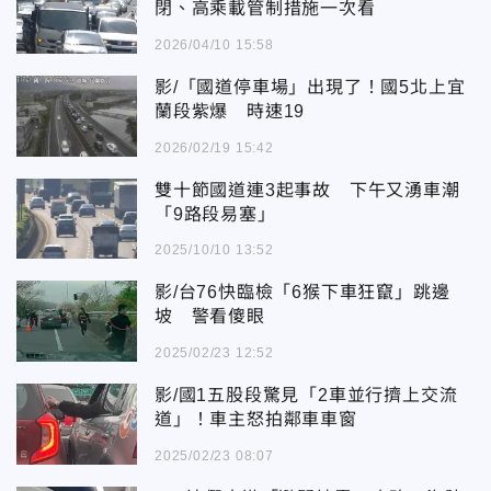
閉、高乘載管制措施一次看
2026/04/10 15:58
影/「國道停車場」出現了！國5北上宜
蘭段紫爆 時速19
2026/02/19 15:42
雙十節國道連3起事故 下午又湧車潮
「9路段易塞」
2025/10/10 13:52
影/台76快臨檢「6猴下車狂竄」跳邊
坡 警看傻眼
2025/02/23 12:52
影/國1五股段驚見「2車並行擠上交流
道」！車主怒拍鄰車車窗
2025/02/23 08:07