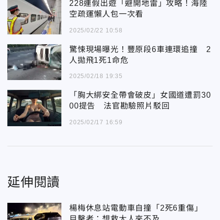
228連假出遊「避開地雷」攻略！海陸
空疏運懶人包一次看
2025/02/22 10:58
驚悚現場曝光！豐原段6車連環追撞 2
人拋飛1死1命危
2025/02/18 19:35
「胸大綁安全帶會破皮」女國道遭罰30
00提告 法官勘驗照片駁回
2025/02/17 16:59
延伸閱讀
楊梅休息站電動車自撞「2死6重傷」
目擊者：想救大人來不及