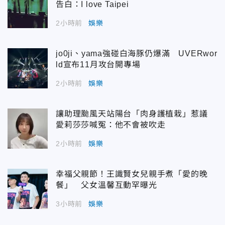
告白：I love Taipei
2小時前
娛樂
jo0ji、yama強碰白海豚仍爆滿 UVERwor
ld宣布11月攻台開專場
2小時前
娛樂
讓助理颱風天站陽台「肉身護植栽」惹議
愛莉莎莎喊冤：他不會被吹走
2小時前
娛樂
幸福父親節！王識賢女兒親手煮「愛的晚
餐」 父女溫馨互動罕曝光
3小時前
娛樂