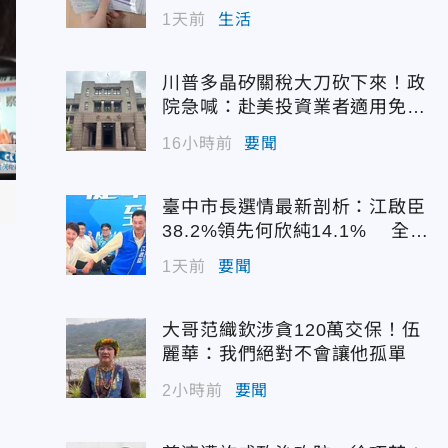
1天前
生活
川普多晶矽關稅大刀砍下來！政
院急喊：赴美投資業者適用免稅
配額
16小時前
要聞
臺中市長選情最新剖析：江啟臣
38.2%領先何欣純14.1% 全世
代支持度全面居首
1天前
要聞
大哥范織欽涉貪120萬交保！伍
麗華：我們絕對不會讓他孤單
2小時前
要聞