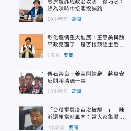
慈濟遭詐成政治攻防 徐巧芯：
綠為陳時中接閣揆鋪路
10小時前
要聞
彰化選情重大進展！王惠美與魏
平政見面了 是否接競總主委態
度曝光
1天前
要聞
傳石崇良、姜至剛請辭 蔣萬安
反問賴清德一事
13小時前
要聞
「台積電買疫苗沒被騙！」 陳
沂還原當時風向：當大家集體失
憶？
2小時前
要聞