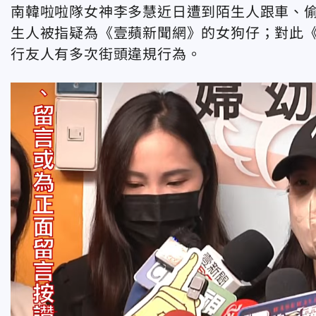
南韓啦啦隊女神李多慧近日遭到陌生人跟車、偷
生人被指疑為《壹蘋新聞網》的女狗仔；對此《
行友人有多次街頭違規行為。