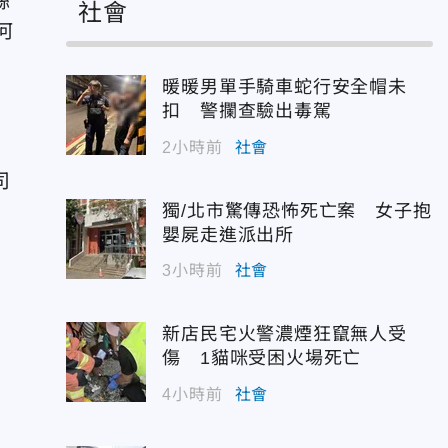
絲
社會
何
暖暖男單手騎車蛇行安全帽未
扣 警攔查驗出毒駕
2小時前
社會
司
獨/北市驚傳恐怖死亡案 女子抱
嬰屍走進派出所
3小時前
社會
新店民宅火警濃煙狂竄無人受
傷 1貓咪受困火場死亡
4小時前
社會