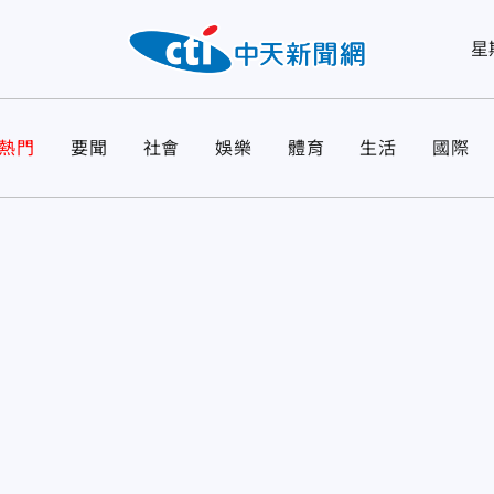
星
熱門
要聞
社會
娛樂
體育
生活
國際