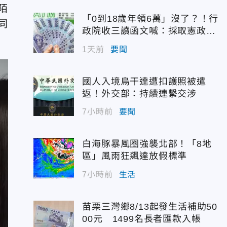
陌
「0到18歲年領6萬」沒了？！行
同
政院收三讀函文喊：採取憲政作
為
1天前
要聞
國人入境烏干達遭扣護照被遣
返！外交部：持續連繫交涉
7小時前
要聞
白海豚暴風圈強襲北部！「8地
區」風雨狂飆達放假標準
7小時前
生活
苗栗三灣鄉8/13起發生活補助50
00元 1499名長者匯款入帳