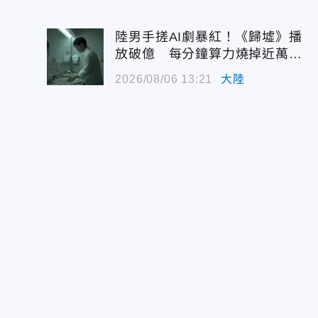
陸男手搓AI劇暴紅！《歸墟》播
放破億 每分鐘算力燒掉近萬台
幣
2026/08/06 13:21
大陸