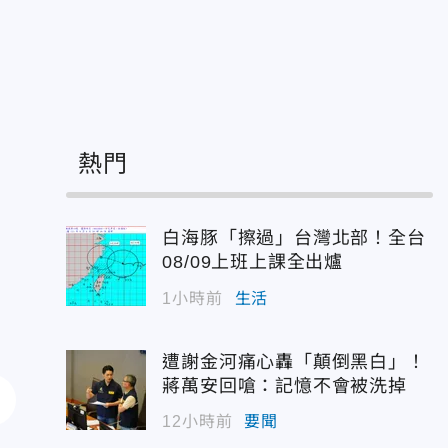
熱門
白海豚「擦過」台灣北部！全台
08/09上班上課全出爐
1小時前
生活
遭謝金河痛心轟「顛倒黑白」！
蔣萬安回嗆：記憶不會被洗掉
12小時前
要聞