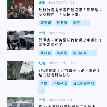
要聞
2026/07/07 14:51
赴新竹跑選舉遭抓包違停！鄭英耀：
朋友接送「叫我快下車」
鄭英耀
教育部
違停
...
社會
2026/07/06 16:06
龔明鑫、鄭英耀新竹輔選座車違停！
警認定開罰了
龔明鑫
鄭英耀
經濟部長
...
社會
2026/06/29 15:44
7/1起測試！北市和平西路、重慶南
路口新增科技執法
事故
科技執法
台北市警察局
...
社會
2026/06/26 16:14