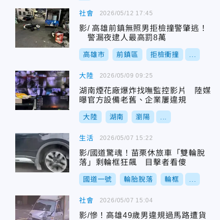
社會
2026/05/12 17:45
影/ 高雄前鎮無照男拒檢撞警肇逃！
警漏夜逮人最高罰8萬
高雄市
前鎮區
拒檢衝撞
...
大陸
2026/05/09 09:25
湖南煙花廠爆炸找嘸監控影片 陸媒
曝官方設備老舊、企業屢違規
大陸
湖南
瀏陽
...
生活
2026/05/07 15:22
影/國道驚魂！苗栗休旅車「雙輪脫
落」剩輪框狂飆 目擊者看傻
國道一號
輪胎脫落
輪框
...
社會
2026/05/07 15:04
影/慘！高雄49歲男違規過馬路遭貨