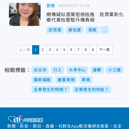
要聞
2026/04/27 15:28
網傳疑似酒駕拒檢逃逸 民眾黨彰化
鄉代黃怡雯駁斥曝真相
民眾黨
黃怡雯
酒駕
...
上一頁
1
2
3
4
5
6
7
8
9
下一頁
相關標籤：
台北市
行人
大考中心
撞擊
小三通
羅斯福路
嚴重車禍
車禍
全案發生的時間？
全案發生的地點？
新聞、影音、節目、直播、社群及App都深獲網友喜愛，在全