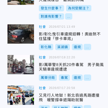
發生什麼事？
為何受關注？
對誰有影響？
...
社會
2026/07/21 13:49
影/彰化曳引車違規迴轉！奧迪煞不
住猛撞「慘卡車底」
彰化縣
溪湖鎮
違規
...
社會
2026/07/18 22:20
影/萬華警8天抓20件毒駕 男子颱風
天騎車違規遭逮
萬華分局
毒駕
違規
...
社會
2026/07/17 20:58
又見行人地獄！新北翁過馬路遭撞
飛 暖警撐傘遮陽助就醫