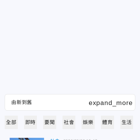
全部
即時
要聞
社會
娛樂
體育
生活