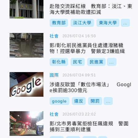
赴陸交流踩紅線 教育部：淡江、東
海大學獎補助款遭扣減
教育部
淡江大學
東海大學
...
社會
2026/07/24 16:50
影/彰化前民進黨員住處遭潑豬穢
物！控選舉暴力 警鎖定3嫌追緝
彰化縣
民宅
民進黨
...
國際
2026/07/24 09:51
涉違反歐盟「數位市場法」 Googl
e挨罰逾300億元
google
違反
開罰
...
社會
2026/07/23 22:02
影/北市男毒駕拒檢狂飆違規 警圍
捕到三重順利逮獲