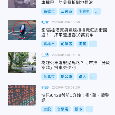
車撞飛 肋骨骨折倒地翻滾
高雄市
三民區
小貨車
...
社會
2026/05/06 15:59
影/高雄酒駕男違規拒攔竟狂逃衝國
道！ 摔車遭逮吞10萬罰單
高雄市
前鎮區
酒駕
...
生活
2026/04/30 15:18
為趕公車違規過馬路？北市推「分段
穿越」搭車更便利
台北市
搭公車
路人
...
財經
2026/04/28 08:36
快訊/0428盤前1分鐘：衝4萬、藏警
訊
台股
台積電
股市
...