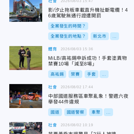
社會
2026/08/03 15:47
影/汐止拖板車載直升機扯斷電纜！4
6歲駕駛無通行證遭開罰
全案發生的時間？
全案發生的地點？
新北市
...
體育
2026/08/03 15:36
MiLB/高祐錫申訴成功！手套塗異物
禁賽10場「減至8場」
高祐錫
禁賽
手套
...
社會
2026/08/02 17:44
中部國道服務區車聚亂象！警週六夜
舉發44件違規
國道
國道警察
車聚
...
社會
2026/08/02 10:19