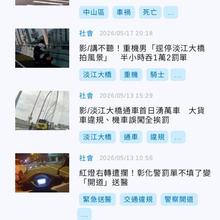
中山區
車禍
死亡
...
社會
2026/05/17 20:18
影/講不聽！重機男「逕停淡江大橋
拍風景」 半小時吞1萬2罰單
淡江大橋
重機
騎士
...
社會
2026/05/13 15:29
影/淡江大橋通車首日湧萬車 大貨
車違規、機車誤闖全挨罰
淡江大橋
通車
違規
...
社會
2026/05/13 10:56
紅燈右轉遭攔！彰化警罰單不填了變
「開道」送醫
緊急送醫
交通違規
警察開道
...