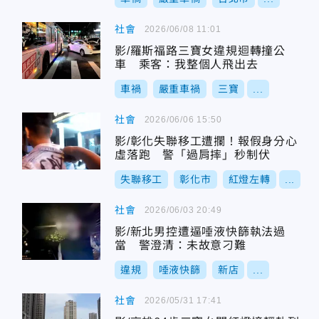
社會
2026/06/08 11:01
影/羅斯福路三寶女違規迴轉撞公
車 乘客：我整個人飛出去
車禍
嚴重車禍
三寶
...
社會
2026/06/06 15:50
影/彰化失聯移工遭攔！報假身分心
虛落跑 警「過肩摔」秒制伏
失聯移工
彰化市
紅燈左轉
...
社會
2026/06/03 20:49
影/新北男控遭逼唾液快篩執法過
當 警澄清：未故意刁難
違規
唾液快篩
新店
...
社會
2026/05/31 17:41