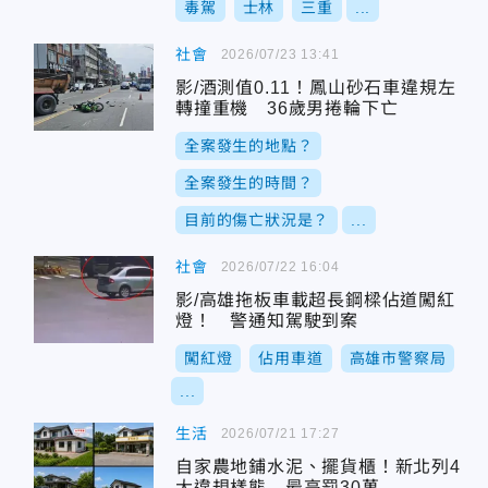
毒駕
士林
三重
...
社會
2026/07/23 13:41
影/酒測值0.11！鳳山砂石車違規左
轉撞重機 36歲男捲輪下亡
全案發生的地點？
全案發生的時間？
目前的傷亡狀況是？
...
社會
2026/07/22 16:04
影/高雄拖板車載超長鋼樑佔道闖紅
燈！ 警通知駕駛到案
闖紅燈
佔用車道
高雄市警察局
...
生活
2026/07/21 17:27
自家農地鋪水泥、擺貨櫃！新北列4
大違規樣態 最高罰30萬