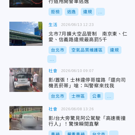
行道甩開警車逃逸
拒檢
逃逸
違規
...
生活
2026/06/13 12:23
北市7月擴大空品管制 南京東、仁
愛、信義路違規最高罰5千
台北市
空氣品質維護區
違規
...
社會
2026/06/10 09:07
影/囂張！士林違停哥擋路「還向司
機丟菸蒂」嗆：叫警察來找我
台北市
士林區
公車
...
社會
2026/06/08 13:26
影/台大旁驚見阿公駕駛「高速衝撞
行人」！驚悚瞬間直擊
車禍
嚴重車禍
台北市
...