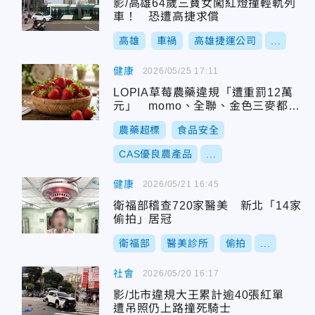
影/高雄64歲三寶女闖紅燈撞輕軌列
車！ 恐遭高捷求償
高雄
車禍
高雄捷運公司
...
健康
2026/05/25 17:11
LOPIA草莓農藥違規「遭重罰12萬
元」 momo、全聯、金色三麥都中
鏢
農藥超標
食品安全
CAS優良農產品
...
健康
2026/05/21 16:45
衛福部稽查720家醫美 新北「14家
偷拍」居冠
衛福部
醫美診所
偷拍
...
社會
2026/05/20 16:17
影/北市違規大王累計逾40張紅單
遭吊照仍上路撞死騎士