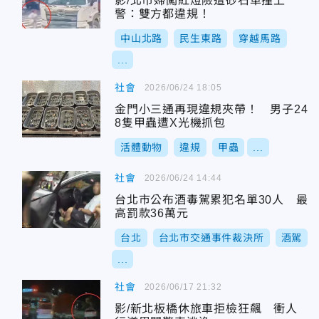
影/北市婦闖紅燈險遭砂石車撞上
警：雙方都違規！
中山北路
民生東路
穿越馬路
...
社會
2026/06/24 18:05
金門小三通再現違規夾帶！ 男子24
8隻甲蟲遭X光機抓包
活體動物
違規
甲蟲
...
社會
2026/06/24 14:44
台北市公布酒毒駕累犯名單30人 最
高罰款36萬元
台北
台北市交通事件裁決所
酒駕
...
社會
2026/06/17 21:32
影/新北板橋休旅車拒檢狂飆 衝人