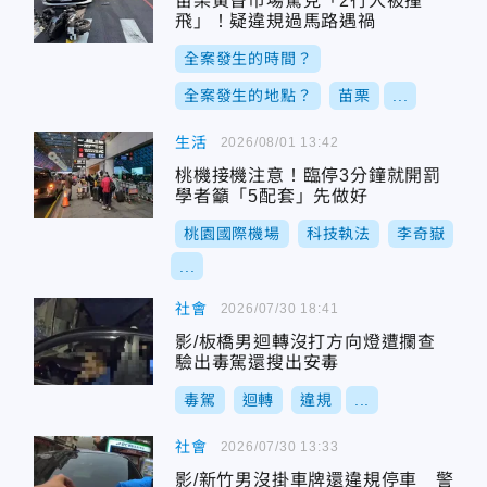
苗栗黃昏市場驚見「2行人被撞
飛」！疑違規過馬路遇禍
全案發生的時間？
全案發生的地點？
苗栗
...
生活
2026/08/01 13:42
桃機接機注意！臨停3分鐘就開罰
學者籲「5配套」先做好
桃園國際機場
科技執法
李奇嶽
...
社會
2026/07/30 18:41
影/板橋男迴轉沒打方向燈遭攔查
驗出毒駕還搜出安毒
毒駕
迴轉
違規
...
社會
2026/07/30 13:33
影/新竹男沒掛車牌還違規停車 警