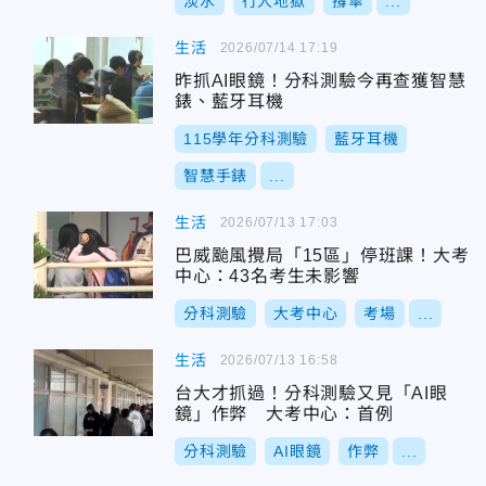
淡水
行人地獄
撐傘
...
生活
2026/07/14 17:19
昨抓AI眼鏡！分科測驗今再查獲智慧
錶、藍牙耳機
115學年分科測驗
藍牙耳機
智慧手錶
...
生活
2026/07/13 17:03
巴威颱風攪局「15區」停班課！大考
中心：43名考生未影響
分科測驗
大考中心
考場
...
生活
2026/07/13 16:58
台大才抓過！分科測驗又見「AI眼
鏡」作弊 大考中心：首例
分科測驗
AI眼鏡
作弊
...