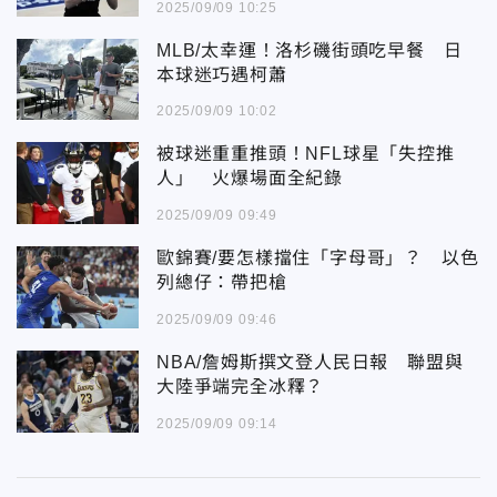
2025/09/09 10:25
MLB/太幸運！洛杉磯街頭吃早餐 日
本球迷巧遇柯蕭
2025/09/09 10:02
被球迷重重推頭！NFL球星「失控推
人」 火爆場面全紀錄
2025/09/09 09:49
歐錦賽/要怎樣擋住「字母哥」？ 以色
列總仔：帶把槍
2025/09/09 09:46
NBA/詹姆斯撰文登人民日報 聯盟與
大陸爭端完全冰釋？
2025/09/09 09:14