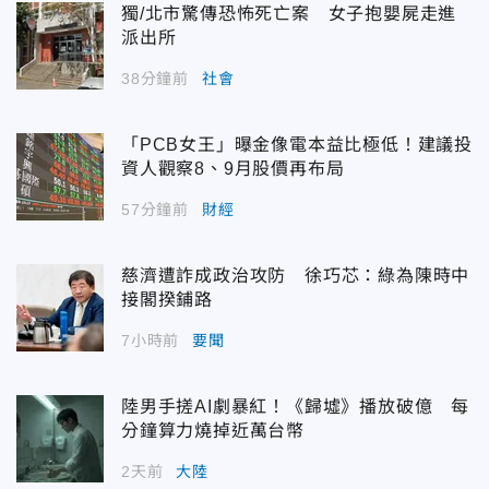
獨/北市驚傳恐怖死亡案 女子抱嬰屍走進
派出所
38分鐘前
社會
「PCB女王」曝金像電本益比極低！建議投
資人觀察8、9月股價再布局
57分鐘前
財經
慈濟遭詐成政治攻防 徐巧芯：綠為陳時中
接閣揆鋪路
7小時前
要聞
陸男手搓AI劇暴紅！《歸墟》播放破億 每
分鐘算力燒掉近萬台幣
2天前
大陸