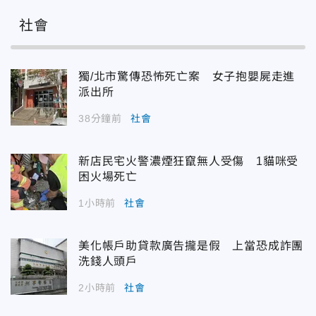
社會
獨/北市驚傳恐怖死亡案 女子抱嬰屍走進
派出所
38分鐘前
社會
新店民宅火警濃煙狂竄無人受傷 1貓咪受
困火場死亡
1小時前
社會
美化帳戶助貸款廣告攏是假 上當恐成詐團
洗錢人頭戶
2小時前
社會