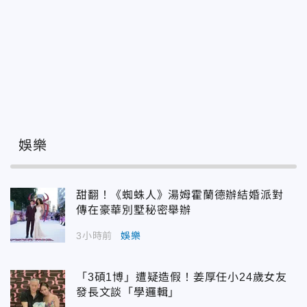
娛樂
甜翻！《蜘蛛人》湯姆霍蘭德辦結婚派對
傳在豪華別墅秘密舉辦
3小時前
娛樂
「3碩1博」遭疑造假！姜厚任小24歲女友
發長文談「學邏輯」