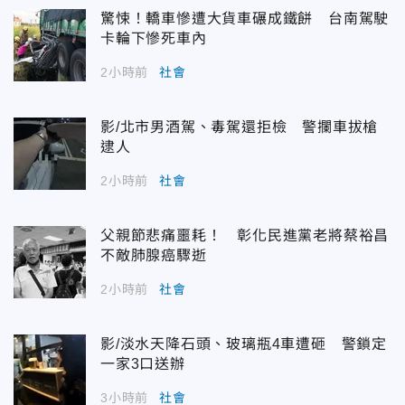
驚悚！轎車慘遭大貨車碾成鐵餅 台南駕駛
卡輪下慘死車內
2小時前
社會
影/北市男酒駕、毒駕還拒檢 警攔車拔槍
逮人
2小時前
社會
父親節悲痛噩耗！ 彰化民進黨老將蔡裕昌
不敵肺腺癌驟逝
2小時前
社會
影/淡水天降石頭、玻璃瓶4車遭砸 警鎖定
一家3口送辦
3小時前
社會