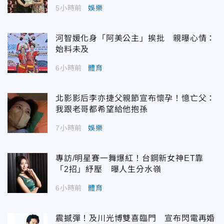
5小時前
娛樂
河智媛化身「阿美公主」挨批 親曝心情：
始料未及
6小時前
體育
北影影后李亦捷父親節宣布懷孕！憶亡父：
我跟老哥都希望給他抱孫
7小時前
娛樂
專訪/明星賽一舞爆紅！台鋼新女神ET靠
「2招」紓壓 曝人生分水嶺
6小時前
體育
震撼彈！及川光博雙喜臨門 宣布閃電再婚