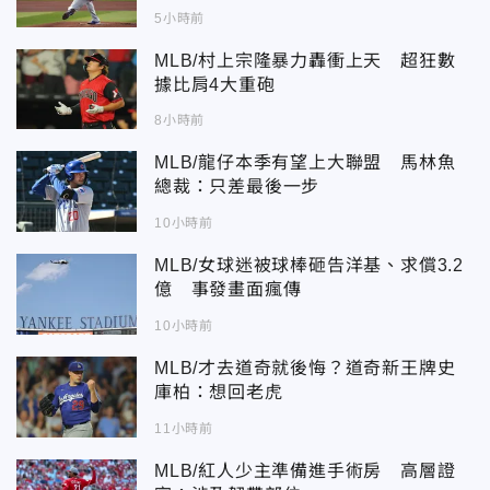
5小時前
MLB/村上宗隆暴力轟衝上天 超狂數
據比肩4大重砲
8小時前
MLB/龍仔本季有望上大聯盟 馬林魚
總裁：只差最後一步
10小時前
MLB/女球迷被球棒砸告洋基、求償3.2
億 事發畫面瘋傳
10小時前
MLB/才去道奇就後悔？道奇新王牌史
庫柏：想回老虎
11小時前
MLB/紅人少主準備進手術房 高層證