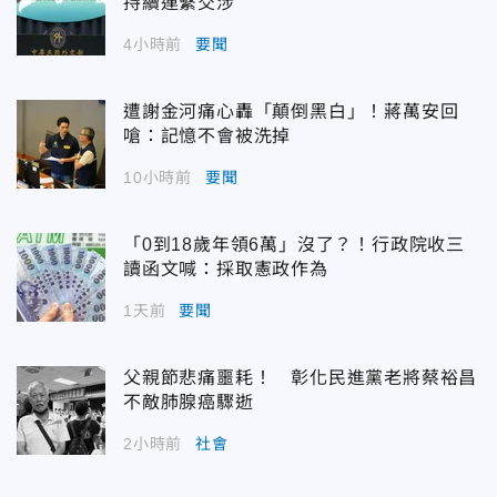
持續連繫交涉
4小時前
要聞
遭謝金河痛心轟「顛倒黑白」！蔣萬安回
嗆：記憶不會被洗掉
10小時前
要聞
「0到18歲年領6萬」沒了？！行政院收三
讀函文喊：採取憲政作為
1天前
要聞
父親節悲痛噩耗！ 彰化民進黨老將蔡裕昌
不敵肺腺癌驟逝
2小時前
社會