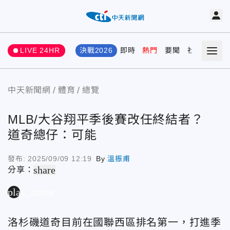
LIVE 24HR
決戰2026
即時
熱門
要聞
社會
娛樂
中天新聞網
體育
總覽
MLB/大谷翔平季後賽改任終結者？
道奇總仔：可能
發布:
2025/09/09 12:19
By
溫振甫
share
分享：
play_arrow
洛杉磯道奇目前在國聯西區排名第一，打進季