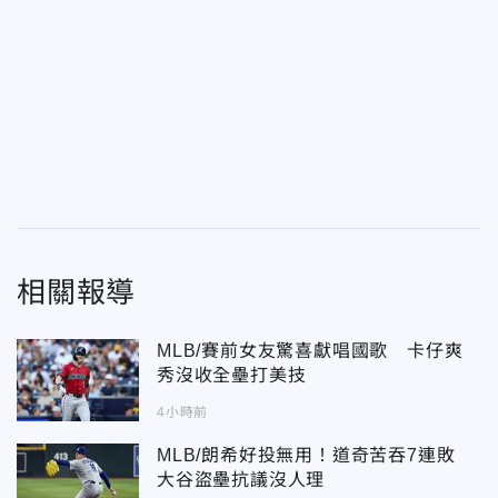
相關報導
MLB/賽前女友驚喜獻唱國歌 卡仔爽
秀沒收全壘打美技
4小時前
MLB/朗希好投無用！道奇苦吞7連敗
大谷盜壘抗議沒人理