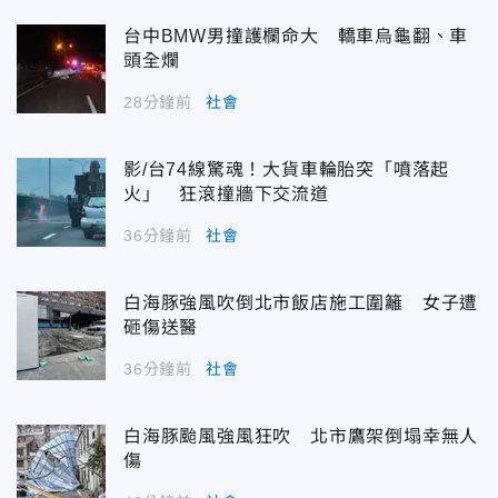
台中BMW男撞護欄命大 轎車烏龜翻、車
頭全爛
28分鐘前
社會
影/台74線驚魂！大貨車輪胎突「噴落起
火」 狂滾撞牆下交流道
36分鐘前
社會
白海豚強風吹倒北市飯店施工圍籬 女子遭
砸傷送醫
36分鐘前
社會
白海豚颱風強風狂吹 北市鷹架倒塌幸無人
傷