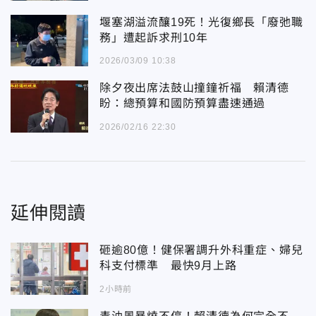
堰塞湖溢流釀19死！光復鄉長「廢弛職
務」遭起訴求刑10年
2026/03/09 10:38
除夕夜出席法鼓山撞鐘祈福 賴清德
盼：總預算和國防預算盡速通過
2026/02/16 22:30
延伸閱讀
砸逾80億！健保署調升外科重症、婦兒
科支付標準 最快9月上路
2小時前