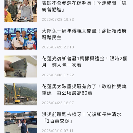
表態不會參選花蓮縣長！季連成曝「總
統曾勸進」
2026/07/28 19:33
大罷免一周年傅崐萁開轟！痛批賴政府
踐踏民主
2026/07/26 21:13
花蓮光復鄉普發1萬振興禮金！限時2個
月 懶人包一次看
2026/06/08 17:22
花蓮馬太鞍重災區有救了！政府推雙軌
重建 每公頃最高60萬
2026/04/23 18:07
洪災前還跑去植牙！光復鄉長林清水
「1百萬交保」
2026/03/10 07:11