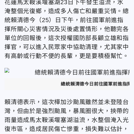
花蓮馬太鞍溪堰塞湖23日下午發生溢流，水
淹整個光復鄉，造成多人傷亡和嚴重災情。總
統賴清德今（25）日下午，前往國軍前進指
揮所關心災害情況及災後處置情形，他聽完各
單位的回報後，這次授權國防部長顧立雄和指
揮官，可以進入民眾家中協助清理，尤其家中
有高齡或行動不便的長輩，更是要積極幫忙。
總統賴清德今日前往國軍前進指揮
賴清德表示，這次樺加沙颱風雖然並未登陸台
灣，但由於是強烈颱風，暴風圈很大，挾帶的
雨量造成馬太鞍溪堰塞湖溢流，水整個淹入光
復市區，造成居民傷亡慘重，損失難以估計，