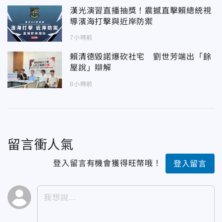
漢光演習直播抽獎！震撼直擊賴總統視
導濱海打擊與近岸防禦
7小時前
賴清德毀諾爆砍社宅 劉世芳端出「餘
屋說」辯解
8小時前
留言衝人氣
登入留言有機會獲得旺幣哦！
登入留言