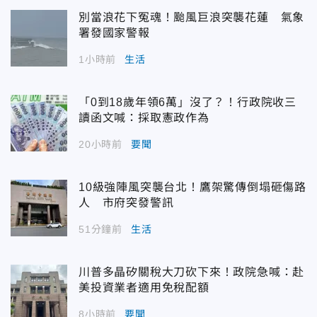
別當浪花下冤魂！颱風巨浪突襲花蓮 氣象
署發國家警報
1小時前
生活
「0到18歲年領6萬」沒了？！行政院收三
讀函文喊：採取憲政作為
20小時前
要聞
10級強陣風突襲台北！鷹架驚傳倒塌砸傷路
人 市府突發警訊
51分鐘前
生活
川普多晶矽關稅大刀砍下來！政院急喊：赴
美投資業者適用免稅配額
8小時前
要聞