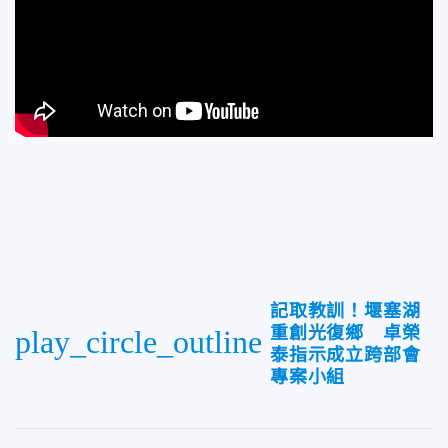
記取教訓！堰塞湖
重創光復鄉 卓榮
play_circle_outline
泰指示成立跨部會
專案小組