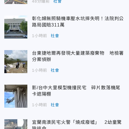
48分鐘前
社會
彰化婦無照騎機車壓水坑摔失明！法院判公
路局國賠311萬
1小時前
社會
台東捷地爾再發現大量建築廢棄物 地檢署
分案偵辦
1小時前
社會
影/台中大里模型機撞民宅 碎片散落機尾
卡遮陽棚
1小時前
社會
宜蘭南澳民宅火警「燒成廢墟」 2幼童驚
險逃命