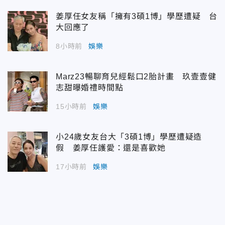
姜厚任女友稱「擁有3碩1博」學歷遭疑 台
大回應了
8小時前
娛樂
Marz23暢聊育兒經鬆口2胎計畫 玖壹壹健
志甜曝婚禮時間點
15小時前
娛樂
小24歲女友台大「3碩1博」學歷遭疑造
假 姜厚任護愛：還是喜歡她
17小時前
娛樂