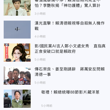
毒油風暴燒不停！賴清德為何完全不
怕？李艷秋揭「神功護體」驚人算計
3小時前
漢光直擊！賴清德親視導自殺無人機作
戰
4小時前
影/國民黨AI言人鄭小文處女秀 直指真
正食安破口就是賴政府
5小時前
傳石崇良、姜至剛請辭 蔣萬安反問賴
清德一事
5小時前
敬禮！賴總統曝88節影片藏洋蔥
5小時前