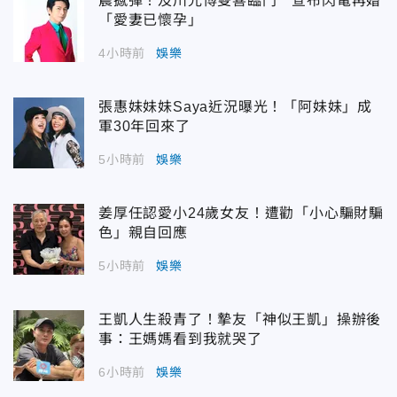
震撼彈！及川光博雙喜臨門 宣布閃電再婚
「愛妻已懷孕」
4小時前
娛樂
張惠妹妹妹Saya近況曝光！「阿妹妹」成
軍30年回來了
5小時前
娛樂
姜厚任認愛小24歲女友！遭勸「小心騙財騙
色」親自回應
5小時前
娛樂
王凱人生殺青了！摯友「神似王凱」操辦後
事：王媽媽看到我就哭了
6小時前
娛樂