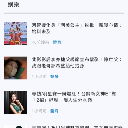
娛樂
河智媛化身「阿美公主」挨批 親曝心情：
始料未及
48分鐘前
體育
北影影后李亦捷父親節宣布懷孕！憶亡父：
我跟老哥都希望給他抱孫
1小時前
娛樂
專訪/明星賽一舞爆紅！台鋼新女神ET靠
「2招」紓壓 曝人生分水嶺
1小時前
體育