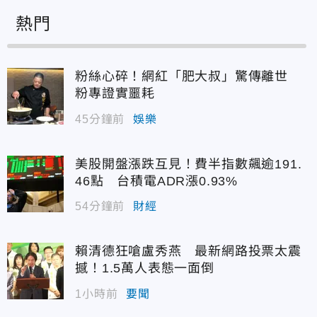
熱門
粉絲心碎！網紅「肥大叔」驚傳離世
粉專證實噩耗
45分鐘前
娛樂
美股開盤漲跌互見！費半指數飆逾191.
46點 台積電ADR漲0.93%
54分鐘前
財經
賴清德狂嗆盧秀燕 最新網路投票太震
撼！1.5萬人表態一面倒
1小時前
要聞