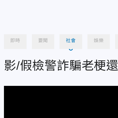
即時
要聞
社會
娛樂
影/假檢警詐騙老梗