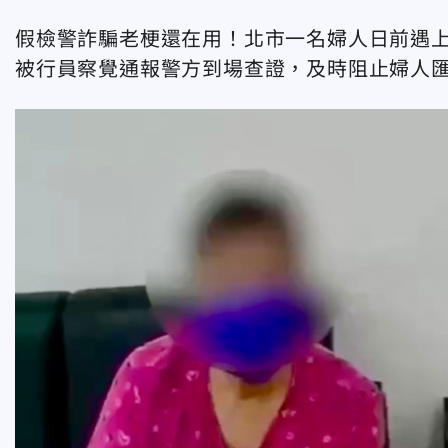
假檢警詐騙老梗還在用！北市一名婦人日前遇
被行員察覺通報警方到場查證，及時阻止婦人匯