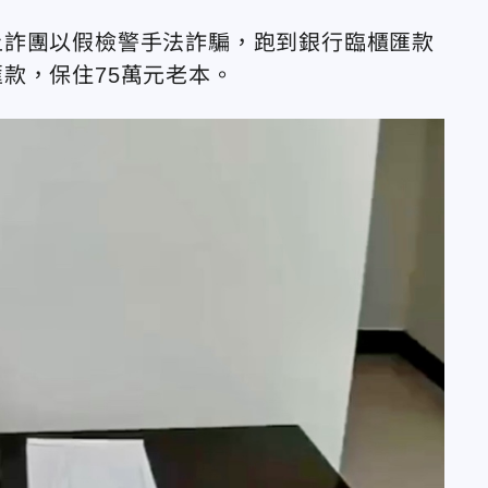
上詐團以假檢警手法詐騙，跑到銀行臨櫃匯款
款，保住75萬元老本。