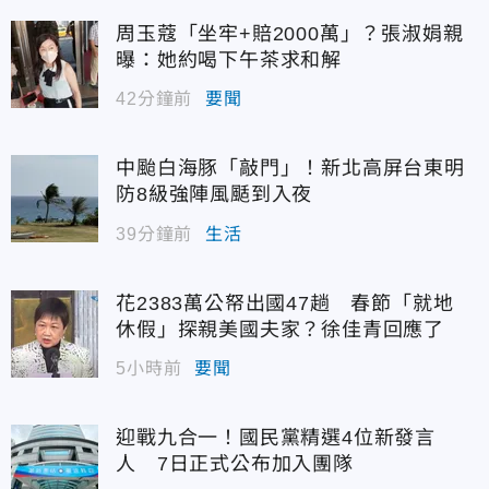
周玉蔻「坐牢+賠2000萬」？張淑娟親
曝：她約喝下午茶求和解
42分鐘前
要聞
中颱白海豚「敲門」！新北高屏台東明
防8級強陣風颳到入夜
39分鐘前
生活
花2383萬公帑出國47趟 春節「就地
休假」探親美國夫家？徐佳青回應了
5小時前
要聞
迎戰九合一！國民黨精選4位新發言
人 7日正式公布加入團隊