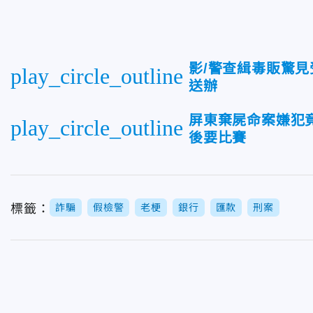
影/警查緝毒販驚
play_circle_outline
送辦
屏東棄屍命案嫌犯
play_circle_outline
後要比賽
標籤：
詐騙
假檢警
老梗
銀行
匯款
刑案