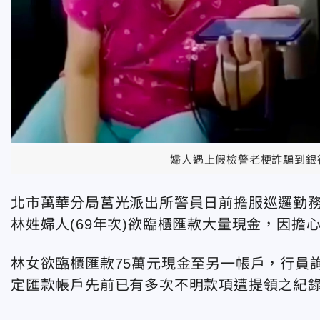
婦人遇上假檢警老梗詐騙到銀
北市萬華分局莒光派出所警員日前擔服巡邏勤
林姓婦人(69年次)欲臨櫃匯款大量現金，因擔
林女欲臨櫃匯款75萬元現金至另一帳戶，行員
定匯款帳戶先前已有多次不明款項遭提領之紀