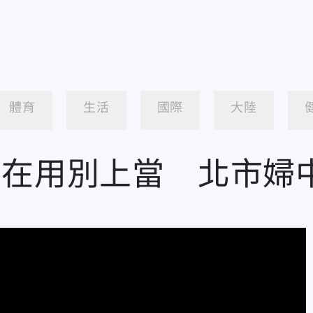
體育
生活
國際
大陸
還在用別上當 北市婦