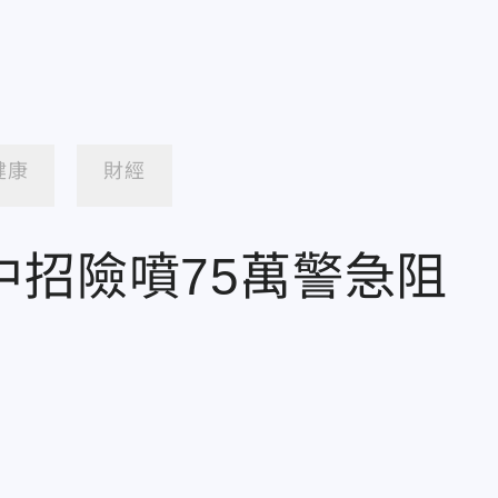
健康
財經
中招險噴75萬警急阻