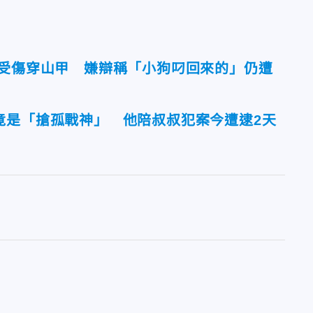
見受傷穿山甲 嫌辯稱「小狗叼回來的」仍遭
竟是「搶孤戰神」 他陪叔叔犯案今遭逮2天