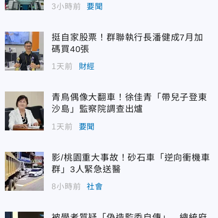
3小時前
要聞
挺自家股票！群聯執行長潘健成7月加
碼買40張
1天前
財經
青鳥偶像大翻車！徐佳青「帶兒子登東
沙島」監察院調查出爐
1天前
要聞
影/桃園重大事故！砂石車「逆向衝機車
群」3人緊急送醫
8小時前
社會
被學者質疑「偽造監委自傳」 總統府