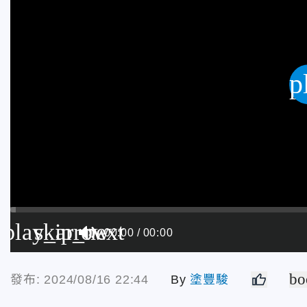
p
play_arrow
skip_next
00:00
00:00
bo
發布: 2024/08/16 22:44
By
塗豐駿