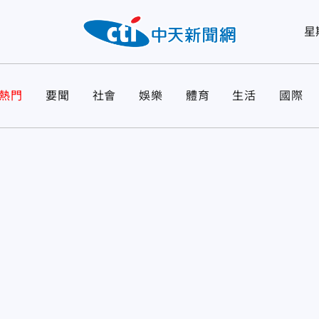
星
熱門
要聞
社會
娛樂
體育
生活
國際