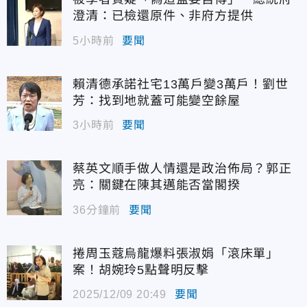
澄清：已檢還原件、非府方提供
5小時前
要聞
賴清德承諾社宅13萬戶變3萬戶！劉世
芳：找到地就蓋可能變空餘屋
3小時前
要聞
蔡英文順手做人情還是政治佈局？郭正
亮：關鍵在陳其邁能否當閣揆
36分鐘前
要聞
捲周玉蔻烏龍爆料張淑娟「滾床單」
案！胡婉玲5點聲明反擊
2025/12/09 20:49
要聞