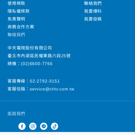
使用條款
聯絡我們
隱私權條款
我要爆料
免責聲明
我要投稿
商務合作方案
聯絡我們
中天電視股份有限公司
臺北市內湖區民權東路六段25號
總機：
(02)6600-7766
客服專線：
02-2792-3151
客服信箱：
service@ctitv.com.tw
追蹤我們