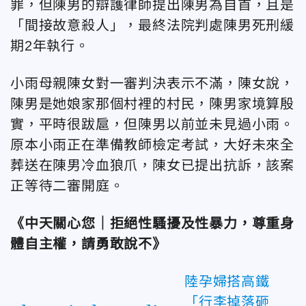
罪，但陳男的辯護律師提出陳男為自首，且是
「間接故意殺人」，最終法院判處陳男死刑緩
期2年執行。
小雨母親陳女對一審判決表示不滿，陳女說，
陳男是她娘家那個村裡的村民，陳男家境算殷
實，平時很跋扈，但陳男以前並未見過小雨。
原本小雨正在準備教師檢定考試，大好未來全
葬送在陳男冷血狼爪，陳女已提出抗訴，該案
正等待二審開庭。
《中天關心您｜拒絕性騷擾及性暴力，尊重身
體自主權，請勇敢說不》
陸孕婦搭高鐵
「行李掉落砸