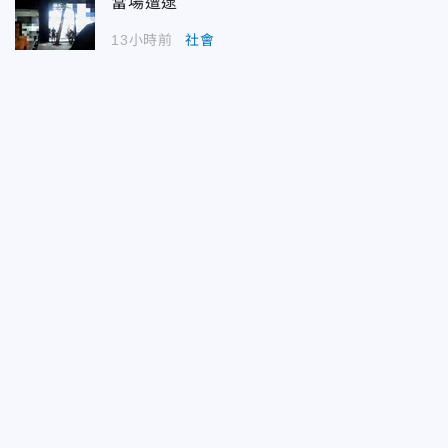
當場遭逮
13小時前
社會