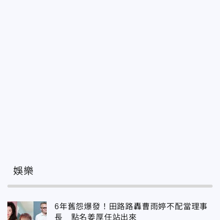
娛樂
6年舊怨爆發！田路路轟曹雨婷不配當理事
長 點名姜厚任站出來