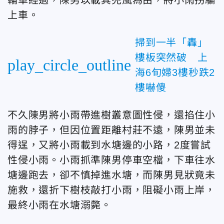
上車。
掃到一半「轟」
樓板突然破 上
play_circle_outline
海6旬婦3樓秒跌2
樓嚇傻
不久陳男將小雨帶進樹叢意圖性侵，還掐住小
雨的脖子，但因位置距離村莊不遠，陳男並未
得逞，又將小雨載到水塘邊的小路，2度嘗試
性侵小雨。小雨抓準陳男停車空檔，下車往水
塘邊跑去，卻不慎掉進水塘，而陳男見狀竟未
施救，還折下樹枝敲打小雨，阻礙小雨上岸，
最終小雨在水塘溺斃。