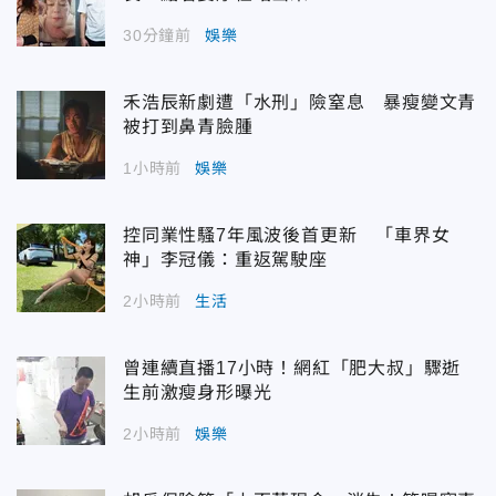
30分鐘前
娛樂
禾浩辰新劇遭「水刑」險窒息 暴瘦變文青
被打到鼻青臉腫
1小時前
娛樂
控同業性騷7年風波後首更新 「車界女
神」李冠儀：重返駕駛座
2小時前
生活
曾連續直播17小時！網紅「肥大叔」驟逝
生前激瘦身形曝光
2小時前
娛樂