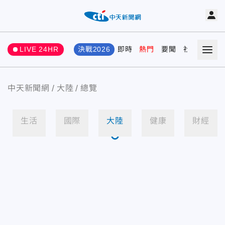
LIVE 24HR
決戰2026
即時
熱門
要聞
社會
娛樂
中天新聞網
大陸
總覽
生活
國際
大陸
健康
財經