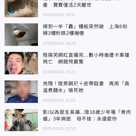
產 寶寶僅活2天離世
2025/02/19 19:11
掃到一半「轟」樓板突然破 上海6旬
婦3樓秒跌2樓嚇傻
2025/02/19 16:22
陸搞笑網紅直播完…數小時後遭卡車撞
飛亡 網錯愕震驚
2025/02/19 13:21
兇殘！陸男鋼尺＋皮帶毆妻 再用「高
溫煮麵水」嗆死她
2025/02/19 11:33
影/以為是生長痛...陸18歲少年罹「骨肉
瘤」3年病逝 母不捨：永遠愛你
2025/02/18 22:53