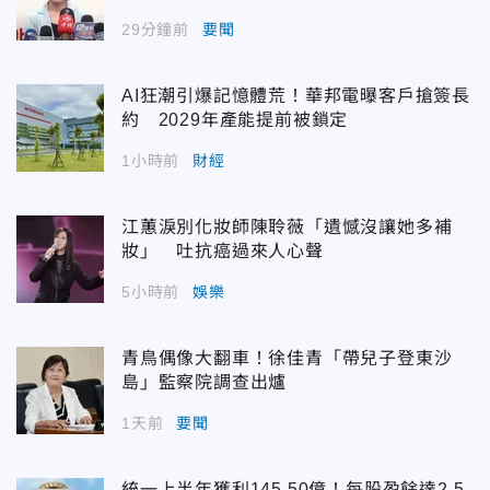
29分鐘前
要聞
AI狂潮引爆記憶體荒！華邦電曝客戶搶簽長
約 2029年產能提前被鎖定
1小時前
財經
江蕙淚別化妝師陳聆薇「遺憾沒讓她多補
妝」 吐抗癌過來人心聲
5小時前
娛樂
青鳥偶像大翻車！徐佳青「帶兒子登東沙
島」監察院調查出爐
1天前
要聞
統一上半年獲利145.50億！每股盈餘達2.5