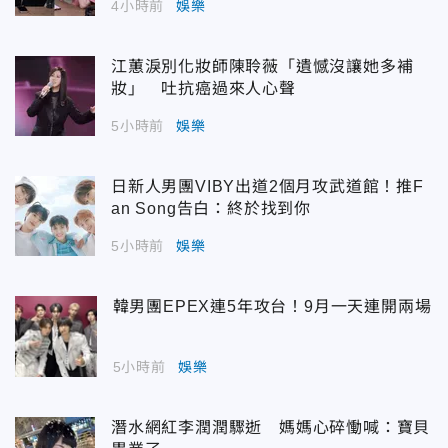
4小時前
娛樂
江蕙淚別化妝師陳聆薇「遺憾沒讓她多補
妝」 吐抗癌過來人心聲
5小時前
娛樂
日新人男團VIBY出道2個月攻武道館！推F
an Song告白：終於找到你
5小時前
娛樂
韓男團EPEX連5年攻台！9月一天連開兩場
5小時前
娛樂
潛水網紅李潤潤驟逝 媽媽心碎慟喊：寶貝