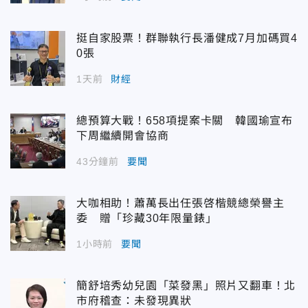
挺自家股票！群聯執行長潘健成7月加碼買4
0張
1天前
財經
總預算大戰！658項提案卡關 韓國瑜宣布
下周繼續開會協商
43分鐘前
要聞
大咖相助！蕭萬長出任張啓楷競總榮譽主
委 贈「珍藏30年限量錶」
1小時前
要聞
簡舒培秀幼兒園「菜發黑」照片又翻車！北
市府稽查：未發現異狀