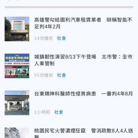
高雄警勾結圖利汽車租賃業者 辯稱智能不
足判4年2月
14分鐘前
社會
城鎮韌性演習8/13下午登場 北市警：全市
人車管制
55分鐘前
社會
台東精神科醫師性侵男病患 一審判4年8月
1小時前
社會
桃園民宅火警濃煙狂竄 警消疏散8人4人送
醫