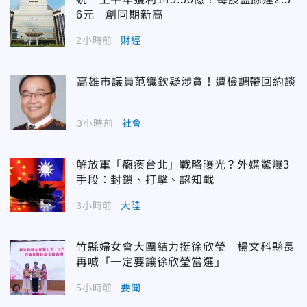
6元 創同期新高
2小時前
財經
高雄市議員范織欽疑涉貪！遭檢調帶回約談
3小時前
社會
解放軍「癱瘓台北」戰略曝光？外媒驚爆3
手段：封鎖、打擊、認知戰
3小時前
大陸
竹縣婦女會大團結力挺徐欣瑩 楊文科縣長
再喊「一定要讓徐欣瑩當選」
5小時前
要聞