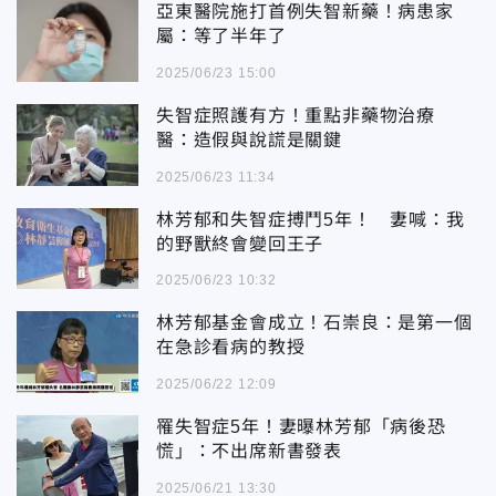
亞東醫院施打首例失智新藥！病患家
屬：等了半年了
2025/06/23 15:00
失智症照護有方！重點非藥物治療
醫：造假與說謊是關鍵
2025/06/23 11:34
林芳郁和失智症搏鬥5年！ 妻喊：我
的野獸終會變回王子
2025/06/23 10:32
林芳郁基金會成立！石崇良：是第一個
在急診看病的教授
2025/06/22 12:09
罹失智症5年！妻曝林芳郁「病後恐
慌」：不出席新書發表
2025/06/21 13:30