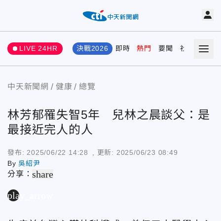
LIVE 24HR
決戰2026
即時
熱門
要聞
社會
娛樂
中天新聞網
健康
總覽
林芳郁罹失智5年 兒林之晨談父：是
最接近完人的人
發布:
2025/06/22 14:28
, 更新:
2025/06/23 08:49
By
吳紹尹
share
分享：
play_arrow