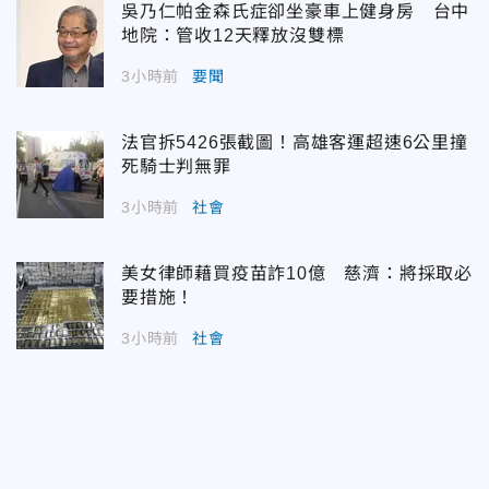
吳乃仁帕金森氏症卻坐豪車上健身房 台中
地院：管收12天釋放沒雙標
3小時前
要聞
法官拆5426張截圖！高雄客運超速6公里撞
死騎士判無罪
3小時前
社會
美女律師藉買疫苗詐10億 慈濟：將採取必
要措施！
3小時前
社會