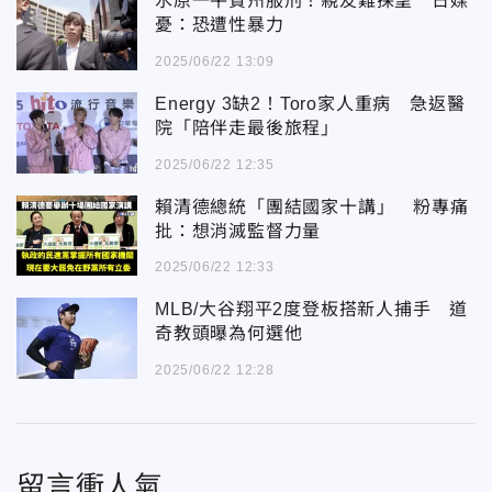
水原一平賓州服刑！親友難探望 日媒
憂：恐遭性暴力
2025/06/22 13:09
Energy 3缺2！Toro家人重病 急返醫
院「陪伴走最後旅程」
2025/06/22 12:35
賴清德總統「團結國家十講」 粉專痛
批：想消滅監督力量
2025/06/22 12:33
MLB/大谷翔平2度登板搭新人捕手 道
奇教頭曝為何選他
2025/06/22 12:28
留言衝人氣