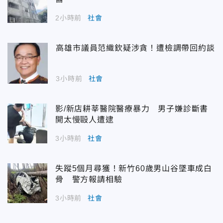
2小時前
社會
高雄市議員范織欽疑涉貪！遭檢調帶回約談
3小時前
社會
影/新店耕莘醫院醫療暴力 男子嫌診斷書
開太慢毆人遭逮
3小時前
社會
失蹤5個月尋獲！新竹60歲男山谷墜車成白
骨 警方報請相驗
3小時前
社會