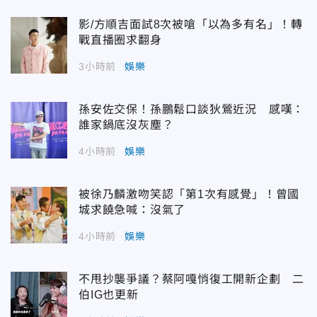
影/方順吉面試8次被嗆「以為多有名」！轉
戰直播圈求翻身
3小時前
娛樂
孫安佐交保！孫鵬鬆口談狄鶯近況 感嘆：
誰家鍋底沒灰塵？
4小時前
娛樂
被徐乃麟激吻笑認「第1次有感覺」！曾國
城求饒急喊：沒氣了
4小時前
娛樂
不甩抄襲爭議？蔡阿嘎悄復工開新企劃 二
伯IG也更新