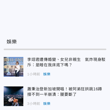
娛樂
李翊君遭傳婚變、女兒非親生 氣炸現身駁
斥：是睡在我床底下嗎？
1小時前
娛樂
蕭秉治登新加坡開唱！被阿弟狂拱跳16蹲
撐不到一半崩潰：腿要斷了
3小時前
娛樂