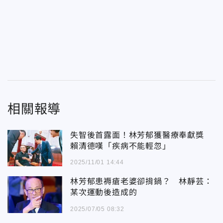
相關報導
失智後首露面！林芳郁獲醫療奉獻獎
賴清德嘆「疾病不能輕忽」
2025/11/01 14:44
林芳郁患褥瘡老婆卻揹鍋？ 林靜芸：
某次運動後造成的
2025/07/05 08:32