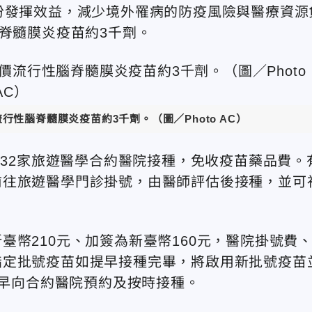
份發揮效益，減少境外罹病的防疫風險與醫療資源
腦脊髓膜炎疫苗約3千劑。
流行性腦脊髓膜炎疫苗約3千劑。
（圖／Photo AC）
內32家旅遊醫學合約醫院接種，免收疫苗藥品費。
前往旅遊醫學門診掛號，由醫師評估後接種，並可
幣210元、加簽為新臺幣160元，醫院掛號費
指定批號疫苗如提早接種完畢，將啟用新批號疫苗
及早向合約醫院預約及按時接種。