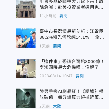
川普多晶矽關稅大刀砍下來！政
院急喊：赴美投資業者適用免稅
配額
11小時前
要聞
臺中市長選情最新剖析：江啟臣
38.2%領先何欣純14.1% 全世
代支持度全面居首
1天前
要聞
「這件事」恐讓台灣賠8000億！
李鴻源曝最大危機嘆：沒解了
2023/08/14 10:47
要聞
陸男手搓AI劇暴紅！《歸墟》播
放破億 每分鐘算力燒掉近萬台
幣
2天前
大陸