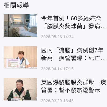
相關報導
今年首例！60多歲婦染
「腦膜炎雙球菌」發病1
天死亡
2026/05/26 14:34
國內「流腦」病例創7年
新高 疾管署曝：死亡率
可高達40％
2026/04/14 17:15
英國爆發腦膜炎群聚 疾
管署：暫不發旅遊警示
2026/03/20 13:46