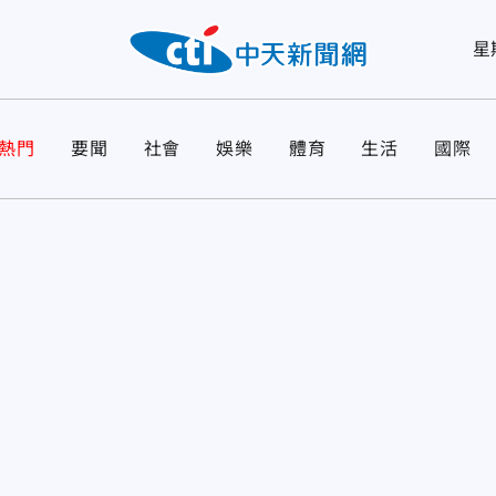
星
熱門
要聞
社會
娛樂
體育
生活
國際