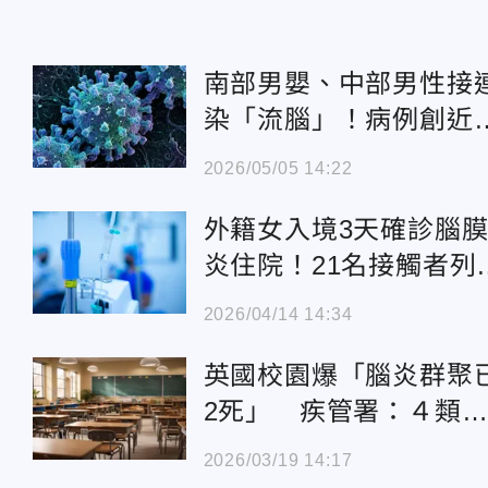
南部男嬰、中部男性接
染「流腦」！病例創近
同期新高
2026/05/05 14:22
外籍女入境3天確診腦
炎住院！21名接觸者列
追蹤
2026/04/14 14:34
英國校園爆「腦炎群聚
2死」 疾管署：４類
是高風險族群
2026/03/19 14:17