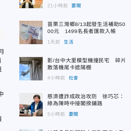
度曝光
21小時前
要聞
苗栗三灣鄉8/13起發生活補助50
00元 1499名長者匯款入帳
1天前
生活
月
而
影/台中大里模型機撞民宅 碎片
散落機尾卡遮陽棚
斑
4小時前
社會
中
慈濟遭詐成政治攻防 徐巧芯：
綠為陳時中接閣揆鋪路
5小時前
要聞
護