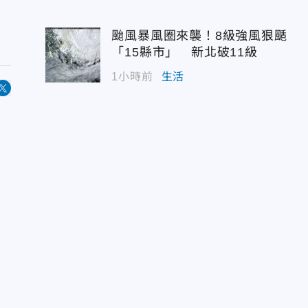
颱風暴風圈來襲！8級強風狠颳
「15縣市」 新北破11級
1小時前
生活