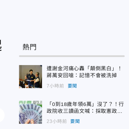
起
熱門
遭謝金河痛心轟「顛倒黑白」！
蔣萬安回嗆：記憶不會被洗掉
7小時前
要聞
「0到18歲年領6萬」沒了？！行
政院收三讀函文喊：採取憲政作
為
23小時前
要聞