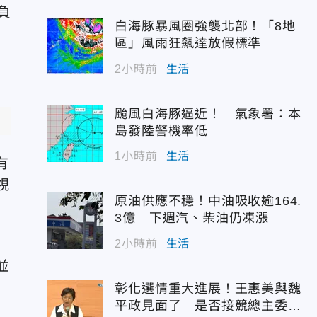
負
白海豚暴風圈強襲北部！「8地
區」風雨狂飆達放假標準
2小時前
生活
颱風白海豚逼近！ 氣象署：本
島發陸警機率低
1小時前
生活
有
視
原油供應不穩！中油吸收逾164.
3億 下週汽、柴油仍凍漲
、
2小時前
生活
並
彰化選情重大進展！王惠美與魏
平政見面了 是否接競總主委態