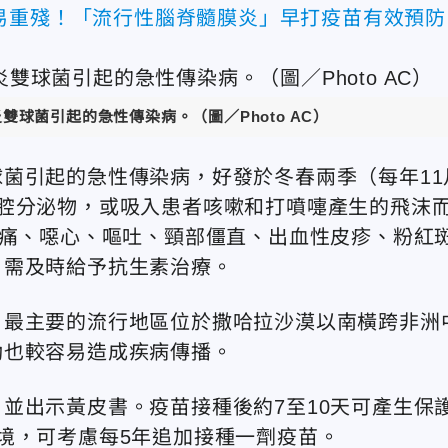
易重殘！「流行性腦脊髓膜炎」早打疫苗有效預防
球菌引起的急性傳染病。（圖／Photo AC）
菌引起的急性傳染病，好發於冬春兩季（每年11
腔分泌物，或吸入患者咳嗽和打噴嚏產生的飛沫
頭痛、噁心、嘔吐、頸部僵直、出血性皮疹、粉紅
，需及時給予抗生素治療。
，最主要的流行地區位於撒哈拉沙漠以南橫跨非洲
動也較容易造成疾病傳播。
並出示黃皮書。疫苗接種後約7至10天可產生保
境，可考慮每5年追加接種一劑疫苗。