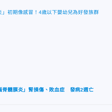
炎」初期像感冒！4歲以下嬰幼兒為好發族群
腦脊髓膜炎」腎損傷、敗血症 發病2週亡