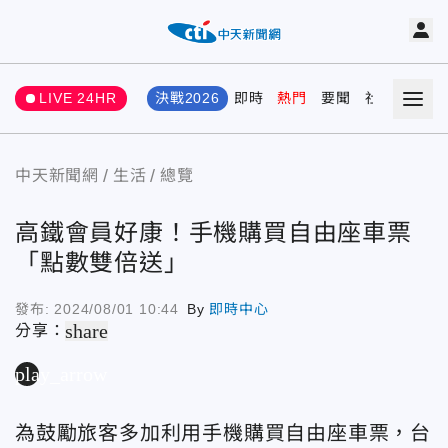
LIVE 24HR
決戰2026
即時
熱門
要聞
社會
娛樂
中天新聞網
生活
總覽
高鐵會員好康！手機購買自由座車票
「點數雙倍送」
發布:
2024/08/01 10:44
By
即時中心
share
分享：
play_arrow
為鼓勵旅客多加利用手機購買自由座車票，台