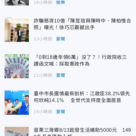
15小時前
娛樂
詐騙慈濟10億「陳昱瑄與陳時中、陳柏惟合
照」曝光！徐巧芯震撼出手
13小時前
要聞
「0到18歲年領6萬」沒了？！行政院收三
讀函文喊：採取憲政作為
11小時前
要聞
臺中市長選情最新剖析：江啟臣38.2%領先
何欣純14.1% 全世代支持度全面居首
15小時前
要聞
苗栗三灣鄉8/13起發生活補助5000元 149