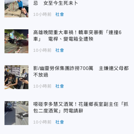
忌 女至今生死未卜
10小時前
社會
高雄晚間重大車禍！轎車突暴衝「連撞6
車」 電桿、變電箱全遭殃
10小時前
社會
影/幽靈勞保集團詐撈700萬 主嫌連父母都
不放過
10小時前
社會
噁碰李多慧又酒駕！花蓮鄉長室副主任「抓
包二度酒駕」閃電請辭
10小時前
社會