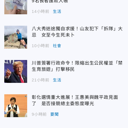
9名長者匯款入帳
14小時前
生活
八大秀迷途獨自求援！山友犯下「拆隊」大
忌 女至今生死未卜
10小時前
社會
川普簽署行政命令！限縮出生公民權並「禁
生育旅遊」打擊移民
21小時前
生活
彰化選情重大進展！王惠美與魏平政見面
了 是否接競總主委態度曝光
9小時前
要聞