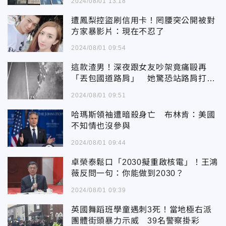
2024/08/01 13:18
遭鳳梨控盜刷信用卡！罔腰突公開被對
方家暴影片：現在不忍了
2024/08/01 09:54
這款渣男！深夜跟女友吵架竟痛毆再
「丟包國道路肩」 她驚恐站路肩打11
0
2024/08/01 09:51
哈瑪斯領袖遭暗殺身亡 布林肯：美國
不知情也沒參與
2024/08/01 09:44
卓榮泰鬆口「2030擬重啟核電」！王鴻
薇反問一句：你能做到2030？
2024/08/01 09:39
英國舞蹈班學童遇刺3死！當地極右派
團體街頭暴力示威 39名警察掛彩