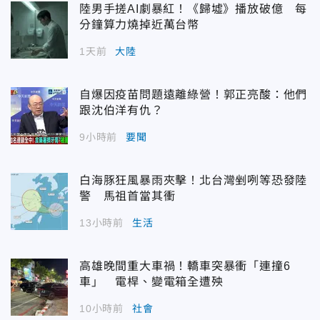
陸男手搓AI劇暴紅！《歸墟》播放破億 每
分鐘算力燒掉近萬台幣
1天前
大陸
自爆因疫苗問題遠離綠營！郭正亮酸：他們
跟沈伯洋有仇？
9小時前
要聞
白海豚狂風暴雨夾擊！北台灣剉咧等恐發陸
警 馬祖首當其衝
13小時前
生活
高雄晚間重大車禍！轎車突暴衝「連撞6
車」 電桿、變電箱全遭殃
10小時前
社會