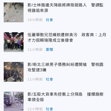
影/士林路邊天降麻將牌險砸路人 警調監
視器追來源
10小時前
社會
伍麗華胞兄范織欽遭辦貪污 政客爽：上月
才力挺賴瑞隆成立後援會
11小時前
要聞
影/新北三峽男子債務糾紛遭開槍 警桃園
攻堅逮3嫌
11小時前
社會
影/五股大貨車失控衝上分隔島 撞爛路樹
車頭全毀
12小時前
社會