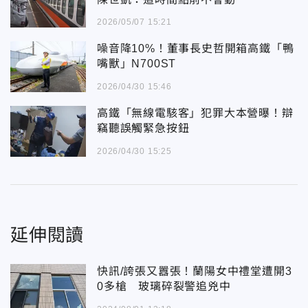
2026/05/07 15:21
噪音降10%！董事長史哲開箱高鐵「鴨
嘴獸」N700ST
2026/04/30 15:46
高鐵「無線電駭客」犯罪大本營曝！辯
竊聽誤觸緊急按鈕
2026/04/30 15:25
延伸閱讀
快訊/誇張又囂張！蘭陽女中禮堂遭開3
0多槍 玻璃碎裂警追兇中