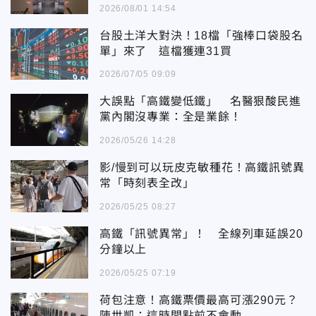
2026/08/01 14:54
台股土洋大對決！18檔「強棒口袋股名
單」來了 這檔獲連31買
2026/07/05 09:09
大誤點「高鐵變低鐵」 名醫狠酸民進
黨內閣沒專業：全是業餘！
2026/05/26 14:28
影/慢到可以玩皮克敏種花！高鐵訊號異
常「時刻表全改」
2026/05/25 08:27
高鐵「訊號異常」！ 全線列車延誤20
分鐘以上
2026/05/25 07:19
荷包注意！高鐵票價最高可漲290元？
陳世凱：這時間點前不會動