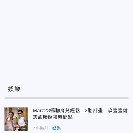
娛樂
Marz23暢聊育兒經鬆口2胎計畫 玖壹壹健
志甜曝婚禮時間點
7小時前
娛樂