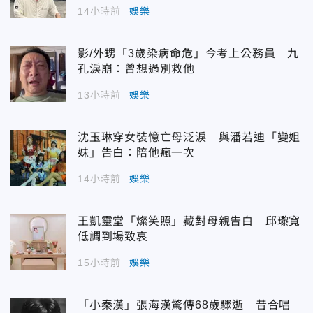
14小時前
娛樂
影/外甥「3歲染病命危」今考上公務員 九
孔淚崩：曾想過別救他
13小時前
娛樂
沈玉琳穿女裝憶亡母泛淚 與潘若迪「變姐
妹」告白：陪他瘋一次
14小時前
娛樂
王凱靈堂「燦笑照」藏對母親告白 邱瓈寬
低調到場致哀
15小時前
娛樂
「小秦漢」張海漢驚傳68歲驟逝 昔合唱