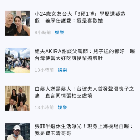
小24歲女友台大「3碩1博」學歷遭疑造
假 姜厚任護愛：還是喜歡她
8小時前
娛樂
姐夫AKIRA甜談父親節：兒子送的都好 曝
台灣便當太好吃讓後輩搞壞肚
13小時前
娛樂
白髮人送黑髮人！台玻夫人首發聲曝喪子之
痛 直言同情張柏芝處境
13小時前
娛樂
張菲半退休生活曝光！現身上海機場自曝：
我是費玉清哥哥