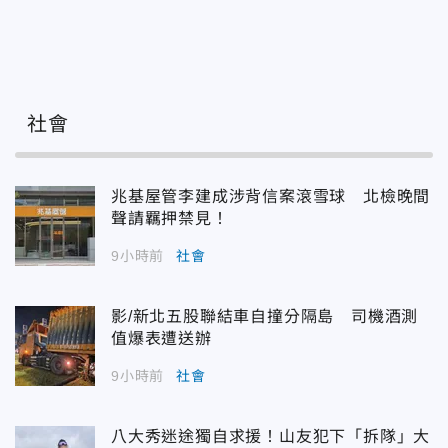
社會
兆基屋管李建成涉背信案滾雪球 北檢晚間
聲請羈押禁見！
9小時前
社會
影/新北五股聯結車自撞分隔島 司機酒測
值爆表遭送辦
9小時前
社會
八大秀迷途獨自求援！山友犯下「拆隊」大