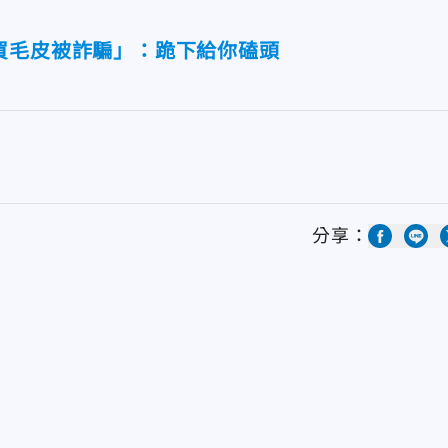
買毛皮被詐騙」：跪下給你磕頭
分享：