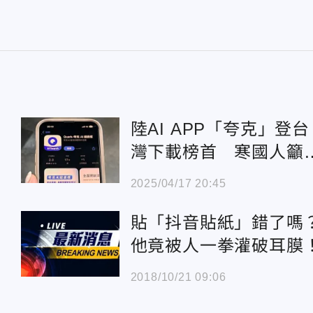
陸AI APP「夸克」登台
灣下載榜首 寒國人籲
花百億不如聽民意
2025/04/17 20:45
貼「抖音貼紙」錯了嗎
他竟被人一拳灌破耳膜
2018/10/21 09:06