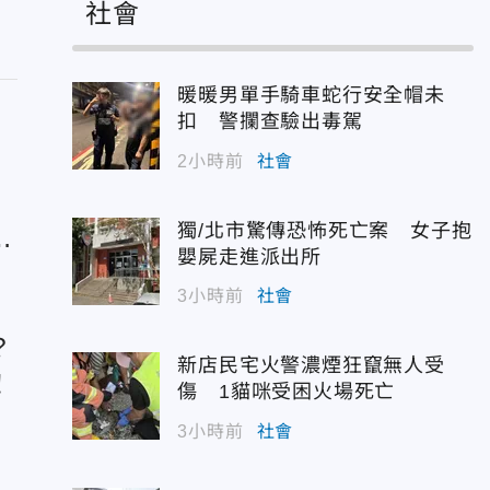
社會
暖暖男單手騎車蛇行安全帽未
扣 警攔查驗出毒駕
2小時前
社會
獨/北市驚傳恐怖死亡案 女子抱
：
嬰屍走進派出所
3小時前
社會
？
新店民宅火警濃煙狂竄無人受
！
傷 1貓咪受困火場死亡
3小時前
社會