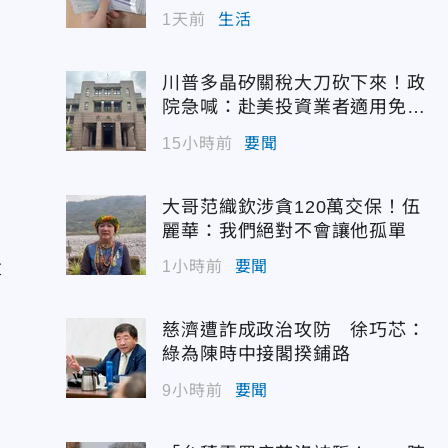
1天前
生活
川普多晶矽關稅大刀砍下來！政
院急喊：赴美投資業者適用免稅
配額
15小時前
要聞
大哥范織欽涉貪120萬交保！伍
麗華：我們絕對不會讓他孤單
量
1小時前
要聞
後
，
慈濟遭詐成政治攻防 徐巧芯：
綠為陳時中接閣揆鋪路
9小時前
要聞