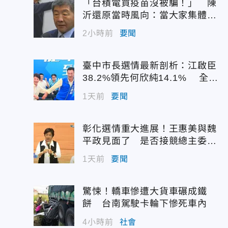
「台積電買疫苗沒被騙！」 陳
沂還原當時風向：當大家集體失
憶？
2小時前
要聞
臺中市長選情最新剖析：江啟臣
38.2%領先何欣純14.1% 全世
代支持度全面居首
1天前
要聞
彰化選情重大進展！王惠美與魏
平政見面了 是否接競總主委態
度曝光
1天前
要聞
驚悚！轎車慘遭大貨車碾成鐵
餅 台南駕駛卡輪下慘死車內
4小時前
社會