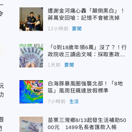
一
遭謝金河痛心轟「顛倒黑白」！
令
蔣萬安回嗆：記憶不會被洗掉
12小時前
要聞
「0到18歲年領6萬」沒了？！行
政院收三讀函文喊：採取憲政作
為
1天前
要聞
）
白海豚暴風圈強襲北部！「8地
玩
區」風雨狂飆達放假標準
功
7小時前
生活
跟
苗栗三灣鄉8/13起發生活補助50
00元 1499名長者匯款入帳
門