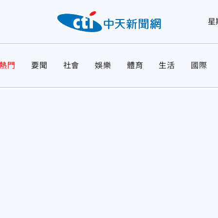
星
熱門
要聞
社會
娛樂
體育
生活
國際