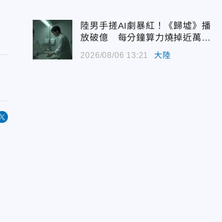
陸男手搓AI劇暴紅！《歸墟》播
放破億 每分鐘算力燒掉近萬台
幣
2026/08/06 13:21
大陸