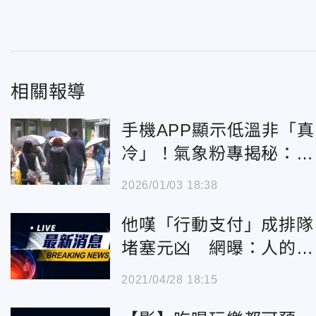
相關報導
手機APP顯示低溫非「真
冷」！氣象粉專揭秘：只
是模擬數據
2026/01/03 18:38
他嘆「行動支付」成排隊
堵塞元凶 網曝：人的問
題，提1方法更便捷
2021/04/28 18:15