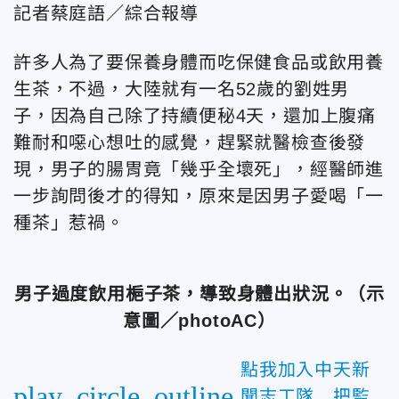
記者蔡庭語／綜合報導
許多人為了要保養身體而吃保健食品或飲用養
生茶，不過，大陸就有一名52歲的劉姓男
子，因為自己除了持續便秘4天，還加上腹痛
難耐和噁心想吐的感覺，趕緊就醫檢查後發
現，男子的腸胃竟「幾乎全壞死」，經醫師進
一步詢問後才的得知，原來是因男子愛喝「一
種茶」惹禍。
男子過度飲用梔子茶，導致身體出狀況。（示
意圖／photoAC）
點我加入中天新
play_circle_outline
聞志工隊 把監