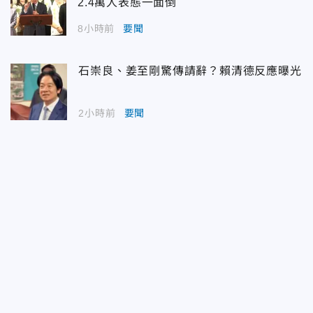
2.4萬人表態一面倒
8小時前
要聞
石崇良、姜至剛驚傳請辭？賴清德反應曝光
2小時前
要聞