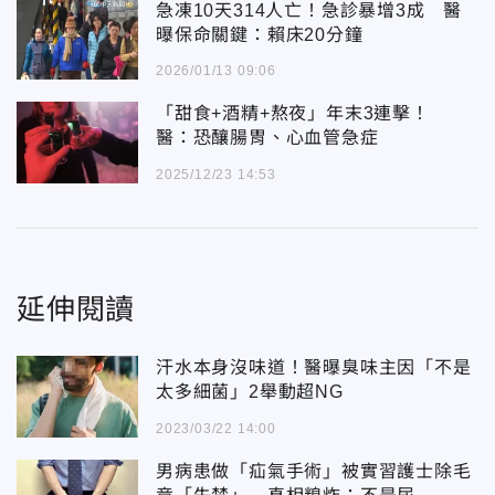
急凍10天314人亡！急診暴增3成 醫
曝保命關鍵：賴床20分鐘
2026/01/13 09:06
「甜食+酒精+熬夜」年末3連擊！
醫：恐釀腸胃、心血管急症
2025/12/23 14:53
延伸閱讀
汗水本身沒味道！醫曝臭味主因「不是
太多細菌」2舉動超NG
2023/03/22 14:00
男病患做「疝氣手術」被實習護士除毛