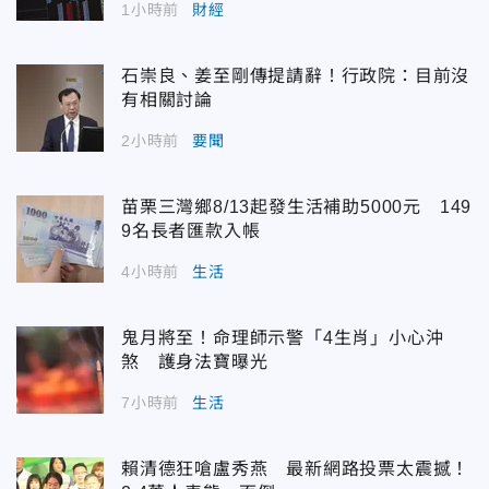
1小時前
財經
石崇良、姜至剛傳提請辭！行政院：目前沒
有相關討論
2小時前
要聞
苗栗三灣鄉8/13起發生活補助5000元 149
9名長者匯款入帳
4小時前
生活
鬼月將至！命理師示警「4生肖」小心沖
煞 護身法寶曝光
7小時前
生活
賴清德狂嗆盧秀燕 最新網路投票太震撼！