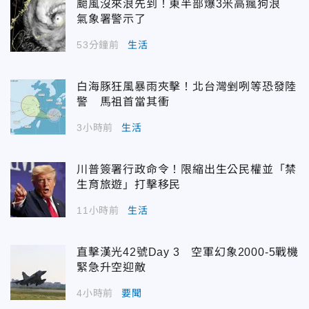
颱風沒來浪先到！東半部爆3米高瘋狗浪
氣象署警示了
53分鐘前
生活
白海豚狂風暴雨夾擊！北台灣剉咧等恐發陸
警 馬祖首當其衝
3小時前
生活
川普簽署行政命令！限縮出生公民權並「禁
生育旅遊」打擊移民
11小時前
生活
直擊漢光42號Day 3 空軍幻象2000-5戰機
緊急升空迎敵
4小時前
要聞