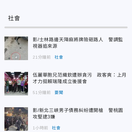
社會
影/士林路邊天降麻將牌險砸路人 警調監
視器追來源
21分鐘前
社會
伍麗華胞兄范織欽遭辦貪污 政客爽：上月
才力挺賴瑞隆成立後援會
51分鐘前
要聞
影/新北三峽男子債務糾紛遭開槍 警桃園
攻堅逮3嫌
1小時前
社會