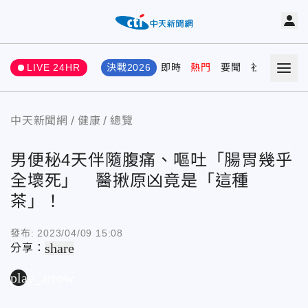
LIVE 24HR
決戰2026
即時
熱門
要聞
社會
娛樂
中天新聞網
健康
總覽
男便秘4天伴隨腹痛、嘔吐「腸胃幾乎
全壞死」 醫揪原凶竟是「這種
茶」！
發布:
2023/04/09 15:08
share
分享：
play_arrow