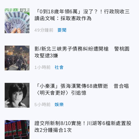
「0到18歲年領6萬」沒了？！行政院收三
讀函文喊：採取憲政作為
49分鐘前
要聞
影/新北三峽男子債務糾紛遭開槍 警桃園
攻堅逮3嫌
1小時前
社會
「小秦漢」張海漢驚傳68歲驟逝 昔合唱
〈明天會更好〉引追憶
5小時前
娛樂
證交所新制8/10實施！川湖等6檔新處置股
改2分鍾撮合1次