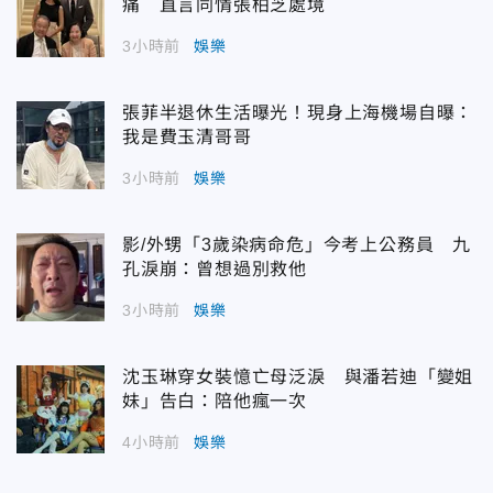
痛 直言同情張柏芝處境
3小時前
娛樂
張菲半退休生活曝光！現身上海機場自曝：
我是費玉清哥哥
3小時前
娛樂
影/外甥「3歲染病命危」今考上公務員 九
孔淚崩：曾想過別救他
3小時前
娛樂
沈玉琳穿女裝憶亡母泛淚 與潘若迪「變姐
妹」告白：陪他瘋一次
4小時前
娛樂