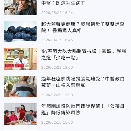
中醫：她這裡生病了
2026/05/22 16:24
超大藍莓更健康？沒想到母子雙雙進醫
院！ 醫揭驚人真相
2026/04/15 16:45
影/春節大吃大喝腸胃抗議！醫籲：護腸
之道「少吃一點」
2026/02/22 18:00
過年狂嗑佛跳牆胃脹氣難受？中醫教白
蘿蔔、山楂入菜解膩
2026/02/20 13:00
年節圍爐慎防幽門螺旋桿菌！「公筷母
匙」降低傳染風險
2026/02/16 15:00