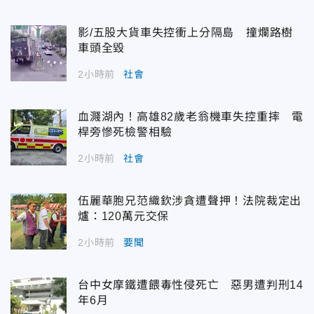
影/五股大貨車失控衝上分隔島 撞爛路樹
車頭全毀
2小時前
社會
血濺湖內！高雄82歲老翁機車失控重摔 電
桿旁慘死檢警相驗
2小時前
社會
伍麗華胞兄范織欽涉貪遭聲押！法院裁定出
爐：120萬元交保
2小時前
要聞
台中女摩鐵遭餵毒性侵死亡 惡男遭判刑14
年6月