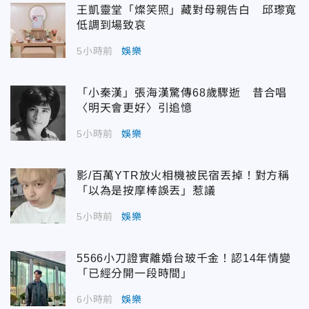
王凱靈堂「燦笑照」藏對母親告白 邱瓈寬
低調到場致哀
5小時前
娛樂
「小秦漢」張海漢驚傳68歲驟逝 昔合唱
〈明天會更好〉引追憶
5小時前
娛樂
影/百萬YTR放火相機被民宿丟掉！對方稱
「以為是按摩棒誤丟」惹議
5小時前
娛樂
5566小刀證實離婚台玻千金！認14年情變
「已經分開一段時間」
6小時前
娛樂