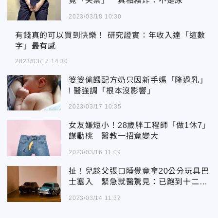
竟「失禁」 真相糗炸：不是尿
2023/03/18 10:30
有錢真的可以買到快樂！ 研究證實：年收入達「這數字」最有感
有錢真的可以買到快樂！ 研究證實：年收入達「這數
字」最有感
2023/03/17 14:30
婆婆偷餵配方奶只因新手媽「隆過乳」
! 醫強調「根本沒影響」
2023/03/17 10:35
女友嫌短小！28歲胖工程師「做1休7」
謀動桃 醫教一招竟變大
2023/03/16 11:09
扯！兒趁父張口睡覺竟拿20公分玩具巴
士塞入 緊急就醫驚見：已跑到十二指
腸！
2023/03/14 11:32