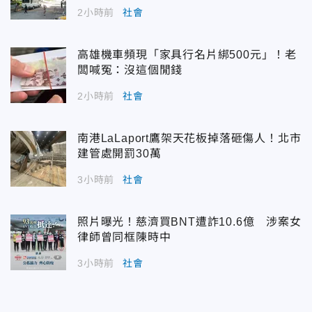
2小時前
社會
高雄機車頻現「家具行名片綁500元」！老
闆喊冤：沒這個閒錢
2小時前
社會
南港LaLaport鷹架天花板掉落砸傷人！北市
建管處開罰30萬
3小時前
社會
照片曝光！慈濟買BNT遭詐10.6億 涉案女
律師曾同框陳時中
3小時前
社會