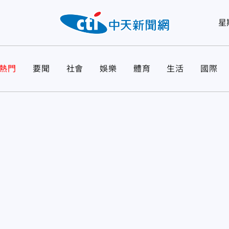
星
熱門
要聞
社會
娛樂
體育
生活
國際