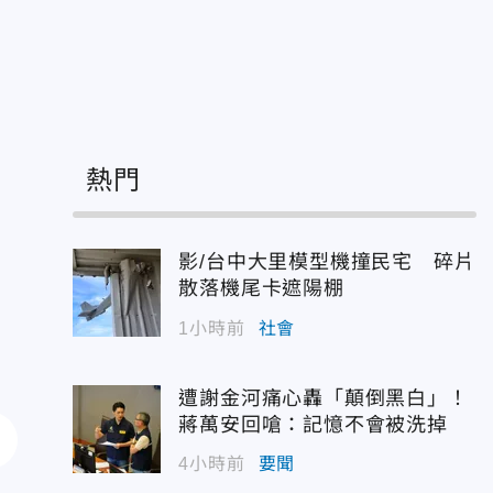
熱門
影/台中大里模型機撞民宅 碎片
散落機尾卡遮陽棚
1小時前
社會
遭謝金河痛心轟「顛倒黑白」！
蔣萬安回嗆：記憶不會被洗掉
4小時前
要聞