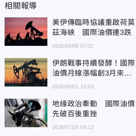
相關報導
美伊傳臨時協議重啟荷莫
茲海峽 國際油價連3跌
2026/08/06 07:31
伊朗戰事持續發酵！國際
油價月線漲幅創3月來最
大
2026/08/01 12:03
地緣政治牽動 國際油價
先破百後重挫
2026/07/28 09:12