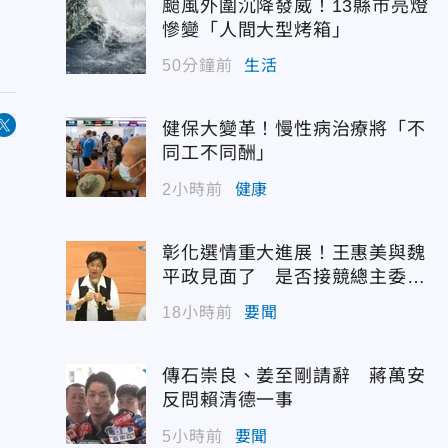
颱風外圍沉降發威！13縣市亮燈
慘變「人間大型烤箱」
50分鐘前
生活
健保大變革！慢性病治療將「不
同工不同酬」
2小時前
健康
彰化選情重大進展！王惠美與魏
平政見面了 是否接競總主委態
度曝光
18小時前
要聞
傳石崇良、姜至剛請辭 蔣萬安
反問賴清德一事
5小時前
要聞