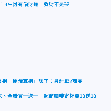
億！4生肖有偏財運 發財不是夢
員揭「崩潰真相」認了：最討厭2商品
、全聯買一送一 超商咖啡寄杯買10送10