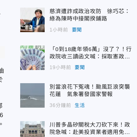
慈濟遭詐成政治攻防 徐巧芯：
公
綠為陳時中接閣揆鋪路
1小時前
要聞
「0到18歲年領6萬」沒了？！行
政院收三讀函文喊：採取憲政作
為
19小時前
要聞
油
於
別當浪花下冤魂！颱風巨浪突襲
花蓮 氣象署發國家警報
鄰
36分鐘前
生活
6
。
川普多晶矽關稅大刀砍下來！政
院急喊：赴美投資業者適用免稅