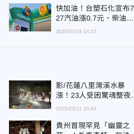
快加油！台塑石化宣布7
27汽油漲0.7元、柴油
0.5元
2026/07/26 14:22
影/花蓮八里灣溪水暴
漲！23人受困驚魂整
救援畫面曝
2025/05/11 10:45
貴州首現罕見「幽靈之