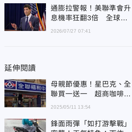
通膨拉警報！美聯準會升
息機率狂翻3倍 全球迎
「最難預測」超級央行周
2026/07/27 07:41
延伸閱讀
母親節優惠！星巴克、全
聯買一送一 超商咖啡寄
杯買10送10
2025/05/11 13:54
鋒面雨彈「如打游擊戰」