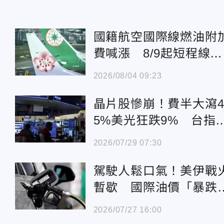
國籍航空國際線燃油附
費喊漲 8/9起短程線調
漲至969元
2026/08/04 09:23
晶片股慘崩！費半大瀉4
5%美光狂跌9% 台指
夜盤震盪收紅316點
2026/07/29 07:30
駕駛人鬆口氣！美伊戰
暫歇 國際油價「暴跌
6%」一週新低
2026/07/27 16:00