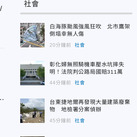
社會
/
漲
白海豚颱風強風狂吹 北市鷹架
倒塌幸無人傷
20分鐘前
社會
彰化婦無照騎機車壓水坑摔失
明！法院判公路局國賠311萬
44分鐘前
社會
夜
台東捷地爾再發現大量建築廢棄
物 地檢署分案偵辦
45分鐘前
社會