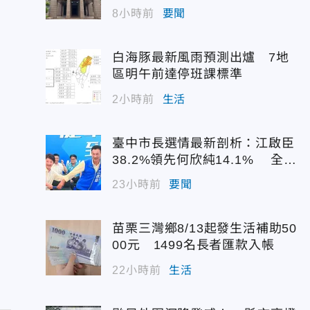
配額
8小時前
要聞
白海豚最新風雨預測出爐 7地
區明午前達停班課標準
2小時前
生活
臺中市長選情最新剖析：江啟臣
38.2%領先何欣純14.1% 全世
代支持度全面居首
23小時前
要聞
苗栗三灣鄉8/13起發生活補助50
00元 1499名長者匯款入帳
22小時前
生活