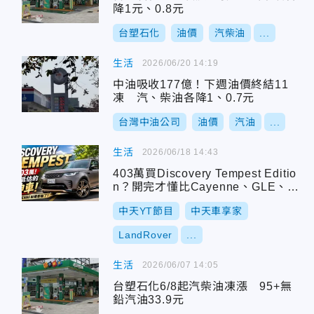
降1元、0.8元
台塑石化
油價
汽柴油
...
生活
2026/06/20 14:19
中油吸收177億！下週油價終結11
凍 汽、柴油各降1、0.7元
台灣中油公司
油價
汽油
...
生活
2026/06/18 14:43
403萬買Discovery Tempest Editio
n？開完才懂比Cayenne、GLE、X5
更特別
中天YT節目
中天車享家
LandRover
...
生活
2026/06/07 14:05
台塑石化6/8起汽柴油凍漲 95+無
鉛汽油33.9元