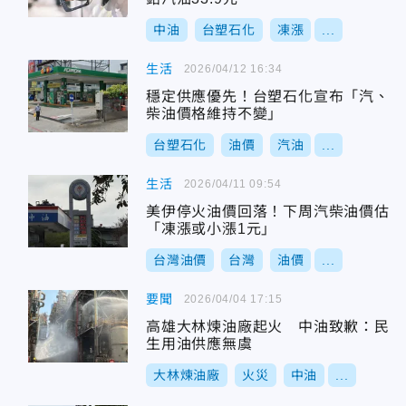
中油
台塑石化
凍漲
...
生活
2026/04/12 16:34
穩定供應優先！台塑石化宣布「汽、
柴油價格維持不變」
台塑石化
油價
汽油
...
生活
2026/04/11 09:54
美伊停火油價回落！下周汽柴油價估
「凍漲或小漲1元」
台灣油價
台灣
油價
...
要聞
2026/04/04 17:15
高雄大林煉油廠起火 中油致歉：民
生用油供應無虞
大林煉油廠
火災
中油
...