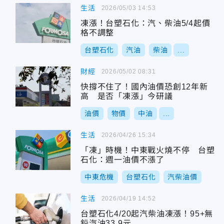
生活
2026/05/03 14:53
凍漲！台塑石化：汽、柴油5/4起價
格不調整
台塑石化
汽油
柴油
...
財經
2026/05/02 08:31
快撐不住了！國內油價恐創12年新
高 是否「凍漲」今研議
油價
物價
中油
...
生活
2026/04/26 15:34
「凍」時機！中東戰火燒不停 台塑
石化：週一油價不漲了
中東危機
台塑石化
汽柴油價
生活
2026/04/19 14:52
台塑石化4/20起汽柴油凍漲！95+無
鉛汽油33.9元