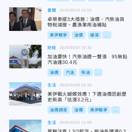
要聞
2026/03/10 10:02
卓榮泰提3大措施：油價、汽柴油貨
物稅減徵、農漁業用油補貼
美伊戰爭
油價
緩漲
...
財經
2026/03/07 20:30
加油要快！汽柴油週一雙漲 95無鉛
汽油達30.4元
油價
汽油
柴油
...
生活
2026/03/06 16:34
美伊戰火蝴蝶效應！下週油價恐創歷
史新高「估漲3.2元」
油價調漲
油價
美伊戰爭
...
生活
2026/03/01 12:06
駕駛注意！3/2起汽、柴油各調漲0.2