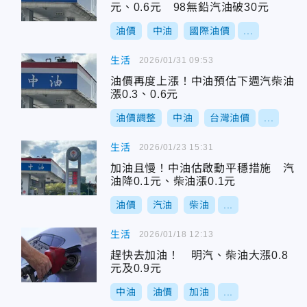
元、0.6元 98無鉛汽油破30元
油價
中油
國際油價
...
生活
2026/01/31 09:53
油價再度上漲！中油預估下週汽柴油
漲0.3、0.6元
油價調整
中油
台灣油價
...
生活
2026/01/23 15:31
加油且慢！中油估啟動平穩措施 汽
油降0.1元、柴油漲0.1元
油價
汽油
柴油
...
生活
2026/01/18 12:13
趕快去加油！ 明汽、柴油大漲0.8
元及0.9元
中油
油價
加油
...