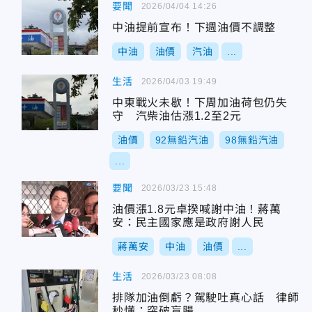
要聞
2026/04/04 14:26
中油提前宣布！下週油價不調整
中油
油價
汽油
...
生活
2026/04/03 19:49
中東戰火未歇！下周加油荷包仍失
守 汽柴油估漲1.2至2元
油價
92無鉛汽油
98無鉛汽油
...
要聞
2026/03/23 15:48
油價漲1.8元卓揆喊謝中油！蔣萬
安：民主國家應是政府謝人民
蔣萬安
中油
油價
...
生活
2026/03/23 08:08
排隊加油倒虧？駕駛吐真心話 律師
秒懂：突破盲腸