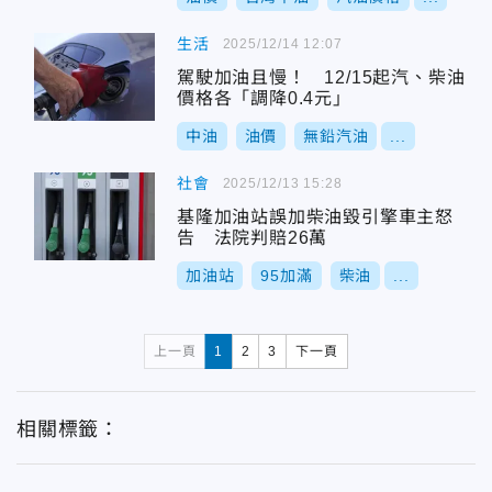
生活
2025/12/14 12:07
駕駛加油且慢！ 12/15起汽、柴油
價格各「調降0.4元」
中油
油價
無鉛汽油
...
社會
2025/12/13 15:28
基隆加油站誤加柴油毀引擎車主怒
告 法院判賠26萬
加油站
95加滿
柴油
...
上一頁
1
2
3
下一頁
相關標籤：