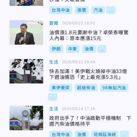
台灣中油
漲價
汽油
...
要聞
2026/03/22 18:01
油價漲1.8元要謝中油？卓榮泰曝驚
人內幕：原本應漲15元
伊朗
中東
油價
...
生活
2026/03/21 09:49
快去加滿！美伊戰火燒掉中油33億
下週油價恐「史上最兇漲5.3元」
美伊衝突
超級柴油
98無鉛汽油
...
生活
2026/03/14 17:16
政府出手了！中油啟動平穩機制 下
週汽柴油價格持平
台灣中油
油價
荷姆茲海峽
...