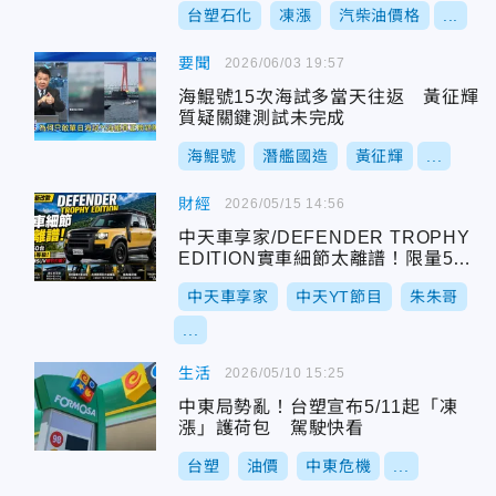
台塑石化
凍漲
汽柴油價格
...
要聞
2026/06/03 19:57
海鯤號15次海試多當天往返 黃征輝
質疑關鍵測試未完成
海鯤號
潛艦國造
黃征輝
...
財經
2026/05/15 14:56
中天車享家/DEFENDER TROPHY
EDITION實車細節太離譜！限量50
台根本收藏品等級 德系豪華SUV真
中天車享家
中天YT節目
朱朱哥
的被它打臉？
...
生活
2026/05/10 15:25
中東局勢亂！台塑宣布5/11起「凍
漲」護荷包 駕駛快看
台塑
油價
中東危機
...