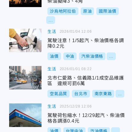
柴油擬降3、4角
沙烏地阿拉伯
原油
國際油價
...
生活
2026/01/04 12:06
駕駛注意！1/5起汽、柴油價格各調
降0.2元
油價
中油
汽柴油價格
...
生活
2026/01/01 08:22
北市仁愛路、信義路1/1成空品維護
區 違規可罰6萬
空氣品質
台北市
南京東路
...
生活
2025/12/28 12:06
駕駛荷包縮水！12/29起汽、柴油價
格各調漲0.4元
油價
台灣中油
汽油價格
...