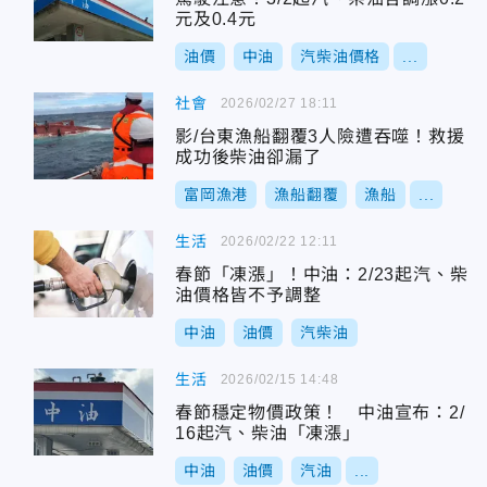
元及0.4元
油價
中油
汽柴油價格
...
社會
2026/02/27 18:11
影/台東漁船翻覆3人險遭吞噬！救援
成功後柴油卻漏了
富岡漁港
漁船翻覆
漁船
...
生活
2026/02/22 12:11
春節「凍漲」！中油：2/23起汽、柴
油價格皆不予調整
中油
油價
汽柴油
生活
2026/02/15 14:48
春節穩定物價政策！ 中油宣布：2/
16起汽、柴油「凍漲」
中油
油價
汽油
...