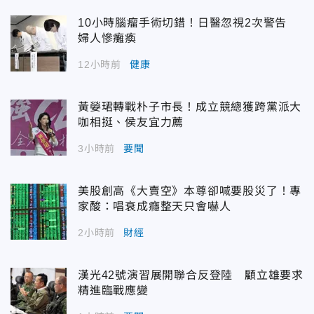
10小時腦瘤手術切錯！日醫忽視2次警告
婦人慘癱瘓
12小時前
健康
黃嫈珺轉戰朴子市長！成立競總獲跨黨派大
咖相挺、侯友宜力薦
3小時前
要聞
美股創高《大賣空》本尊卻喊要股災了！專
家酸：唱衰成癮整天只會嚇人
2小時前
財經
漢光42號演習展開聯合反登陸 顧立雄要求
精進臨戰應變