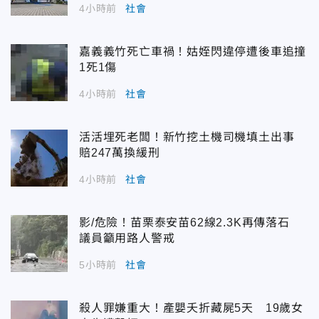
4小時前
社會
嘉義義竹死亡車禍！姑姪閃違停遭後車追撞
1死1傷
4小時前
社會
活活埋死老闆！新竹挖土機司機填土出事
賠247萬換緩刑
4小時前
社會
影/危險！苗栗泰安苗62線2.3K再傳落石
議員籲用路人警戒
5小時前
社會
殺人罪嫌重大！產嬰夭折藏屍5天 19歲女