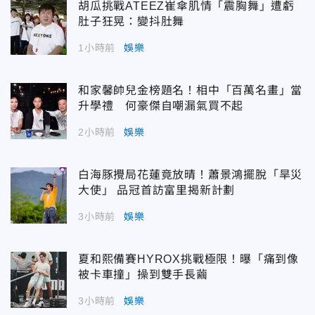
胡瓜挑戰ATEEZ崔傘肌情「震胸舞」遭虧
肚子狂晃：變抖肚舞
1小時前
娛樂
和家馨帥兒金榜題名！相中「百萬名畫」當
升學禮 何豪傑自嘲漏氣買不起
2小時前
娛樂
白海豚攪局花蓮竟放晴！蕭景鴻擺脫「旱災
大使」 品冠首訪富里揭新計劃
3小時前
娛樂
夏和熙備賽HYROX挑戰極限！曝「痛到像
被卡車撞」操到雙手長繭
3小時前
娛樂