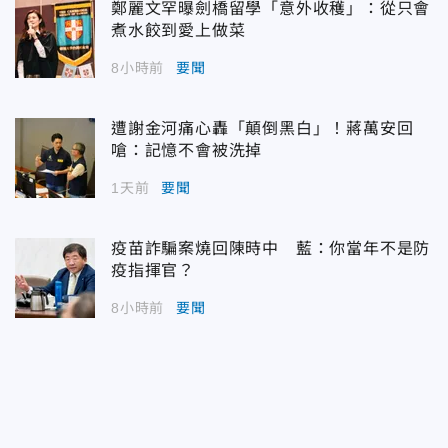
鄭麗文罕曝劍橋留學「意外收穫」：從只會
煮水餃到愛上做菜
8小時前
要聞
遭謝金河痛心轟「顛倒黑白」！蔣萬安回
嗆：記憶不會被洗掉
1天前
要聞
疫苗詐騙案燒回陳時中 藍：你當年不是防
疫指揮官？
8小時前
要聞