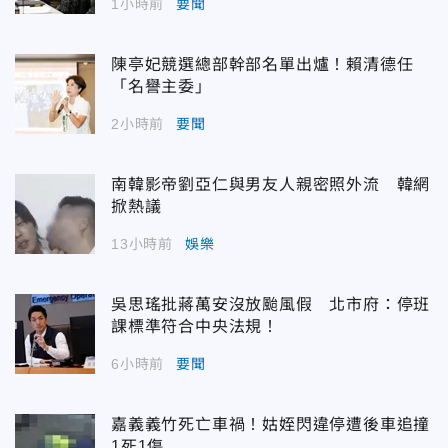
1小時前
要聞
陳亭妃競選總部幹部名單出爐！賴清德任
「名譽主委」
2小時前
要聞
南韓影帝劉亞仁與男友人親密照外流 韓網
掀熱議
13小時前
娛樂
吳思瑤批蔣萬安沒放颱風假 北市府：停班
課標準符合中央法規！
6小時前
要聞
嘉義義竹死亡車禍！姑姪閃違停遭後車追撞
1死1傷