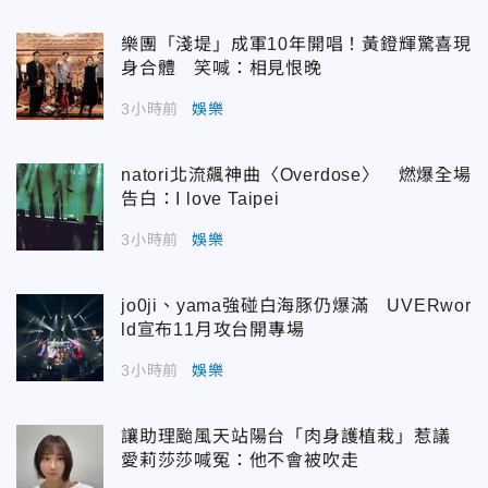
樂團「淺堤」成軍10年開唱！黃鐙輝驚喜現
身合體 笑喊：相見恨晚
3小時前
娛樂
natori北流飆神曲〈Overdose〉 燃爆全場
告白：I love Taipei
3小時前
娛樂
jo0ji、yama強碰白海豚仍爆滿 UVERwor
ld宣布11月攻台開專場
3小時前
娛樂
讓助理颱風天站陽台「肉身護植栽」惹議
愛莉莎莎喊冤：他不會被吹走