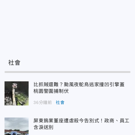
社會
比抓賊還難？颱風夜鴕鳥逃家撞凹引擎蓋
桃園警圍捕制伏
36分鐘前
社會
屏東鎢業董座遭虐殺今告別式！政商、員工
含淚送別