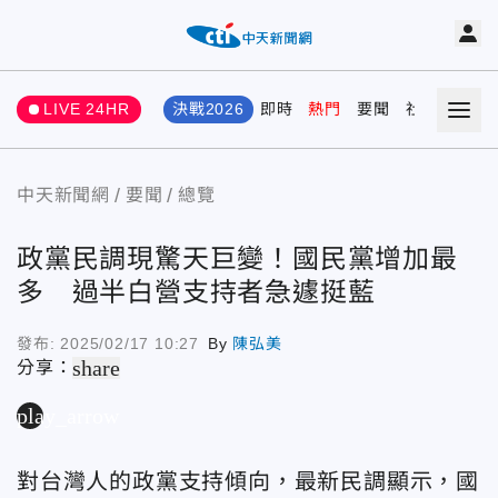
LIVE 24HR
決戰2026
即時
熱門
要聞
社會
娛樂
中天新聞網
要聞
總覽
政黨民調現驚天巨變！國民黨增加最
多 過半白營支持者急遽挺藍
發布:
2025/02/17 10:27
By
陳弘美
share
分享：
play_arrow
對台灣人的政黨支持傾向，最新民調顯示，國