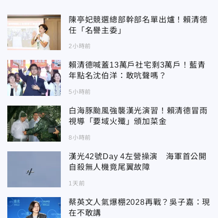
陳亭妃競選總部幹部名單出爐！賴清德
任「名譽主委」
2小時前
賴清德喊蓋13萬戶社宅剩3萬戶！藍青
年點名沈伯洋：敢吭聲嗎？
5小時前
白海豚颱風強襲漢光演習！賴清德冒雨
視導「要域火殲」頒加菜金
8小時前
漢光42號Day 4左營操演 海軍首公開
自殺無人機竟尾翼故障
1天前
蔡英文人氣爆棚2028再戰？吳子嘉：現
在不敢講