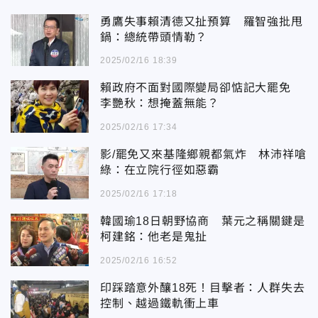
勇鷹失事賴清德又扯預算 羅智強批甩
鍋：總統帶頭情勒？
2025/02/16 18:39
賴政府不面對國際變局卻惦記大罷免
李艷秋：想掩蓋無能？
2025/02/16 17:34
影/罷免又來基隆鄉親都氣炸 林沛祥嗆
綠：在立院行徑如惡霸
2025/02/16 17:18
韓國瑜18日朝野協商 葉元之稱關鍵是
柯建銘：他老是鬼扯
2025/02/16 16:52
印踩踏意外釀18死！目擊者：人群失去
控制、越過鐵軌衝上車