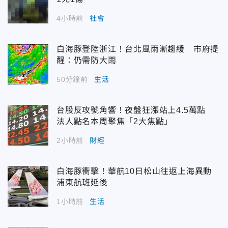
4小時前
社會
白海豚登陸浙江！台北風雨漸趨緩 市府提
醒：仍需防大雨
50分鐘前
生活
台股反攻號角響！夜盤狂漲站上4.5萬點
法人點名本周聚焦「2大焦點」
2小時前
財經
白海豚衝擊！華航10日松山往返上海異動
浦東航班延後
1小時前
生活