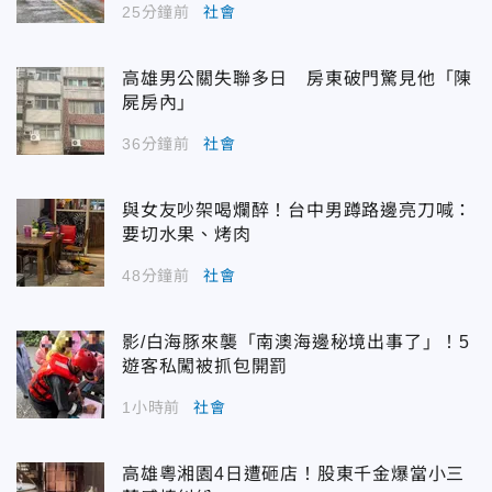
25分鐘前
社會
高雄男公關失聯多日 房東破門驚見他「陳
屍房內」
36分鐘前
社會
與女友吵架喝爛醉！台中男蹲路邊亮刀喊：
要切水果、烤肉
48分鐘前
社會
影/白海豚來襲「南澳海邊秘境出事了」！5
遊客私闖被抓包開罰
1小時前
社會
高雄粵湘園4日遭砸店！股東千金爆當小三