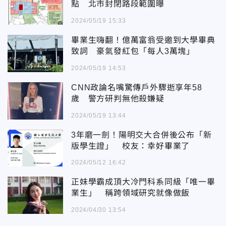
點 北市封閉路段範圍曝
2024/05/19 15:33
畢業生嗨翻！億萬富翁受邀到大學畢典
致詞 豪氣發紅包「每人3萬塊」
2024/05/19 14:53
CNN政論名嘴驚傳戶外驟逝享年58
歲 警方研判無他殺嫌疑
2024/05/19 13:44
3年磨一劍！陽明交大合併後公布「新
版學生證」 校友：幸好畢業了
2024/05/12 16:42
正妹學霸成頂大冷門科系同級「唯一畢
業生」 稱跨領域研究就像做飯
2024/04/30 13:54