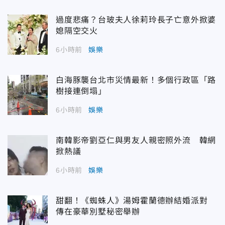
過度悲痛？台玻夫人徐莉玲長子亡意外掀婆
媳隔空交火
6小時前
娛樂
白海豚襲台北市災情最新！多個行政區「路
樹接連倒塌」
6小時前
娛樂
南韓影帝劉亞仁與男友人親密照外流 韓網
掀熱議
6小時前
娛樂
甜翻！《蜘蛛人》湯姆霍蘭德辦結婚派對
傳在豪華別墅秘密舉辦