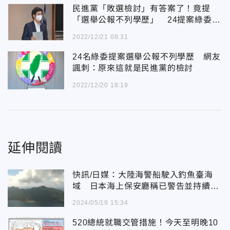
民進黨「敗選檢討」有答案了！竟提
「選舉公報不列學歷」 24提案綠委名
單曝光網炸鍋
2022/12/21 08:31
24名綠委提案選舉公報不列學歷 網友
諷刺：原來這就是民進黨的檢討
2022/12/20 18:19
延伸閱讀
快訊/日媒：大陸海警船駛入釣魚臺海
域 日本海上保安廳稱已警告並持續監
視
2024/05/19 15:34
520總統就職交管措施！今天至明晚10