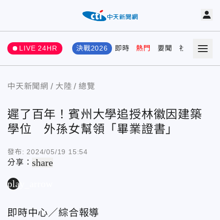
LIVE 24HR
決戰2026
即時
熱門
要聞
社會
娛樂
中天新聞網
大陸
總覽
遲了百年！賓州大學追授林徽因建築
學位 外孫女幫領「畢業證書」
發布:
2024/05/19 15:54
share
分享：
play_arrow
即時中心／綜合報導