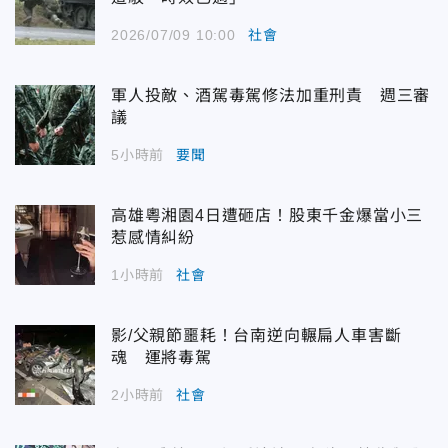
2026/07/09 10:00
社會
軍人投敵、酒駕毒駕修法加重刑責 週三審
議
5小時前
要聞
高雄粵湘園4日遭砸店！股東千金爆當小三
惹感情糾紛
1小時前
社會
影/父親節噩耗！台南逆向輾扁人車害斷
魂 運將毒駕
2小時前
社會