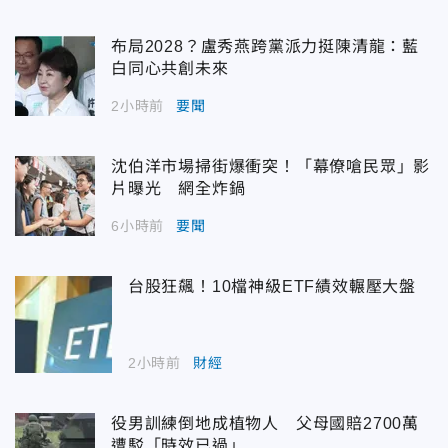
布局2028？盧秀燕跨黨派力挺陳清龍：藍
白同心共創未來
2小時前
要聞
沈伯洋市場掃街爆衝突！「幕僚嗆民眾」影
片曝光 網全炸鍋
6小時前
要聞
台股狂飆！10檔神級ETF績效輾壓大盤
2小時前
財經
役男訓練倒地成植物人 父母國賠2700萬
遭駁「時效已過」