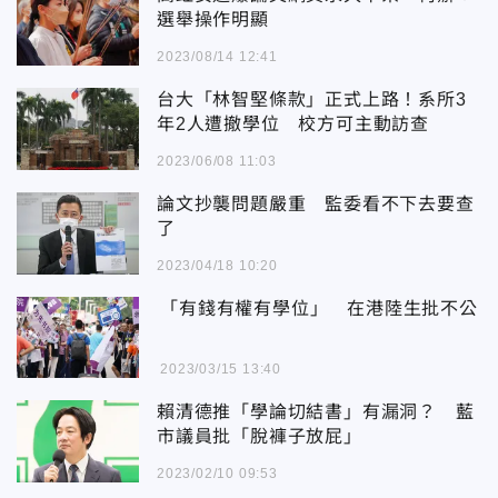
選舉操作明顯
2023/08/14 12:41
台大「林智堅條款」正式上路！系所3
年2人遭撤學位 校方可主動訪查
2023/06/08 11:03
論文抄襲問題嚴重 監委看不下去要查
了
2023/04/18 10:20
「有錢有權有學位」 在港陸生批不公
2023/03/15 13:40
賴清德推「學論切結書」有漏洞？ 藍
市議員批「脫褲子放屁」
2023/02/10 09:53