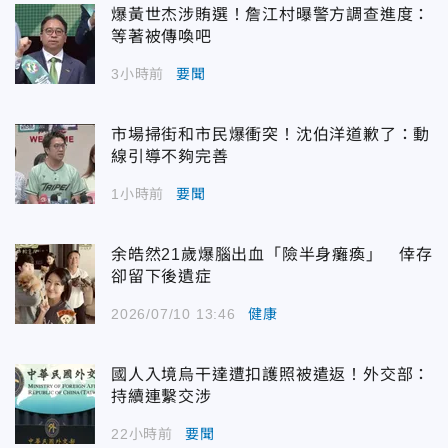
爆黃世杰涉賄選！詹江村曝警方調查進度：
等著被傳喚吧
3小時前
要聞
市場掃街和市民爆衝突！沈伯洋道歉了：動
線引導不夠完善
1小時前
要聞
余皓然21歲爆腦出血「險半身癱瘓」 倖存
卻留下後遺症
2026/07/10 13:46
健康
國人入境烏干達遭扣護照被遣返！外交部：
持續連繫交涉
22小時前
要聞