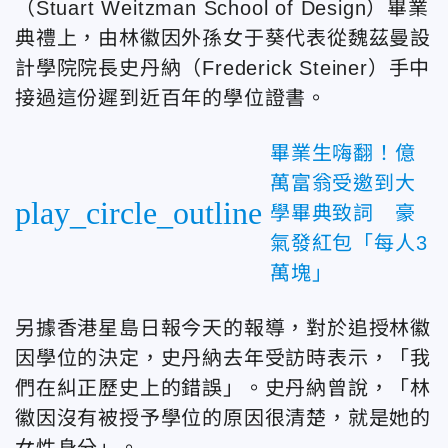
（Stuart Weitzman School of Design）畢業
典禮上，由林徽因外孫女于葵代表從魏茲曼設
計學院院長史丹納（Frederick Steiner）手中
接過這份遲到近百年的學位證書。
畢業生嗨翻！億
萬富翁受邀到大
play_circle_outline
學畢典致詞 豪
氣發紅包「每人3
萬塊」
另據香港星島日報今天的報導，對於追授林徽
因學位的決定，史丹納去年受訪時表示，「我
們在糾正歷史上的錯誤」。史丹納曾說，「林
徽因沒有被授予學位的原因很清楚，就是她的
女性身分」。