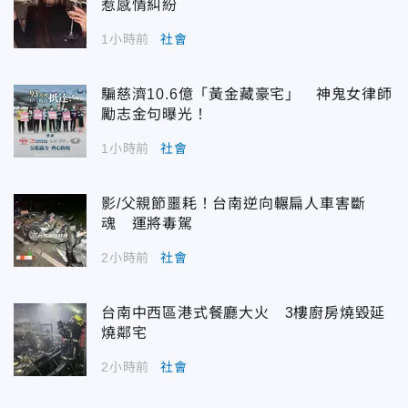
惹感情糾紛
1小時前
社會
騙慈濟10.6億「黃金藏豪宅」 神鬼女律師
勵志金句曝光！
1小時前
社會
影/父親節噩耗！台南逆向輾扁人車害斷
魂 運將毒駕
2小時前
社會
台南中西區港式餐廳大火 3樓廚房燒毀延
燒鄰宅
2小時前
社會