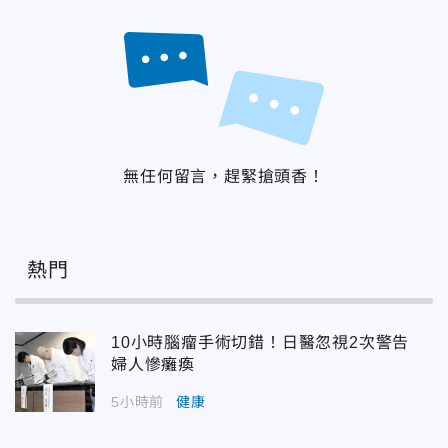
無任何留言，趕緊搶頭香！
熱門
10小時腦瘤手術切錯！日醫忽視2次警告
婦人慘癱瘓
5小時前
健康