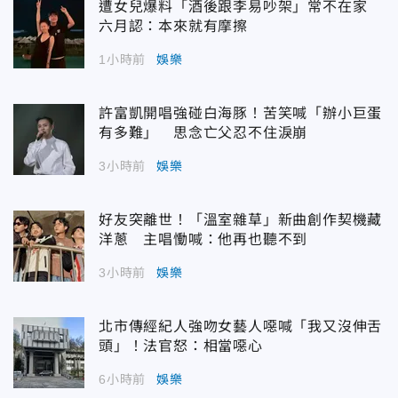
遭女兒爆料「酒後跟李易吵架」常不在家
六月認：本來就有摩擦
1小時前
娛樂
許富凱開唱強碰白海豚！苦笑喊「辦小巨蛋
有多難」 思念亡父忍不住淚崩
3小時前
娛樂
好友突離世！「溫室雜草」新曲創作契機藏
洋蔥 主唱慟喊：他再也聽不到
3小時前
娛樂
北市傳經紀人強吻女藝人噁喊「我又沒伸舌
頭」！法官怒：相當噁心
6小時前
娛樂