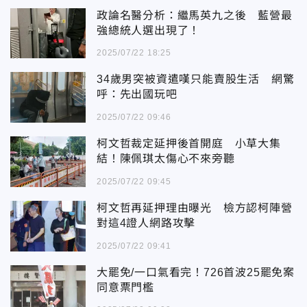
政論名醫分析：繼馬英九之後 藍營最
強總統人選出現了！
2025/07/22 18:25
34歲男突被資遣嘆只能賣股生活 網驚
呼：先出國玩吧
2025/07/22 09:46
柯文哲裁定延押後首開庭 小草大集
結！陳佩琪太傷心不來旁聽
2025/07/22 09:45
柯文哲再延押理由曝光 檢方認柯陣營
對這4證人網路攻擊
2025/07/22 09:41
大罷免/一口氣看完！726首波25罷免案
同意票門檻