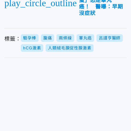
蛋」恐是睪丸
play_circle_outline
癌！ 醫曝：早期
沒症狀
驗孕棒
腹痛
兩條線
睪丸癌
呂謹亨醫師
標籤：
hCG激素
人類絨毛膜促性腺激素