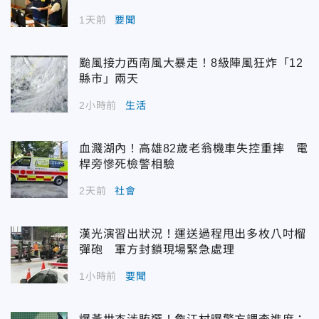
1天前
要聞
颱風接力西南風大暴走！8級陣風狂炸「12
縣市」兩天
2小時前
生活
血濺湖內！高雄82歲老翁機車失控重摔 電
桿旁慘死檢警相驗
2天前
社會
漢光演習出狀況！運送過程甩出多枚八吋榴
彈砲 軍方封鎖現場緊急處理
1小時前
要聞