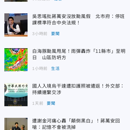
吳思瑤批蔣萬安沒放颱風假 北市府：停班
課標準符合中央法規！
3小時前
要聞
白海豚颱風甩尾！雨彈轟炸「11縣市」至明
日 山區防坍方
1小時前
生活
國人入境烏干達遭扣護照被遣返！外交部：
持續連繫交涉
1天前
要聞
遭謝金河痛心轟「顛倒黑白」！蔣萬安回
嗆：記憶不會被洗掉