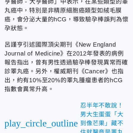
亨醫師 - 大亨醫師」中表示，在某些類型的睪
丸癌中，特別是非精原細胞癌類型如絨毛膜
癌，會分泌大量的hCG，導致驗孕棒誤判為懷
孕狀態。
呂謹亨
引述國際頂尖期刊《New England
Journal of Medicine》在2012年發表的病例
報告指出，曾有男性透過驗孕棒發現異常而確
診睪丸癌。另外，權威期刊《Cancer》也指
出，約有10%至20%的睪丸腫瘤患者的hCG
指數會異常升高。
忍半年不敢說！
男大生蛋蛋「大
play_circle_outline
到像芒果」藏不
住就醫竟是睪丸