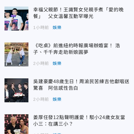
幸福父親節！王識賢女兒親手煮「愛的晚
餐」 父女溫馨互動罕曝光
1小時前
娛樂
《吃桌》前進紐約時報廣場辦婚宴！ 浩
子、千千奔走助新娘圓夢
2小時前
娛樂
吳建豪慶48歲生日！周渝民苦練吉他獻唱送
驚喜 阿信感性告白
2小時前
娛樂
姜厚任發12點聲明護愛！駁小24歲女友當
小三：在講三小？