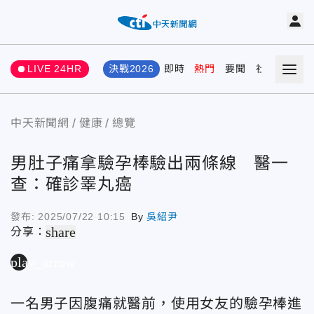
LIVE 24HR
決戰2026
即時
熱門
要聞
社會
娛樂
中天新聞網
健康
總覽
男肚子痛拿驗孕棒驗出兩條線 醫一
查：確診睪丸癌
發布:
2025/07/22 10:15
By
吳紹尹
share
分享：
play_arrow
一名男子因腹痛就醫前，使用女友的驗孕棒進