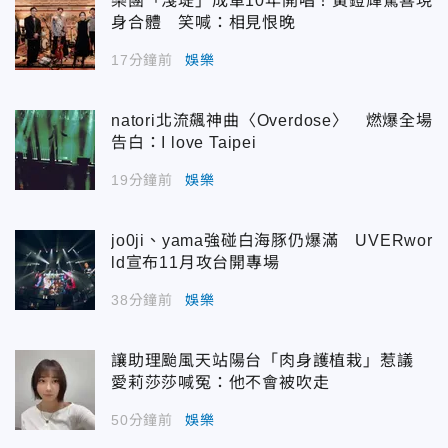
樂團「淺堤」成軍10年開唱！黃鐙輝驚喜現
身合體 笑喊：相見恨晚
17分鐘前
娛樂
natori北流飆神曲〈Overdose〉 燃爆全場
告白：I love Taipei
19分鐘前
娛樂
jo0ji、yama強碰白海豚仍爆滿 UVERwor
ld宣布11月攻台開專場
38分鐘前
娛樂
讓助理颱風天站陽台「肉身護植栽」惹議
愛莉莎莎喊冤：他不會被吹走
50分鐘前
娛樂