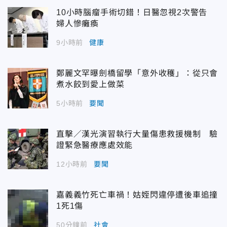
10小時腦瘤手術切錯！日醫忽視2次警告
婦人慘癱瘓
9小時前
健康
鄭麗文罕曝劍橋留學「意外收穫」：從只會
煮水餃到愛上做菜
5小時前
要聞
直擊／漢光演習執行大量傷患救援機制 驗
證緊急醫療應處效能
12小時前
要聞
嘉義義竹死亡車禍！姑姪閃違停遭後車追撞
1死1傷
50分鐘前
社會