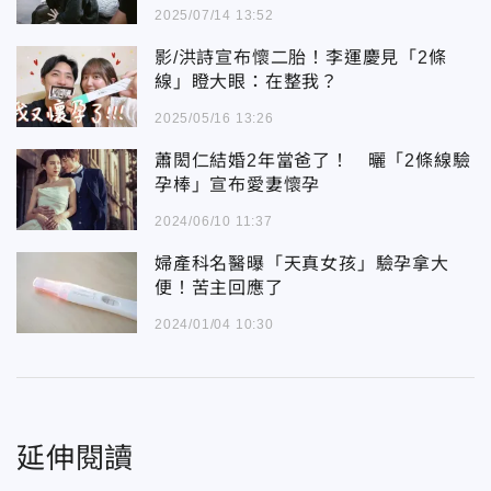
2025/07/14 13:52
影/洪詩宣布懷二胎！李運慶見「2條
線」瞪大眼：在整我？
2025/05/16 13:26
蕭閎仁結婚2年當爸了！ 曬「2條線驗
孕棒」宣布愛妻懷孕
2024/06/10 11:37
婦產科名醫曝「天真女孩」驗孕拿大
便！苦主回應了
2024/01/04 10:30
延伸閱讀