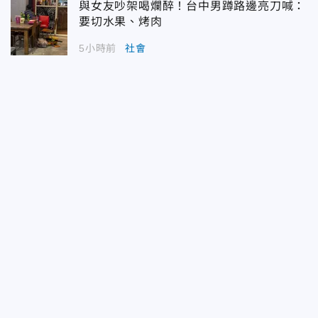
與女友吵架喝爛醉！台中男蹲路邊亮刀喊：
要切水果、烤肉
5小時前
社會