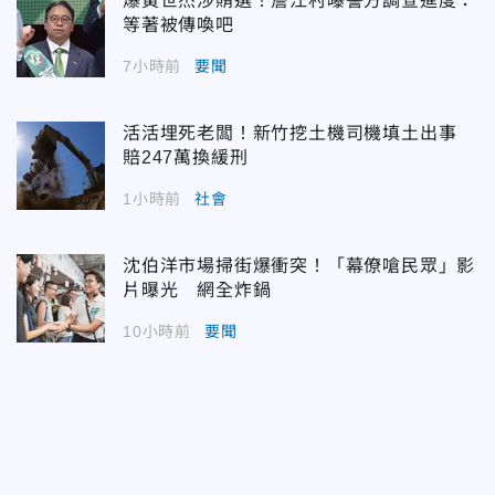
爆黃世杰涉賄選！詹江村曝警方調查進度：
等著被傳喚吧
7小時前
要聞
活活埋死老闆！新竹挖土機司機填土出事
賠247萬換緩刑
1小時前
社會
沈伯洋市場掃街爆衝突！「幕僚嗆民眾」影
片曝光 網全炸鍋
10小時前
要聞