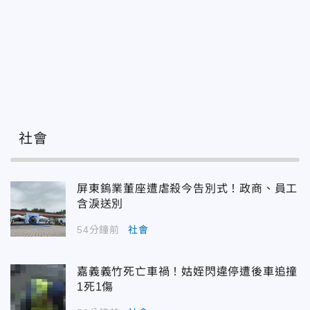
社會
屏東鎢業董座遭虐殺今告別式！政商、員工
含淚送別
54分鐘前
社會
嘉義義竹死亡車禍！姑姪閃違停遭後車追撞
1死1傷