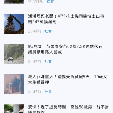
50分鐘前
社會
活活埋死老闆！新竹挖土機司機填土出事
賠247萬換緩刑
1小時前
社會
影/危險！苗栗泰安苗62線2.3K再傳落石
議員籲用路人警戒
2小時前
社會
殺人罪嫌重大！產嬰夭折藏屍5天 19歲女
大生遭聲押
2小時前
社會
驚悚！過了退房時間 高雄58歲男一絲不掛
陳屍旅館