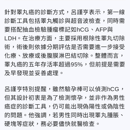
針對睪丸癌的診斷方式，呂謹亨
表示，第一線
診斷工具包括睪丸觸診與超音波檢查，同時需
要搭配抽血檢驗腫瘤標記如hCG、AFP與
LDH。在治療方面，主要採用根除性睪丸切除
術，術後則依據分期評估是否需要進一步接受
化療、放療或後腹膜淋巴結切除。整體而言，
睪丸癌的五年存活率超過95%，但前提是需要
及早發現並妥善處理。
呂謹亨
特別提醒，雖然驗孕棒可以偵測hCG，
但其設計初衷是為了檢測懷孕，並非作為男性
癌症的診斷工具，仍可能出現偽陽性或偽陰性
的問題。他強調，若男性同時出現睪丸腫脹、
硬塊等症狀，務必要儘快就醫檢查。