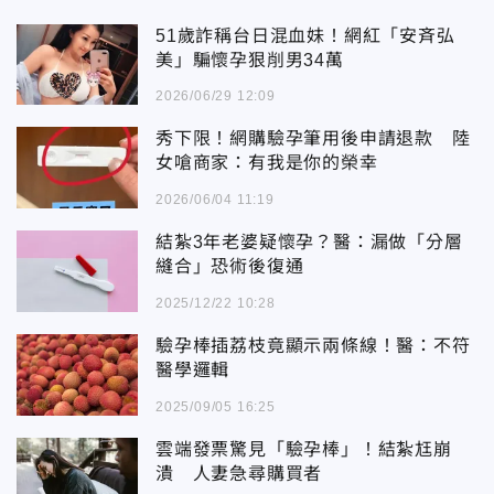
51歲詐稱台日混血妹！網紅「安斉弘
美」騙懷孕狠削男34萬
2026/06/29 12:09
秀下限！網購驗孕筆用後申請退款 陸
女嗆商家：有我是你的榮幸
2026/06/04 11:19
結紮3年老婆疑懷孕？醫：漏做「分層
縫合」恐術後復通
2025/12/22 10:28
驗孕棒插荔枝竟顯示兩條線！醫：不符
醫學邏輯
2025/09/05 16:25
雲端發票驚見「驗孕棒」！結紮尪崩
潰 人妻急尋購買者