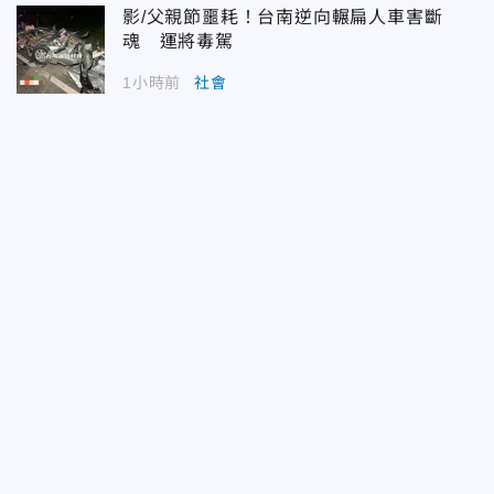
影/父親節噩耗！台南逆向輾扁人車害斷
魂 運將毒駕
1小時前
社會