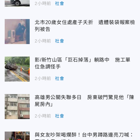
2小時前
社會
北市20歲女住處產子夭折 遺體裝袋報案檢
列被告
2小時前
社會
影/新竹山區「巨石掉落」躺路中 施工單
位急調怪手
2小時前
社會
高雄男公關失聯多日 房東破門驚見他「陳
屍房內」
2小時前
社會
與女友吵架喝爛醉！台中男蹲路邊亮刀喊：