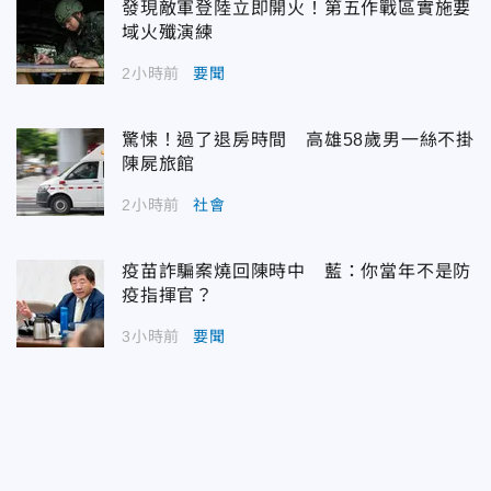
發現敵軍登陸立即開火！第五作戰區實施要
域火殲演練
2小時前
要聞
驚悚！過了退房時間 高雄58歲男一絲不掛
陳屍旅館
2小時前
社會
疫苗詐騙案燒回陳時中 藍：你當年不是防
疫指揮官？
3小時前
要聞