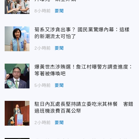
8小時前
要聞
菊系又涉貪出事？ 國民黨驚爆內幕：這樣
的新潮流太可怕了
2小時前
要聞
爆黃世杰涉賄選！詹江村曝警方調查進度：
等著被傳喚吧
5小時前
要聞
駐日內瓦處長堅持請立委吃米其林餐 害錯
過班機浪費百萬公帑
2小時前
要聞