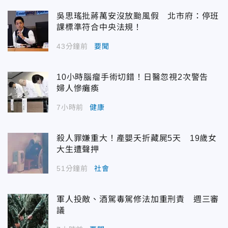
吳思瑤批蔣萬安沒放颱風假 北市府：停班
課標準符合中央法規！
43分鐘前
要聞
10小時腦瘤手術切錯！日醫忽視2次警告
婦人慘癱瘓
7小時前
健康
殺人罪嫌重大！產嬰夭折藏屍5天 19歲女
大生遭聲押
51分鐘前
社會
軍人投敵、酒駕毒駕修法加重刑責 週三審
議