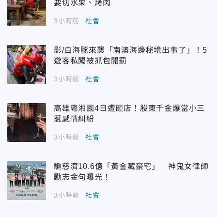
要切水果、烤肉
3小時前
社會
影/白海豚來襲「南澳海邊秘境出事了」！5
遊客私闖被抓包開罰
3小時前
社會
高雄粵湘園4日遭砸店！股東千金爆當小三
惹感情糾紛
3小時前
社會
騙慈濟10.6億「黃金藏豪宅」 神鬼女律師
勵志金句曝光！
3小時前
社會