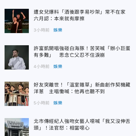
遭女兒爆料「酒後跟李易吵架」常不在家
六月認：本來就有摩擦
3小時前
娛樂
許富凱開唱強碰白海豚！苦笑喊「辦小巨蛋
有多難」 思念亡父忍不住淚崩
4小時前
娛樂
好友突離世！「溫室雜草」新曲創作契機藏
洋蔥 主唱慟喊：他再也聽不到
5小時前
娛樂
北市傳經紀人強吻女藝人噁喊「我又沒伸舌
頭」！法官怒：相當噁心