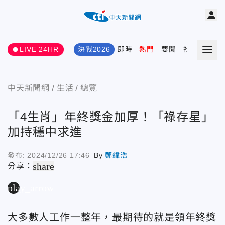
LIVE 24HR
決戰2026
即時
熱門
要聞
社會
娛樂
中天新聞網
生活
總覽
「4生肖」年終獎金加厚！「祿存星」
加持穩中求進
發布:
2024/12/26 17:46
By
鄭緯浩
share
分享：
play_arrow
大多數人工作一整年，最期待的就是領年終獎