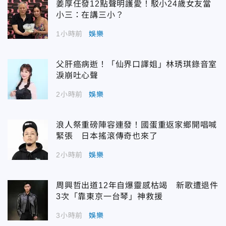
姜厚任發12點聲明護愛！駁小24歲女友當
小三：在講三小？
1小時前
娛樂
父肝癌病逝！「仙界口譯姐」林琇琪錄音室
淚崩吐心聲
2小時前
娛樂
浪人祭重磅陣容連發！國蛋重返家鄉開唱喊
緊張 日本搖滾傳奇也來了
2小時前
娛樂
周興哲出道12年自爆靈感枯竭 新歌遭退件
3次「靠東京一台琴」神救援
3小時前
娛樂