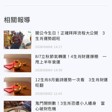
相關報導
關公今生日！正確拜拜流程大公開 3
生肖運勢超旺
2026/08/06 14:17
8/7立秋節氣轉運！4生肖財運爆棚 一
甩上半年衰運
2026/08/04 14:30
12生肖8月籤詩運勢一次看 3生肖財運
旺翻
2026/08/02 11:44
鬼門開倒數！3生肖恐遭小人纏身 當
心破財危機