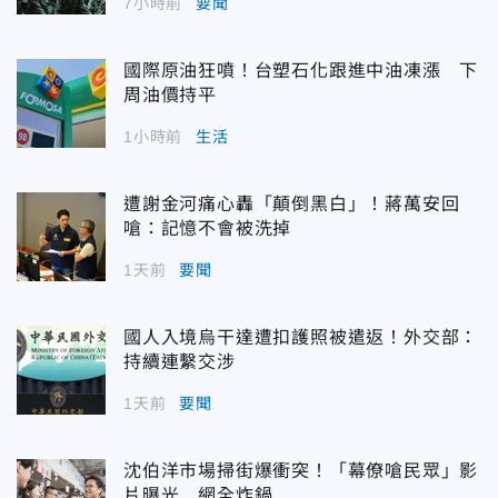
7小時前
要聞
國際原油狂噴！台塑石化跟進中油凍漲 下
周油價持平
1小時前
生活
遭謝金河痛心轟「顛倒黑白」！蔣萬安回
嗆：記憶不會被洗掉
1天前
要聞
國人入境烏干達遭扣護照被遣返！外交部：
持續連繫交涉
1天前
要聞
沈伯洋市場掃街爆衝突！「幕僚嗆民眾」影
片曝光 網全炸鍋