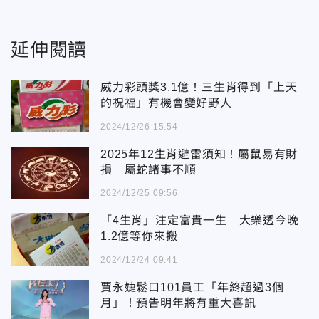
延伸閱讀
威力彩頭獎3.1億！三生肖得到「上天
的祝福」有機會變好野人
2024/12/26 15:54
2025年12生肖避雷須知！屬鼠易有財
損 屬蛇諸事不順
2024/12/25 09:56
「4生肖」注定富貴一生 大樂透今晚
1.2億等你來搬
2024/12/24 09:41
賈永婕鬆口101員工「年終超過3個
月」！預告明年將有重大喜訊