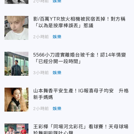
2小時前
娛樂
影/百萬YTR放火相機被民宿丟掉！對方稱
「以為是按摩棒誤丟」惹議
2小時前
娛樂
5566小刀證實離婚台玻千金！認14年情變
「已經分開一段時間」
3小時前
娛樂
山本舞香平安生產！IG報喜母子均安 升格
新手媽媽
2小時前
娛樂
王彩樺「同場河北彩花」看球賽！天母球場
尬舞啦啦隊吐心聲