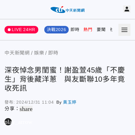
LIVE 24HR
決戰2026
即時
熱門
要聞
社會
娛樂
中天新聞網
娛樂
即時
深夜悼念男閨蜜！謝盈萱45歲「不慶
生」背後藏洋蔥 與友斷聯10多年竟
收死訊
發布:
2024/12/31 11:04
By
黃玉婷
share
分享：
play_arrow