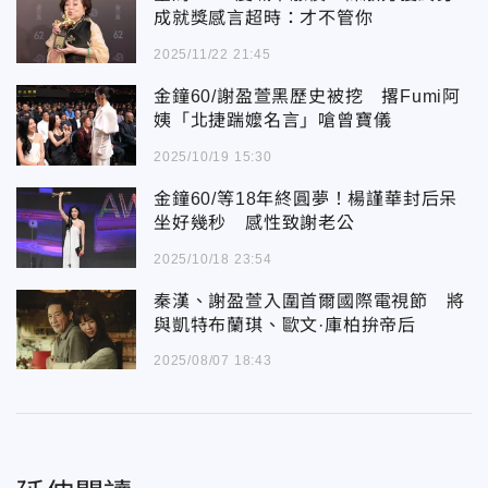
成就獎感言超時：才不管你
2025/11/22 21:45
金鐘60/謝盈萱黑歷史被挖 撂Fumi阿
姨「北捷踹嬤名言」嗆曾寶儀
2025/10/19 15:30
金鐘60/等18年終圓夢！楊謹華封后呆
坐好幾秒 感性致謝老公
2025/10/18 23:54
秦漢、謝盈萱入圍首爾國際電視節 將
與凱特布蘭琪、歐文·庫柏拚帝后
2025/08/07 18:43