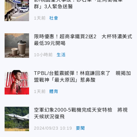
群」3人緊急送醫
1天前
社會
限時優惠！超商拿鐵買2送2 大杯特濃美式
最低39元開喝
10小時前
生活
TPBL/台籃震撼彈！林庭謙回來了 親揭加
盟戰神「最大原因」惹鼻酸
1天前
體育
空軍幻象2000-5戰機完成天安特檢 將視
天候狀況復飛
2024/09/23 10:19
要聞