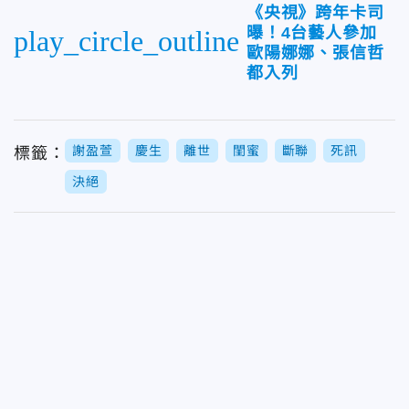
《央視》跨年卡司
曝！4台藝人參加
play_circle_outline
歐陽娜娜、張信哲
都入列
謝盈萱
慶生
離世
閨蜜
斷聯
死訊
標籤：
決絕