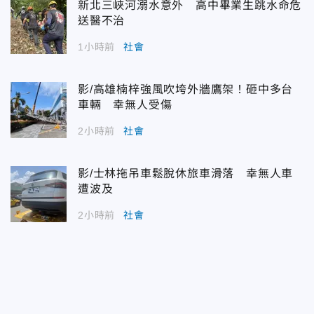
新北三峽河溺水意外 高中畢業生跳水命危
送醫不治
1小時前
社會
影/高雄楠梓強風吹垮外牆鷹架！砸中多台
車輛 幸無人受傷
2小時前
社會
影/士林拖吊車鬆脫休旅車滑落 幸無人車
遭波及
2小時前
社會