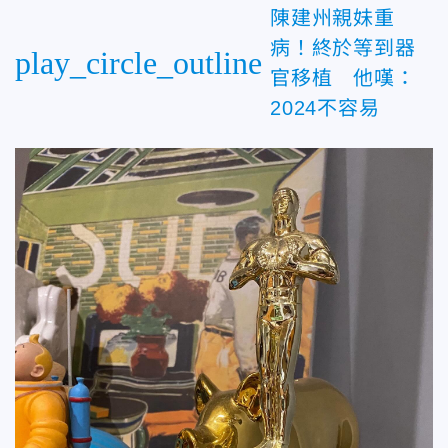
陳建州親妹重
病！終於等到器
play_circle_outline
官移植 他嘆：
2024不容易