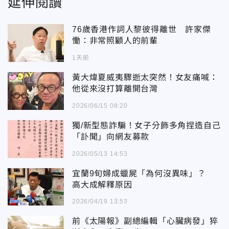
延伸閱讀
76歲香港作詞人黎彼得離世 許家傑
慟：非常照顧人的前輩
1天前
黃大煒夏威夷驟逝太突然！女友痛喊：
他從來沒打算離開台灣
2026/06/15 08:20
獨/新型態詐騙！女子分飾多角捏造自己
「訃聞」向網友募款
2026/05/13 14:53
宜蘭9旬婦成蠟屍「為何沒異味」？
高大成解釋原因
2026/04/19 13:53
前《太陽報》副總編輯「心臟病發」猝