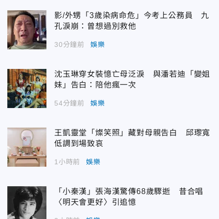
影/外甥「3歲染病命危」今考上公務員 九
孔淚崩：曾想過別救他
30分鐘前
娛樂
沈玉琳穿女裝憶亡母泛淚 與潘若迪「變姐
妹」告白：陪他瘋一次
54分鐘前
娛樂
王凱靈堂「燦笑照」藏對母親告白 邱瓈寬
低調到場致哀
1小時前
娛樂
「小秦漢」張海漢驚傳68歲驟逝 昔合唱
〈明天會更好〉引追憶