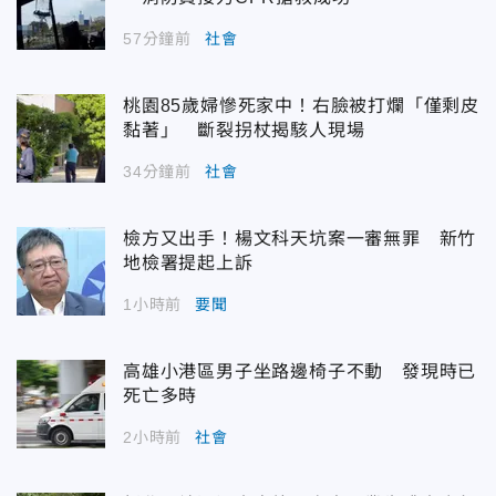
57分鐘前
社會
桃園85歲婦慘死家中！右臉被打爛「僅剩皮
黏著」 斷裂拐杖揭駭人現場
34分鐘前
社會
檢方又出手！楊文科天坑案一審無罪 新竹
地檢署提起上訴
1小時前
要聞
高雄小港區男子坐路邊椅子不動 發現時已
死亡多時
2小時前
社會