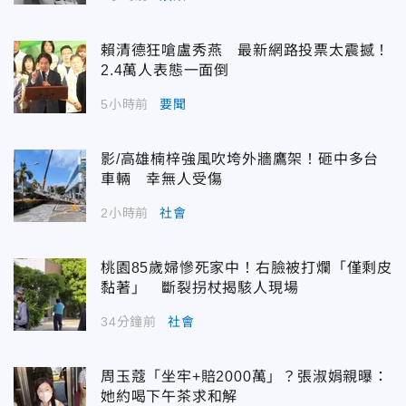
賴清德狂嗆盧秀燕 最新網路投票太震撼！
2.4萬人表態一面倒
5小時前
要聞
影/高雄楠梓強風吹垮外牆鷹架！砸中多台
車輛 幸無人受傷
2小時前
社會
桃園85歲婦慘死家中！右臉被打爛「僅剩皮
黏著」 斷裂拐杖揭駭人現場
34分鐘前
社會
周玉蔻「坐牢+賠2000萬」？張淑娟親曝：
她約喝下午茶求和解