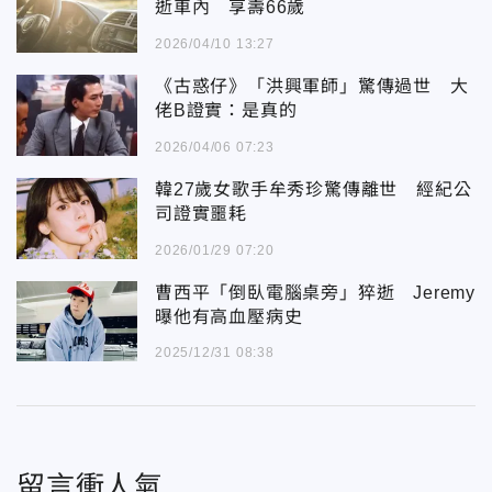
逝車內 享壽66歲
2026/04/10 13:27
《古惑仔》「洪興軍師」驚傳過世 大
佬B證實：是真的
2026/04/06 07:23
韓27歲女歌手牟秀珍驚傳離世 經紀公
司證實噩耗
2026/01/29 07:20
曹西平「倒臥電腦桌旁」猝逝 Jeremy
曝他有高血壓病史
2025/12/31 08:38
留言衝人氣