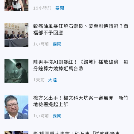
19小時前
要聞
致癌油風暴狂燒石崇良、姜至剛傳請辭？衛
福部不予回應
1小時前
要聞
陸男手搓AI劇暴紅！《歸墟》播放破億 每
分鐘算力燒掉近萬台幣
1天前
大陸
檢方又出手！楊文科天坑案一審無罪 新竹
地檢署提起上訴
1小時前
要聞
影/桃園重大事故！砂石車「逆向衝機車