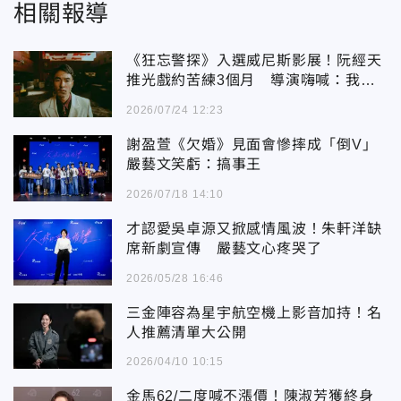
相關報導
《狂忘警探》入選威尼斯影展！阮經天
推光戲約苦練3個月 導演嗨喊：我們
做到了
2026/07/24 12:23
謝盈萱《欠婚》見面會慘摔成「倒V」
嚴藝文笑虧：搞事王
2026/07/18 14:10
才認愛吳卓源又掀感情風波！朱軒洋缺
席新劇宣傳 嚴藝文心疼哭了
2026/05/28 16:46
三金陣容為星宇航空機上影音加持！名
人推薦清單大公開
2026/04/10 10:15
金馬62/二度喊不漲價！陳淑芳獲終身