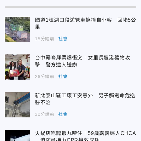
國道1號湖口段遊覽車擦撞自小客 回堵5公
里
15分鐘前
社會
台中霧峰拜票爆衝突！女里長遭潑穢物攻
擊 警方逮人送辦
26分鐘前
社會
新北泰山區工廠工安意外 男子觸電命危送
醫不治
30分鐘前
社會
火鍋店吃龍蝦丸噎住！59歲嘉義婦人OHCA
消防員接力CPR搶救成功