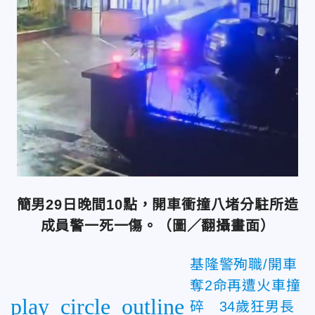
簡男29日晚間10點，開車衝撞八堵分駐所造
成員警一死一傷。（圖／翻攝畫面）
基隆警殉職/開車
奪2命再遭火車撞
play_circle_outline
碎 34歲狂男長