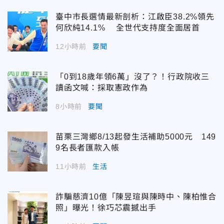
臺中市長選情最新剖析：江啟臣38.2%領先
何欣純14.1% 全世代支持度全面居首
12小時前
要聞
「0到18歲年領6萬」沒了？！行政院收三
讀函文喊：採取憲政作為
8小時前
要聞
苗栗三灣鄉8/13起發生活補助5000元 149
9名長者匯款入帳
11小時前
生活
詐騙慈濟10億「陳昱瑄與陳時中、陳柏惟合
照」曝光！徐巧芯震撼出手