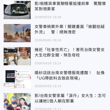
影/板橋貨車駕駛睡著追撞前車 驚醒傻
笑對視乘客
2026/05/30 16:38
女警車禍案外案！關鍵畫面「被翻拍疑
外流」 警：絕無洩密
2026/05/01 09:16
幾近「社會性死亡」！害死台南女警女
大生社群全關、殃及母校
2026/04/30 15:14
婚紗店送台南女警禮服竟遭酸！ 扯像
「UG帶飲料去致哀現場」
2026/04/30 15:14
影/台南女警家屬「淚斥」女大生：怎可
以讓她1個人躺在那裏
2026/04/30 15:13