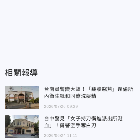
相關報導
台南員警變大盜！「翻牆竊蕉」還偷所
內衛生紙和同僚洗髮精
2026/07/26 09:29
台中驚見「女子持刀衝進派出所濺
血」！勇警空手奪白刃
2026/06/24 11:11