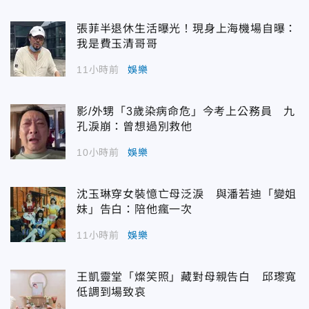
張菲半退休生活曝光！現身上海機場自曝：
我是費玉清哥哥
11小時前
娛樂
影/外甥「3歲染病命危」今考上公務員 九
孔淚崩：曾想過別救他
10小時前
娛樂
沈玉琳穿女裝憶亡母泛淚 與潘若迪「變姐
妹」告白：陪他瘋一次
11小時前
娛樂
王凱靈堂「燦笑照」藏對母親告白 邱瓈寬
低調到場致哀