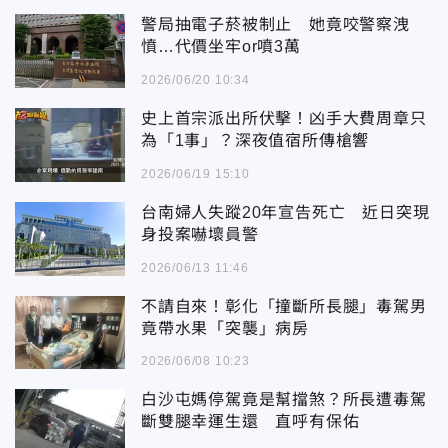
警局抽電子菸被制止 她竟咬警察洩
憤…代價坐牢or噴3萬
2026/06/20 10:34
史上首宗派出所伏擊！凶手大費周章只
為「1事」？深夜值宿所傳槍響
2026/06/19 15:10
台南婦人失蹤20年宣告死亡 近日突現
身投案嚇壞員警
2026/06/13 11:46
不請自來！彰化「撞斷所長腿」毒駕男
竟帶水果「突襲」病房
2026/06/08 10:23
白沙屯媽停駕竟是幫擋煞？所長遭毒駕
斷雙腿幸運生還 直呼有保佑