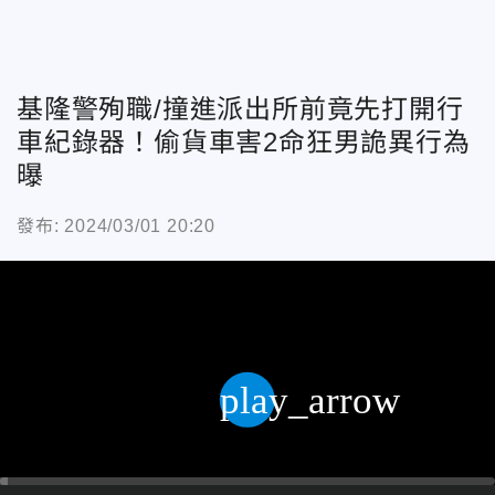
基隆警殉職/撞進派出所前竟先打開行
車紀錄器！偷貨車害2命狂男詭異行為
曝
發布: 2024/03/01 20:20
play_arrow