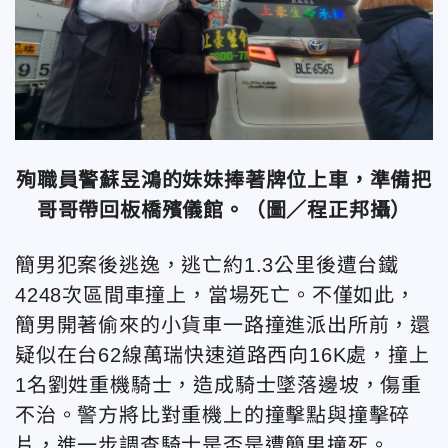
殉職員警蘇昱鴻的妹妹捧著牌位上車，準備把
哥哥帶回板橋殯儀館。（圖／程正邦攝）
簡男犯案後逃逸，逃亡約1.3公里後遭台鐵
4248次區間車撞上，當場死亡。不僅如此，
簡男開著偷來的小貨車一路撞進派出所前，還
疑似在台62線萬瑞快速道路西向16K處，撞上
1名劉姓重機騎士，造成騎士墜落邊坡，傷重
不治。警方將比對重機上的撞擊點與撞擊碎
片，進一步調查騎士是否是遭簡男撞死。