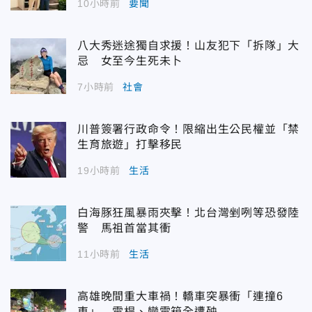
10小時前
要聞
八大秀迷途獨自求援！山友犯下「拆隊」大
忌 女至今生死未卜
7小時前
社會
川普簽署行政命令！限縮出生公民權並「禁
生育旅遊」打擊移民
19小時前
生活
白海豚狂風暴雨夾擊！北台灣剉咧等恐發陸
警 馬祖首當其衝
11小時前
生活
高雄晚間重大車禍！轎車突暴衝「連撞6
車」 電桿、變電箱全遭殃