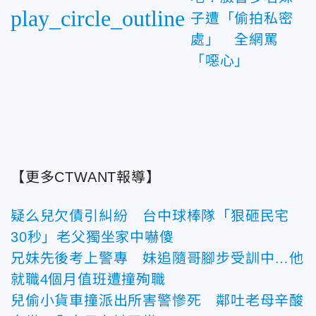
play_circle_outline
子遭「偷拍私密
處」 全網罵
「噁心」
【更多CTWANT報導】
疑么兒欠債引糾紛 台中球棒隊「狠砸民宅
30秒」老父獨坐家中嚇傻
兄妹先後考上警專 妹追隨哥腳步受訓中…他
就職4個月值班遭撞殉職
兒偷小貨車撞派出所害警慘死 鄰吐老母辛酸