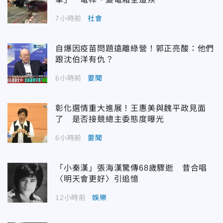
7小時前
社會
自爆因疫苗問題遠離綠營！郭正亮酸：他們
跟沈伯洋有仇？
6小時前
要聞
彰化選情重大進展！王惠美與魏平政見面
了 是否接競總主委態度曝光
6小時前
要聞
「小秦漢」張海漢驚傳68歲驟逝 昔合唱
〈明天會更好〉引追憶
12小時前
娛樂