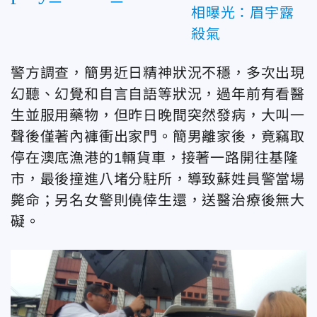
相曝光：眉宇露
殺氣
警方調查，簡男近日精神狀況不穩，多次出現
幻聽、幻覺和自言自語等狀況，過年前有看醫
生並服用藥物，但昨日晚間突然發病，大叫一
聲後僅著內褲衝出家門。簡男離家後，竟竊取
停在澳底漁港的1輛貨車，接著一路開往基隆
市，最後撞進八堵分駐所，導致蘇姓員警當場
斃命；另名女警則僥倖生還，送醫治療後無大
礙。