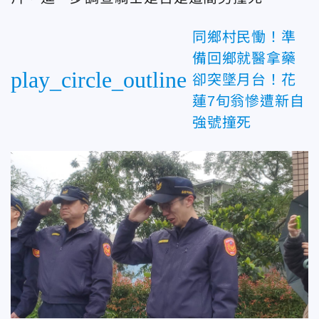
同鄉村民慟！準
備回鄉就醫拿藥
play_circle_outline
卻突墜月台！花
蓮7旬翁慘遭新自
強號撞死