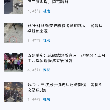
包二度酒駕」閃電請辭
7小時前
社會
影/士林路邊天降麻將牌險砸路人 警調監
視器追來源
8小時前
社會
伍麗華胞兄范織欽遭辦貪污 政客爽：上月
才力挺賴瑞隆成立後援會
8小時前
要聞
影/新北三峽男子債務糾紛遭開槍 警桃園
攻堅逮3嫌
9小時前
社會