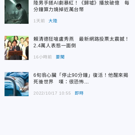
陸男手搓AI劇暴紅！《歸墟》播放破億 每
分鐘算力燒掉近萬台幣
1天前
大陸
賴清德狂嗆盧秀燕 最新網路投票太震撼！
2.4萬人表態一面倒
16小時前
要聞
6旬翁心臟「停止90分鐘」復活！他醒來揭
死後世界 嘆：很恐怖…
2022/10/17 10:55
即時