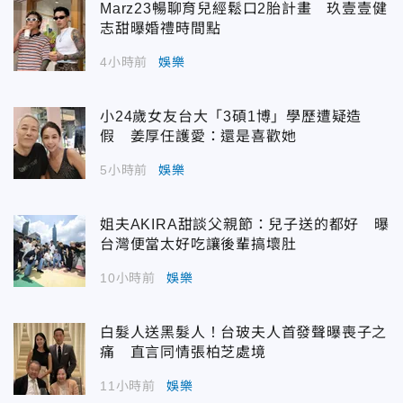
Marz23暢聊育兒經鬆口2胎計畫 玖壹壹健
志甜曝婚禮時間點
4小時前
娛樂
小24歲女友台大「3碩1博」學歷遭疑造
假 姜厚任護愛：還是喜歡她
5小時前
娛樂
姐夫AKIRA甜談父親節：兒子送的都好 曝
台灣便當太好吃讓後輩搞壞肚
10小時前
娛樂
白髮人送黑髮人！台玻夫人首發聲曝喪子之
痛 直言同情張柏芝處境
11小時前
娛樂