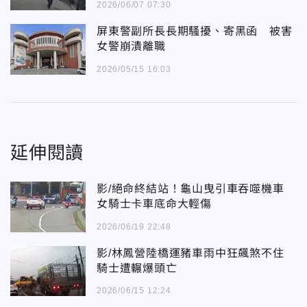
2026/06/07 07:30
屏東警副所長長期騷擾、寄黑函 被害
女警崩潰離職
2026/05/15 16:03
延伸閱讀
影/絕命終結站！龜山曳引車吞噬機車
女騎士卡車底命大輕傷
2026/06/19 22:48
影/林鳳營陸橋運豬車雨中狂飆煞不住
騎士遭輾爆頭亡
2026/06/15 12:24