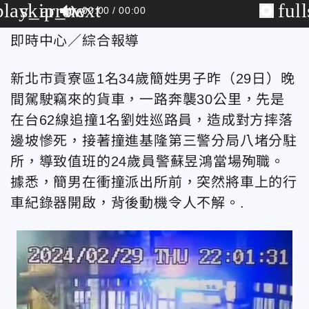
play_arrow
skip_next
ful
00:00
00:00
即時中心／綜合報導
新北市貢寮區1名34歲簡姓男子昨（29日）晚
間駕駛竊來的貨車，一路奔襲30公里，先是
在台62線追撞1名劉姓巡路員，造成對方摔落
邊坡慘死，接著撞進基隆第三警分局八堵分駐
所，導致值班的24歲員警蘇昱鴻當場殉職。
據悉，簡男在衝撞派出所前，突然將車上的行
車紀錄器開啟，背後動機令人不解。.