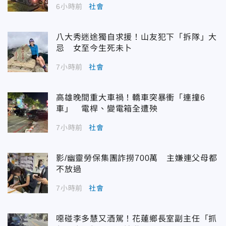
6小時前
社會
八大秀迷途獨自求援！山友犯下「拆隊」大
忌 女至今生死未卜
7小時前
社會
高雄晚間重大車禍！轎車突暴衝「連撞6
車」 電桿、變電箱全遭殃
7小時前
社會
影/幽靈勞保集團詐撈700萬 主嫌連父母都
不放過
7小時前
社會
噁碰李多慧又酒駕！花蓮鄉長室副主任「抓