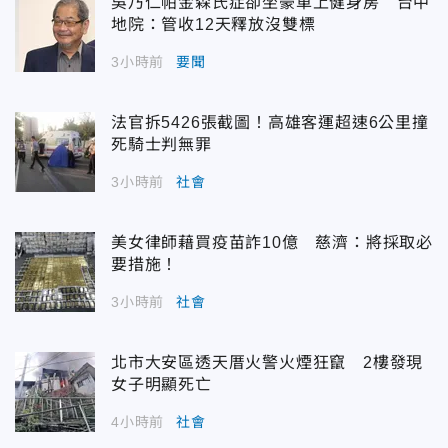
吳乃仁帕金森氏症卻坐豪車上健身房 台中
地院：管收12天釋放沒雙標
3小時前
要聞
法官拆5426張截圖！高雄客運超速6公里撞
死騎士判無罪
3小時前
社會
美女律師藉買疫苗詐10億 慈濟：將採取必
要措施！
3小時前
社會
北市大安區透天厝火警火煙狂竄 2樓發現
女子明顯死亡
4小時前
社會