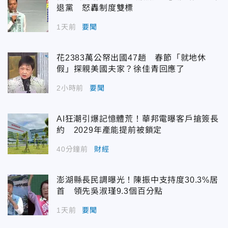
退黨 怒轟制度雙標
1天前
要聞
花2383萬公帑出國47趟 春節「就地休
假」探親美國夫家？徐佳青回應了
2小時前
要聞
AI狂潮引爆記憶體荒！華邦電曝客戶搶簽長
約 2029年產能提前被鎖定
40分鐘前
財經
澎湖縣長民調曝光！陳振中支持度30.3%居
首 領先吳淑瑾9.3個百分點
1天前
要聞