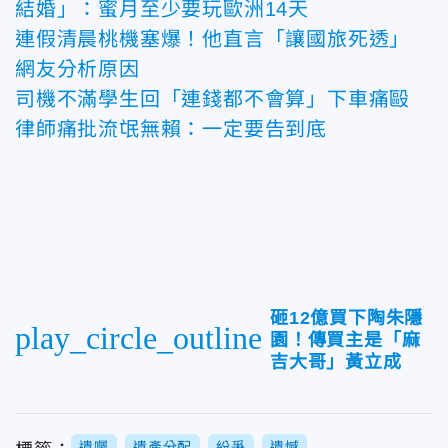
結婚」：蜜月至少要玩歐洲14天
連假清晨桃機塞爆！他直言「讓國旅死透」
網友分析原因
司機不滿學生回「連錢都不會算」下車痛毆
律師痛批流氓無賴：一定要告到底
砸12億買下陶朱隱
play_circle_outline
園！傳買主是「麻
吉大哥」黃立成
遺囑
遺產分配
紛爭
遺憾