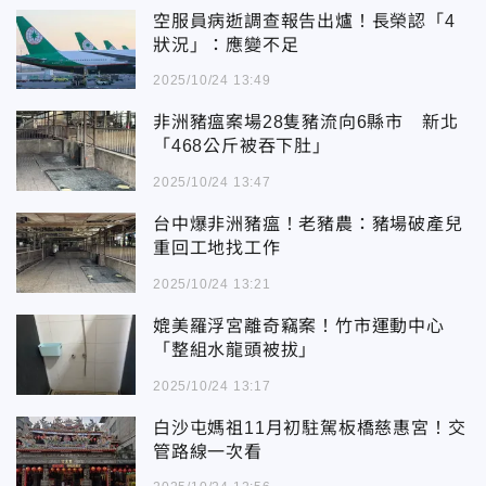
空服員病逝調查報告出爐！長榮認「4
狀況」：應變不足
2025/10/24 13:49
非洲豬瘟案場28隻豬流向6縣市 新北
「468公斤被吞下肚」
2025/10/24 13:47
台中爆非洲豬瘟！老豬農：豬場破產兒
重回工地找工作
2025/10/24 13:21
媲美羅浮宮離奇竊案！竹市運動中心
「整組水龍頭被拔」
2025/10/24 13:17
白沙屯媽祖11月初駐駕板橋慈惠宮！交
管路線一次看