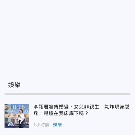
娛樂
李翊君遭傳婚變、女兒非親生 氣炸現身駁
斥：是睡在我床底下嗎？
1小時前
娛樂