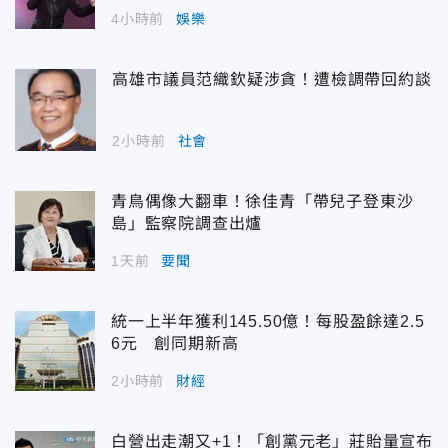
4小時前
娛樂
高雄市議員范織欽疑涉貪！遭檢調帶回約談
2小時前
社會
青鳥偶像大翻車！徐佳青「帶兒子登東沙
島」監察院調查出爐
1天前
要聞
統一上半年獲利145.50億！每股盈餘達2.5
6元 創同期新高
2小時前
財經
白營出走潮又+1！「創黨元老」莊貽量宣布