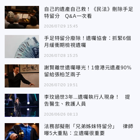
自己的遺產自己救！《民法》刪除手足
特留分 Q&A一次看
2026/07/29 15:45
手足特留分廢除！遺囑協會：抓緊6個
月緩衝期檢視遺囑
2026/07/28 15:25
謝賢離世遺囑曝光！1億港元遺產90%
留給張柏芝兩子
2026/07/20 19:51
李玟過世3年...遺囑執行人現身！ 提
告醫生、救護人員
2026/06/26 08:13
法務部擬刪「兄弟姊妹特留分」 律師
曝5大重點：立遺囑很重要