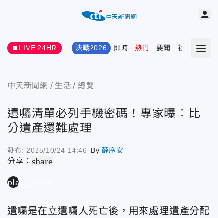
LIVE 24HR
決戰2026
即時
熱門
要聞
社會
娛樂
中天新聞網
生活
總覽
遺囑清單必列手機密碼！專家曝：比
分遺產還難處理
發布:
2025/10/24 14:46
By
薛序安
share
分享：
play_arrow
遺囑是在立遺囑人死亡後，用來處理遺產分配