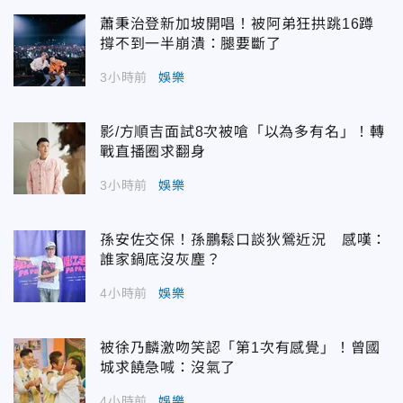
蕭秉治登新加坡開唱！被阿弟狂拱跳16蹲
撐不到一半崩潰：腿要斷了
3小時前
娛樂
影/方順吉面試8次被嗆「以為多有名」！轉
戰直播圈求翻身
3小時前
娛樂
孫安佐交保！孫鵬鬆口談狄鶯近況 感嘆：
誰家鍋底沒灰塵？
4小時前
娛樂
被徐乃麟激吻笑認「第1次有感覺」！曾國
城求饒急喊：沒氣了
4小時前
娛樂