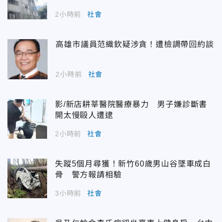
2小時前
社會
高雄市議員范織欽疑涉貪！遭檢調帶回約談
2小時前
社會
影/新店耕莘醫院醫療暴力 男子嫌診斷書
開太慢毆人遭逮
2小時前
社會
失蹤5個月尋獲！新竹60歲男山谷墜車成白
骨 警方報請相驗
3小時前
社會