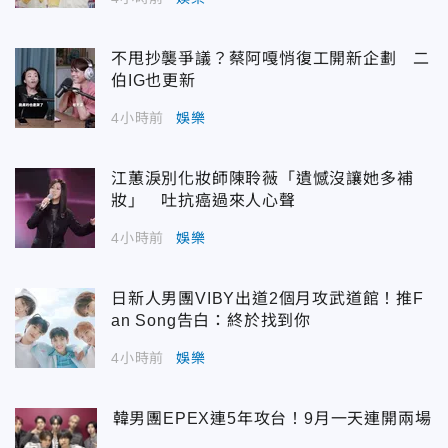
不甩抄襲爭議？蔡阿嘎悄復工開新企劃 二
伯IG也更新
4小時前
娛樂
江蕙淚別化妝師陳聆薇「遺憾沒讓她多補
妝」 吐抗癌過來人心聲
4小時前
娛樂
日新人男團VIBY出道2個月攻武道館！推F
an Song告白：終於找到你
4小時前
娛樂
韓男團EPEX連5年攻台！9月一天連開兩場