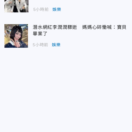
5小時前
娛樂
潛水網紅李潤潤驟逝 媽媽心碎慟喊：寶貝
畢業了
5小時前
娛樂