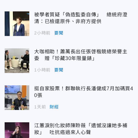
被學者質疑「偽造監委自傳」 總統府澄
清：已檢還原件、非府方提供
2小時前
要聞
大咖相助！蕭萬長出任張啓楷競總榮譽主
委 贈「珍藏30年限量錶」
1小時前
要聞
挺自家股票！群聯執行長潘健成7月加碼買4
0張
1天前
財經
江蕙淚別化妝師陳聆薇「遺憾沒讓她多補
妝」 吐抗癌過來人心聲