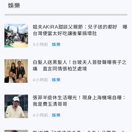
娛樂
姐夫AKIRA甜談父親節：兒子送的都好 曝
台灣便當太好吃讓後輩搞壞肚
3小時前
娛樂
白髮人送黑髮人！台玻夫人首發聲曝喪子之
痛 直言同情張柏芝處境
4小時前
娛樂
張菲半退休生活曝光！現身上海機場自曝：
我是費玉清哥哥
4小時前
娛樂