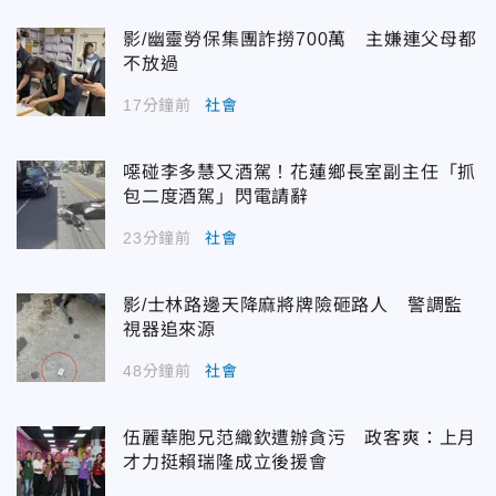
影/幽靈勞保集團詐撈700萬 主嫌連父母都
不放過
17分鐘前
社會
噁碰李多慧又酒駕！花蓮鄉長室副主任「抓
包二度酒駕」閃電請辭
23分鐘前
社會
影/士林路邊天降麻將牌險砸路人 警調監
視器追來源
48分鐘前
社會
伍麗華胞兄范織欽遭辦貪污 政客爽：上月
才力挺賴瑞隆成立後援會