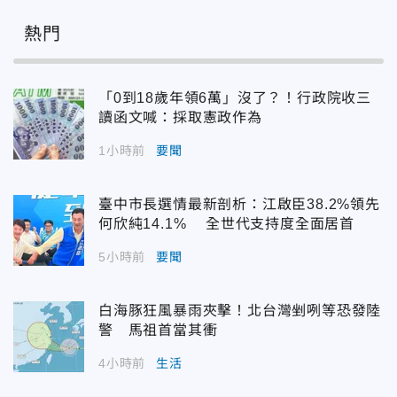
熱門
「0到18歲年領6萬」沒了？！行政院收三
讀函文喊：採取憲政作為
1小時前
要聞
臺中市長選情最新剖析：江啟臣38.2%領先
何欣純14.1% 全世代支持度全面居首
5小時前
要聞
白海豚狂風暴雨夾擊！北台灣剉咧等恐發陸
警 馬祖首當其衝
4小時前
生活