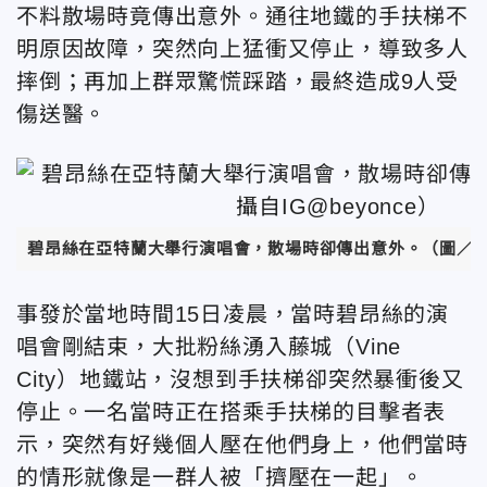
不料散場時竟傳出意外。通往地鐵的手扶梯不
明原因故障，突然
向上猛衝又停止，
導致多人
摔倒；再加上群眾驚慌踩踏，最終造成9人受
傷送醫。
碧昂絲在亞特蘭大舉行演唱會，散場時卻傳出意外。（圖／翻攝自
事發於當地時間15日凌晨，當時
碧昂絲的演
唱會剛結束，大批粉絲湧入
藤城（Vine
City
）地鐵站
，沒想到手扶梯卻突然暴衝後又
停止。
一名當時正在搭乘手扶梯的目擊者表
示，突然有好幾個人壓在他們身上，他們當時
的情形就像是一群人被「擠壓在一起」。