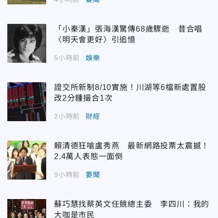
「小秦漢」張海漢驚傳68歲驟逝 昔合唱
〈明天會更好〉引追憶
5小時前
娛樂
證交所新制8/10實施！川湖等6檔新處置股
改2分鍾撮合1次
2小時前
財經
賴清德狂嗆盧秀燕 最新網路投票太震撼！
2.4萬人表態一面倒
9小時前
要聞
蘇巧慧找蔡英文任競總主委 李四川：我的
大咖是市民