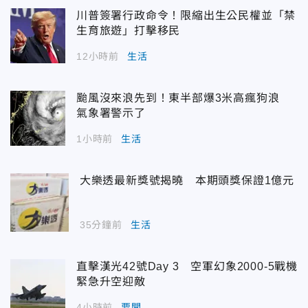
川普簽署行政命令！限縮出生公民權並「禁
生育旅遊」打擊移民
12小時前
生活
颱風沒來浪先到！東半部爆3米高瘋狗浪
氣象署警示了
1小時前
生活
大樂透最新獎號揭曉 本期頭獎保證1億元
35分鐘前
生活
直擊漢光42號Day 3 空軍幻象2000-5戰機
緊急升空迎敵
4小時前
要聞