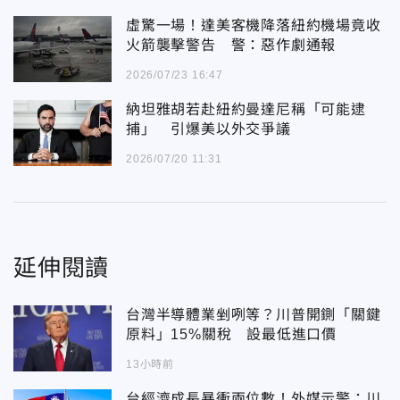
虛驚一場！達美客機降落紐約機場竟收
火箭襲擊警告 警：惡作劇通報
2026/07/23 16:47
納坦雅胡若赴紐約曼達尼稱「可能逮
捕」 引爆美以外交爭議
2026/07/20 11:31
延伸閱讀
台灣半導體業剉咧等？川普開鍘「關鍵
原料」15%關稅 設最低進口價
13小時前
台經濟成長暴衝兩位數！外媒示警：川