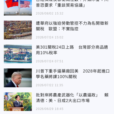
普恐要求「重談貿易協議」
2026/08/02 15:32
遭華府以強迫勞動管控不力為名開徵新
關稅 歐盟：不實指控
2026/07/24 15:02
美301關稅24日上路 台灣部分商品適
用10%稅率
2026/07/24 07:51
川普下重手逼藥廠回美 2028年起進口
學名藥將課100%關稅
2026/07/22 11:35
批對岸將農產武器化「以農逼政」 賴
清德：美、日成2大出口市場
2026/06/29 18:45