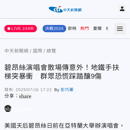
LIVE 24HR
決戰2026
即時
熱門
要聞
社會
娛樂
中天新聞網
國際
總覽
碧昂絲演唱會散場傳意外！地鐵手扶
梯突暴衝 群眾恐慌踩踏釀9傷
發布:
2025/07/16 17:22
By
彭巧蓁
share
分享：
play_arrow
美國天后碧昂絲日前在亞特蘭大舉辦演唱會，