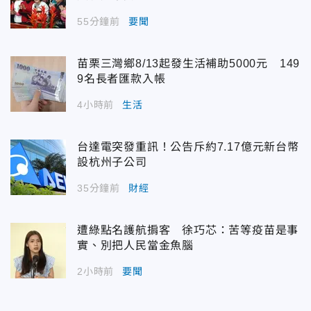
55分鐘前
要聞
苗栗三灣鄉8/13起發生活補助5000元 149
9名長者匯款入帳
4小時前
生活
台達電突發重訊！公告斥約7.17億元新台幣
設杭州子公司
35分鐘前
財經
遭綠點名護航掮客 徐巧芯：苦等疫苗是事
實、別把人民當金魚腦
2小時前
要聞