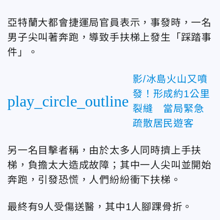
亞特蘭大都會
捷運局官員表示，事發時，一名
男子尖叫著奔跑，導致手扶梯上發生「踩踏事
件」。
影/冰島火山又噴
發！形成約1公里
play_circle_outline
裂縫 當局緊急
疏散居民遊客
另一名目擊者稱，由於太多人同時擠上手扶
梯，負擔太大造成故障；其中一人尖叫並開始
奔跑，引發恐慌，人們紛紛衝下扶梯。
最終有9人受傷送醫，其中1人腳踝骨折。