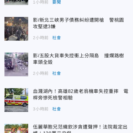
1小時前
要聞
影/新北三峽男子債務糾紛遭開槍 警桃園
攻堅逮3嫌
2小時前
社會
影/五股大貨車失控衝上分隔島 撞爛路樹
車頭全毀
2小時前
社會
血濺湖內！高雄82歲老翁機車失控重摔 電
桿旁慘死檢警相驗
3小時前
社會
伍麗華胞兄范織欽涉貪遭聲押！法院裁定出