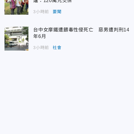
爐：120萬元交保
3小時前
要聞
台中女摩鐵遭餵毒性侵死亡 惡男遭判刑14
年6月
3小時前
社會