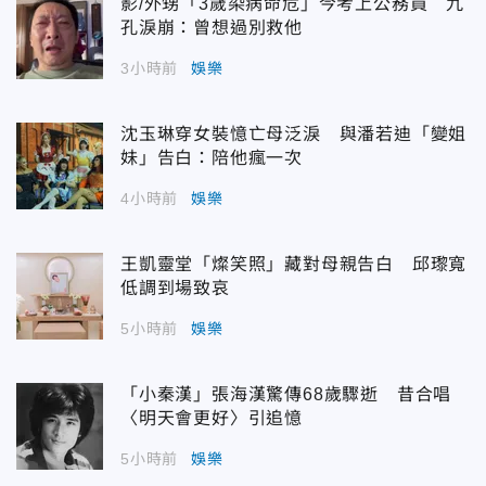
影/外甥「3歲染病命危」今考上公務員 九
孔淚崩：曾想過別救他
3小時前
娛樂
沈玉琳穿女裝憶亡母泛淚 與潘若迪「變姐
妹」告白：陪他瘋一次
4小時前
娛樂
王凱靈堂「燦笑照」藏對母親告白 邱瓈寬
低調到場致哀
5小時前
娛樂
「小秦漢」張海漢驚傳68歲驟逝 昔合唱
〈明天會更好〉引追憶
5小時前
娛樂