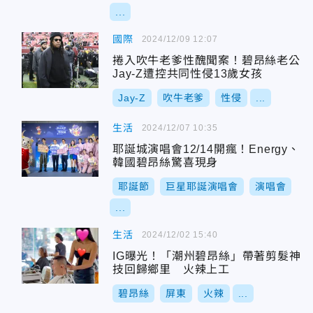
...
國際
2024/12/09 12:07
捲入吹牛老爹性醜聞案！碧昂絲老公
Jay-Z遭控共同性侵13歲女孩
Jay-Z
吹牛老爹
性侵
...
生活
2024/12/07 10:35
耶誕城演唱會12/14開瘋！Energy、
韓國碧昂絲驚喜現身
耶誕節
巨星耶誕演唱會
演唱會
...
生活
2024/12/02 15:40
IG曝光！「潮州碧昂絲」帶著剪髮神
技回歸鄉里 火辣上工
碧昂絲
屏東
火辣
...