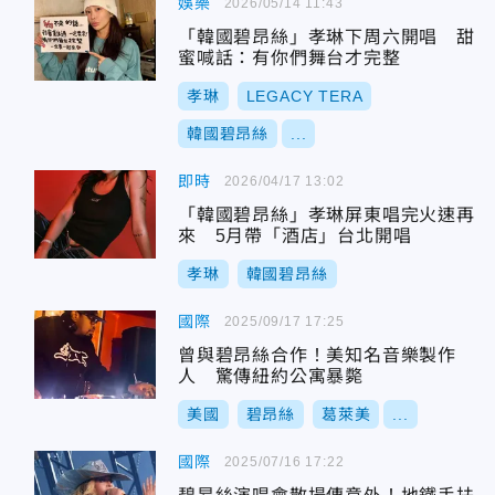
娛樂
2026/05/14 11:43
「韓國碧昂絲」孝琳下周六開唱 甜
蜜喊話：有你們舞台才完整
孝琳
LEGACY TERA
韓國碧昂絲
...
即時
2026/04/17 13:02
「韓國碧昂絲」孝琳屏東唱完火速再
來 5月帶「酒店」台北開唱
孝琳
韓國碧昂絲
國際
2025/09/17 17:25
曾與碧昂絲合作！美知名音樂製作
人 驚傳紐約公寓暴斃
美國
碧昂絲
葛萊美
...
國際
2025/07/16 17:22