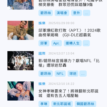
碧昂絲演唱會散場傳意外！地鐵手扶
梯突暴衝 群眾恐慌踩踏釀9傷
碧昂絲
演唱會
意外
...
娛樂
2025/01/29 09:00
邱軍爆紅歌打敗〈APT.〉！2024歌
曲榜單揭曉 (G)I-DLE超霸氣
邱軍
Apt.
運轉人生
...
國際
2024/12/27 13:04
影/碧昂絲宣揚暴力？獻唱NFL「比
槍」遭球迷怒轟
碧昂絲
NFL
球迷
...
娛樂
2024/12/10 16:22
女神孝琳要來了！將辣翻新北耶誕
城 還有告五人唱壓軸
孝琳
新北耶誕城
韓國碧昂絲