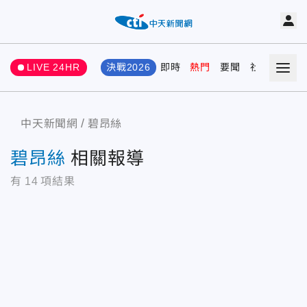
LIVE 24HR
決戰2026
即時
熱門
要聞
社會
娛樂
中天新聞網
碧昂絲
碧昂絲
相關報導
有
14
項結果