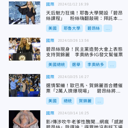
國際
2024/11/12 16:39
天后魅力狂燒！耶魯大學開設「碧昂
絲課程」 粉絲嗨翻敲碗：拜託本人
授課
美國
耶魯大學
碧昂絲
...
國際
2024/10/26 13:56
碧昂絲現身！民主黨造勢大會上表態
支持賀錦麗 李奧納多IG發文幫催票
美國總統
選舉
李奧納多
...
國際
2024/10/25 16:27
選情緊繃！歐巴馬、賀錦麗首合體催
票「2萬人擠爆現場」 碧昂絲將現
身站台
美國
總統
賀錦麗
...
國際
2024/10/14 16:25
影/傳涉吹牛老爹性醜聞...網瘋「感謝
碧昂絲」陰謀論：得罪她沒有好下場