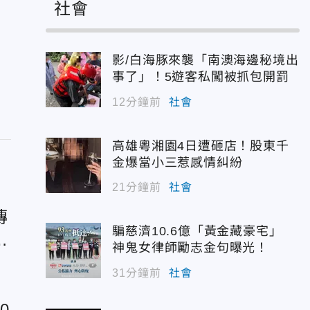
社會
影/白海豚來襲「南澳海邊秘境出
事了」！5遊客私闖被抓包開罰
12分鐘前
社會
高雄粵湘園4日遭砸店！股東千
金爆當小三惹感情糾紛
21分鐘前
社會
傳
騙慈濟10.6億「黃金藏豪宅」
5
神鬼女律師勵志金句曝光！
31分鐘前
社會
0