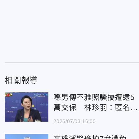
相關報導
噁男傳不雅照騷擾遭逮5
萬交保 林珍羽：匿名不
是護身符
2026/07/03 16:00
高雄淫警偷拍7女遭免