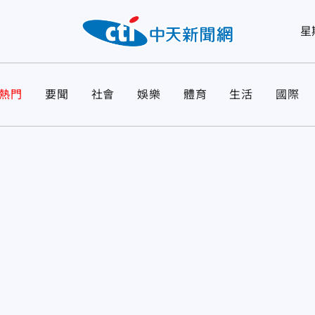
星
熱門
要聞
社會
娛樂
體育
生活
國際