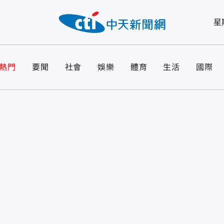
星
熱門
要聞
社會
娛樂
體育
生活
國際