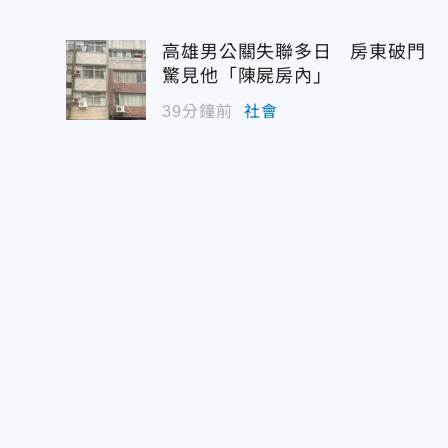
高雄男公關失聯多日 房東破門
驚見他「陳屍房內」
39分鐘前
社會