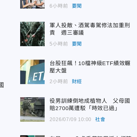
6小時前
要聞
軍人投敵、酒駕毒駕修法加重刑
責 週三審議
5小時前
要聞
台股狂飆！10檔神級ETF績效輾
壓大盤
2小時前
財經
國
役男訓練倒地成植物人 父母國
賠2700萬遭駁「時效已過」
2026/07/09 10:00
社會