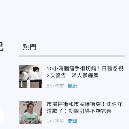
免
熱門
10小時腦瘤手術切錯！日醫忽視
2次警告 婦人慘癱瘓
5小時前
健康
市場掃街和市民爆衝突！沈伯洋
道歉了：動線引導不夠完善
1小時前
要聞