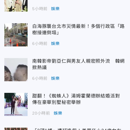
5小時前
娛樂
白海豚襲台北市災情最新！多個行政區「路
樹接連倒塌」
6小時前
娛樂
南韓影帝劉亞仁與男友人親密照外流 韓網
掀熱議
6小時前
娛樂
甜翻！《蜘蛛人》湯姆霍蘭德辦結婚派對
傳在豪華別墅秘密舉辦
20小時前
娛樂