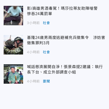
影/高雄男酒毒駕！瑪莎拉蒂友助陣嗆警
慘吞24萬罰單
3小時前
社會
基隆24歲男兩度逃避補充兵徵集令 涉妨害
徵集罪判3月
4小時前
社會
喊話慈濟展開自淨！張景森提2建議：執行
長下台、成立外部調查小組
4小時前
要聞