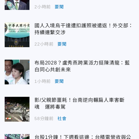
2小時前
要聞
國人入境烏干達遭扣護照被遣返！外交部：
持續連繫交涉
22小時前
要聞
布局2028？盧秀燕跨黨派力挺陳清龍：藍
白同心共創未來
1小時前
要聞
影/父親節噩耗！台南逆向輾扁人車害斷
魂 運將毒駕
58分鐘前
社會
台股1分鐘！下週看這邊：台積電營收與公