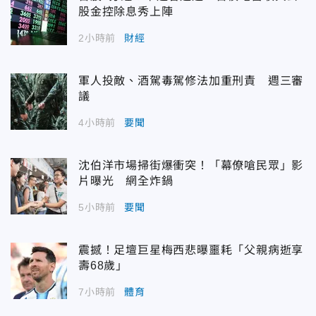
股金控除息秀上陣
2小時前
財經
軍人投敵、酒駕毒駕修法加重刑責 週三審
議
4小時前
要聞
沈伯洋市場掃街爆衝突！「幕僚嗆民眾」影
片曝光 網全炸鍋
5小時前
要聞
震撼！足壇巨星梅西悲曝噩耗「父親病逝享
壽68歲」
7小時前
體育