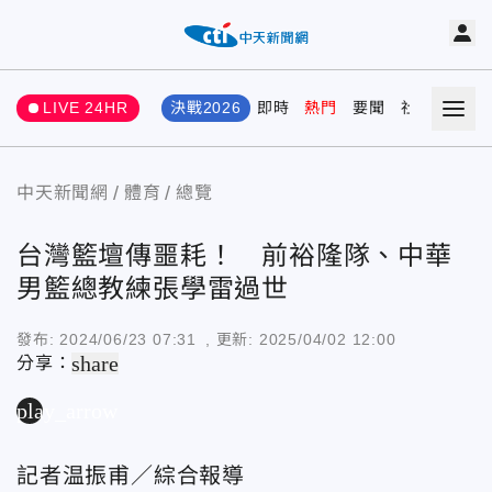
LIVE 24HR
決戰2026
即時
熱門
要聞
社會
娛樂
中天新聞網
體育
總覽
台灣籃壇傳噩耗！ 前裕隆隊、中華
男籃總教練張學雷過世
發布:
2024/06/23 07:31
, 更新:
2025/04/02 12:00
share
分享：
play_arrow
記者温振甫／綜合報導