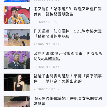
怎又是你！哈孝遠SBL場邊又爆粗口罵
裁判 籃協發聲明警告
2026/04/30 17:20
仰天長嘯、防守漏掉 SBL陳孝榕大意
「遭裕隆灌籃準絕殺」
2026/04/17 15:32
政府將編30億元保護國產車 經濟部說
明3大具體重點
2026/02/12 15:56
裕隆千金開賓利遭酸！網憶「吳季穎事
件」 她無奈：怎編出來的
2026/01/30 07:32
IG公開後慘成箭靶！嚴凱泰女兒開賓利
遭砲翻