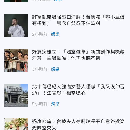
許富凱開唱強碰白海豚！苦笑喊「辦小巨蛋
有多難」 思念亡父忍不住淚崩
2小時前
娛樂
好友突離世！「溫室雜草」新曲創作契機藏
洋蔥 主唱慟喊：他再也聽不到
3小時前
娛樂
北市傳經紀人強吻女藝人噁喊「我又沒伸舌
頭」！法官怒：相當噁心
5小時前
娛樂
過度悲痛？台玻夫人徐莉玲長子亡意外掀婆
媳隔空交火