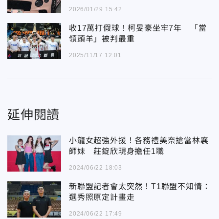
2026/01/29 15:42
收17萬打假球！柯旻豪坐牢7年 「當
領頭羊」被判最重
2025/11/17 12:01
延伸閱讀
小龍女超強外援！各務禮美奈搶當林襄
師妹 莊錠欣現身擔任1職
2024/06/22 18:03
新聯盟記者會太突然！T1聯盟不知情：
選秀照原定計畫走
2024/06/22 17:49