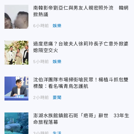
南韓影帝劉亞仁與男友人親密照外流 韓網
掀熱議
6小時前
娛樂
過度悲痛？台玻夫人徐莉玲長子亡意外掀婆
媳隔空交火
5小時前
娛樂
沈伯洋團隊市場掃街嗆民眾！楊植斗抓包雙
標酸：看名嘴青鳥怎護航
2小時前
要聞
澎湖水族館鎮館石斑「疤哥」辭世 33年生
命旅程落幕
3小時前
生活