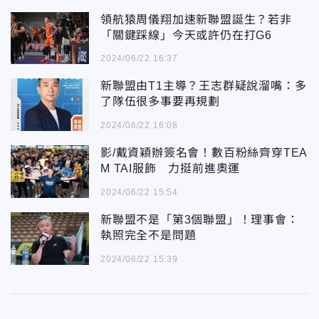
領航猿周儀翔加速新聯盟誕生？若非
「關鍵踩線」今天或許仍在打G6
2024/06/22 16:37
新聯盟由T1主導？王志群疑說溜嘴：多
了隊伍很多事要再規劃
2024/06/22 16:08
影/戴資穎辦簽名會！數百粉絲齊穿TEA
M TAI服飾 力挺前進奧運
2024/06/22 15:54
新聯盟不是「第3個聯盟」！理事會：
執照完全不是問題
2024/06/22 15:39