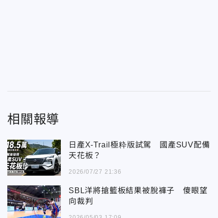
相關報導
日產X-Trail極粋版試駕 國產SUV配備
天花板？
2026/07/27 21:36
SBL洋將搶籃板結果被脫褲子 傻眼望
向裁判
2026/05/03 17:09