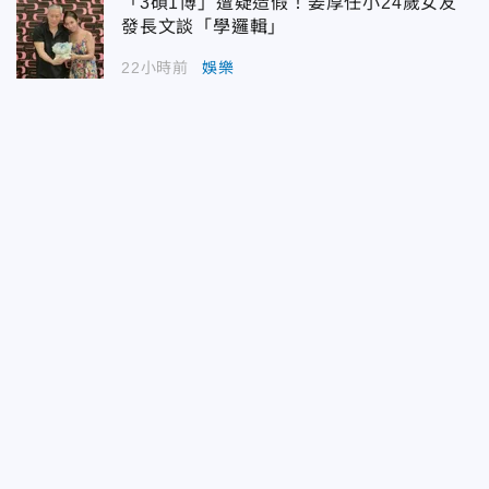
「3碩1博」遭疑造假！姜厚任小24歲女友
發長文談「學邏輯」
22小時前
娛樂