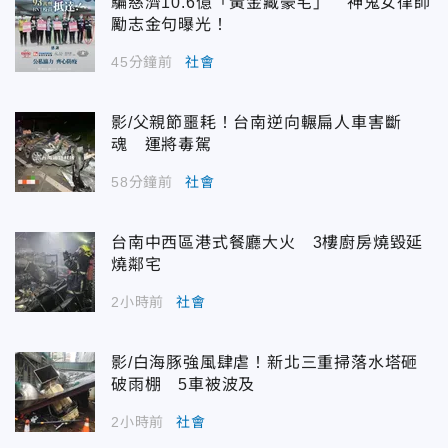
騙慈濟10.6億「黃金藏豪宅」 神鬼女律師
勵志金句曝光！
45分鐘前
社會
影/父親節噩耗！台南逆向輾扁人車害斷
魂 運將毒駕
58分鐘前
社會
台南中西區港式餐廳大火 3樓廚房燒毀延
燒鄰宅
2小時前
社會
影/白海豚強風肆虐！新北三重掃落水塔砸
破雨棚 5車被波及
2小時前
社會