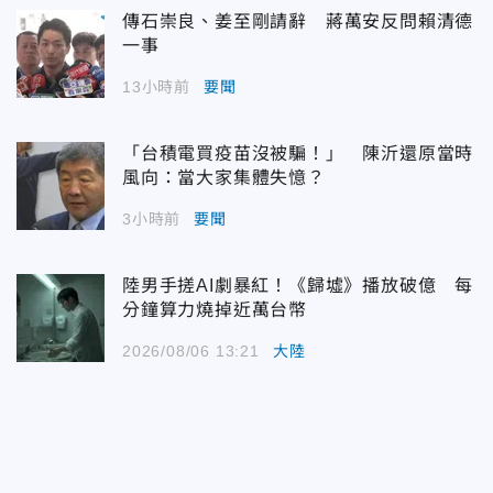
傳石崇良、姜至剛請辭 蔣萬安反問賴清德
一事
13小時前
要聞
「台積電買疫苗沒被騙！」 陳沂還原當時
風向：當大家集體失憶？
3小時前
要聞
陸男手搓AI劇暴紅！《歸墟》播放破億 每
分鐘算力燒掉近萬台幣
2026/08/06 13:21
大陸