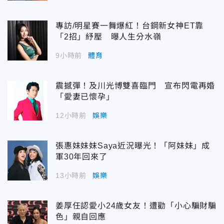
專訪/明星賽一舞爆紅！台鋼新女神ET靠
「2招」紓壓 曝人生分水嶺
9小時前
體育
震撼彈！及川光博雙喜臨門 宣布閃電再婚
「愛妻已懷孕」
12小時前
娛樂
張惠妹妹妹Saya近況曝光！「阿妹妹」成
軍30年回來了
13小時前
娛樂
姜厚任認愛小24歲女友！遭勸「小心騙財騙
色」親自回應