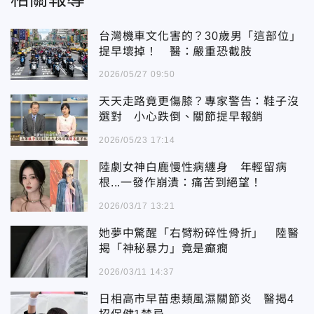
台灣機車文化害的？30歲男「這部位」
提早壞掉！ 醫：嚴重恐截肢
2026/05/27 09:50
天天走路竟更傷膝？專家警告：鞋子沒
選對 小心跌倒、關節提早報銷
2026/05/23 17:14
陸劇女神白鹿慢性病纏身 年輕留病
根...一發作崩潰：痛苦到絕望！
2026/03/17 13:21
她夢中驚醒「右臂粉碎性骨折」 陸醫
揭「神秘暴力」竟是癲癇
2026/03/11 14:37
日相高市早苗患類風濕關節炎 醫揭4