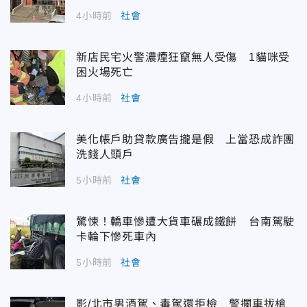
4小時前
社會
新店民宅火警濃煙狂竄無人受傷 1貓咪受
困火場死亡
4小時前
社會
美化帳戶助貸款廣告攏是假 上當恐成詐團
洗錢人頭戶
5小時前
社會
驚悚！轎車慘遭大貨車碾成鐵餅 台南駕駛
卡輪下慘死車內
5小時前
社會
影/北市男酒駕、毒駕還拒檢 警攔車拔槍