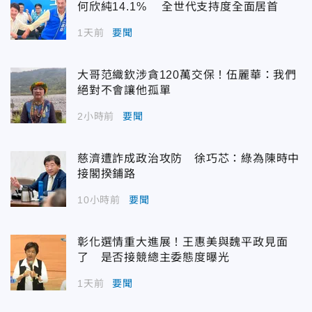
何欣純14.1% 全世代支持度全面居首
1天前
要聞
大哥范織欽涉貪120萬交保！伍麗華：我們
絕對不會讓他孤單
2小時前
要聞
慈濟遭詐成政治攻防 徐巧芯：綠為陳時中
接閣揆鋪路
10小時前
要聞
彰化選情重大進展！王惠美與魏平政見面
了 是否接競總主委態度曝光
1天前
要聞