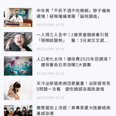
中年男「不菸不酒不吃檳榔」脖子痛無
硬塊！疑喉嚨痛竟罹「扁桃腺癌」
2023/12/04 16:32
一人得三人全中！2歲男童腺病毒引發
「咽喉結膜熱」 醫：3兄弟交叉感染
都中標
2023/12/04 15:50
人口老化太快！健保費2025年恐調漲？
健保署長石崇良曝2大變數
2023/12/04 13:30
天冷泌尿道疾病恐更嚴重！泌尿道常見
5問題一次看 愛吃鍋感染風險激增
2023/12/04 13:00
黴漿菌加上流感！美專家憂大陸嚴峻病
毒感染潮