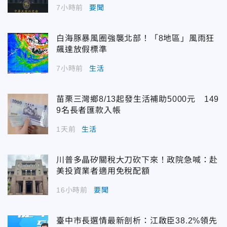
7小時前
要聞
白海豚暴風圈強襲北部！「8地區」風雨狂
飆達放假標準
7小時前
生活
苗栗三灣鄉8/13起發生活補助5000元 149
9名長者匯款入帳
1天前
生活
川普多晶矽關稅大刀砍下來！政院急喊：赴
美投資業者適用免稅配額
16小時前
要聞
臺中市長選情最新剖析：江啟臣38.2%領先