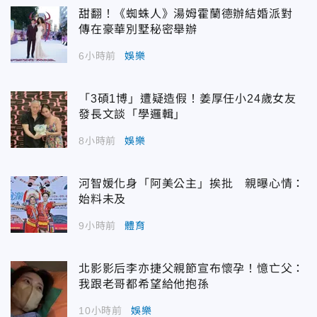
甜翻！《蜘蛛人》湯姆霍蘭德辦結婚派對
傳在豪華別墅秘密舉辦
6小時前
娛樂
「3碩1博」遭疑造假！姜厚任小24歲女友
發長文談「學邏輯」
8小時前
娛樂
河智媛化身「阿美公主」挨批 親曝心情：
始料未及
9小時前
體育
北影影后李亦捷父親節宣布懷孕！憶亡父：
我跟老哥都希望給他抱孫
10小時前
娛樂