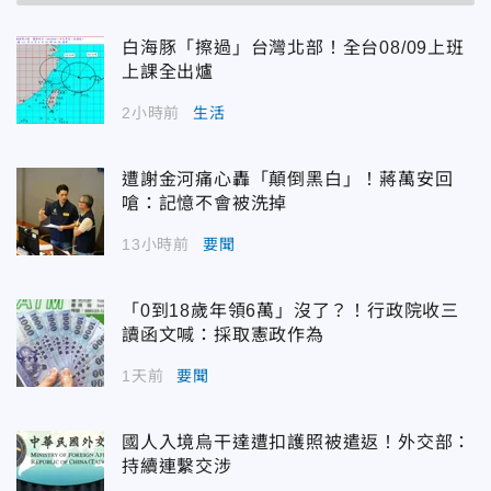
白海豚「擦過」台灣北部！全台08/09上班
上課全出爐
2小時前
生活
遭謝金河痛心轟「顛倒黑白」！蔣萬安回
嗆：記憶不會被洗掉
13小時前
要聞
「0到18歲年領6萬」沒了？！行政院收三
讀函文喊：採取憲政作為
1天前
要聞
國人入境烏干達遭扣護照被遣返！外交部：
持續連繫交涉