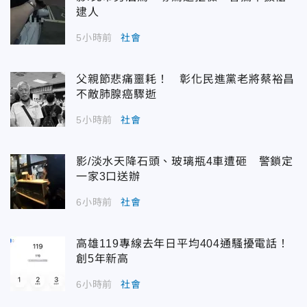
逮人
5小時前
社會
父親節悲痛噩耗！ 彰化民進黨老將蔡裕昌
不敵肺腺癌驟逝
5小時前
社會
影/淡水天降石頭、玻璃瓶4車遭砸 警鎖定
一家3口送辦
6小時前
社會
高雄119專線去年日平均404通騷擾電話！
創5年新高
6小時前
社會