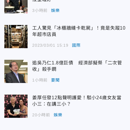
3小時前
娛樂
工人驚見「冰櫃牆縫卡乾屍」！竟是失蹤10
年超市店員
2023/03/01 15:19
國際
追吳乃仁1.8億巨債 經濟部擬祭「二次管
收」殺手鐧
1小時前
要聞
姜厚任發12點聲明護愛！駁小24歲女友當
小三：在講三小？
20小時前
娛樂