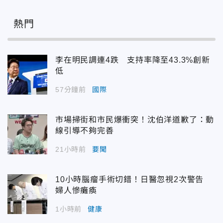
熱門
李在明民調連4跌 支持率降至43.3%創新
低
57分鐘前
國際
市場掃街和市民爆衝突！沈伯洋道歉了：動
線引導不夠完善
21小時前
要聞
10小時腦瘤手術切錯！日醫忽視2次警告
婦人慘癱瘓
1小時前
健康