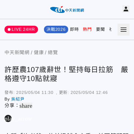
LIVE 24HR
決戰2026
即時
熱門
要聞
社會
娛樂
中天新聞網
健康
總覽
許歷農107歲辭世！堅持每日拉筋 嚴
格遵守10點就寢
發布:
2025/05/04 11:30
, 更新:
2025/05/04 12:46
By
吳紹尹
share
分享：
play_arrow