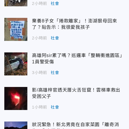
2小時前
社會
棄養8子女「捲款離家」！澎湖狠母回來
了？貼告示：我很愛我孩子
2小時前
社會
高雄阿sir累了嗎？巡邏車「整輛衝進園區」
1員警受傷
3小時前
社會
影/高雄梓官透天厝火舌狂竄！雲梯車救出
受困父子
1小時前
社會
狀況緊急！新北男竟在自家菜園「離奇消