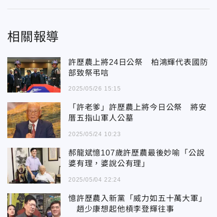
相關報導
許歷農上將24日公祭 柏鴻輝代表國防
部致祭弔唁
2025/05/26 15:15
「許老爹」許歷農上將今日公祭 將安
厝五指山軍人公墓
2025/05/24 10:23
郝龍斌憶107歲許歷農最後妙喻「公說
婆有理，婆說公有理」
2025/05/04 22:24
憶許歷農入新黨「威力如五十萬大軍」
趙少康想起他槓李登輝往事