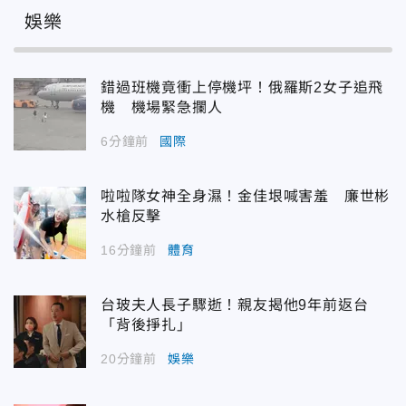
娛樂
錯過班機竟衝上停機坪！俄羅斯2女子追飛
機 機場緊急攔人
6分鐘前
國際
啦啦隊女神全身濕！金佳垠喊害羞 廉世彬
水槍反擊
16分鐘前
體育
台玻夫人長子驟逝！親友揭他9年前返台
「背後掙扎」
20分鐘前
娛樂