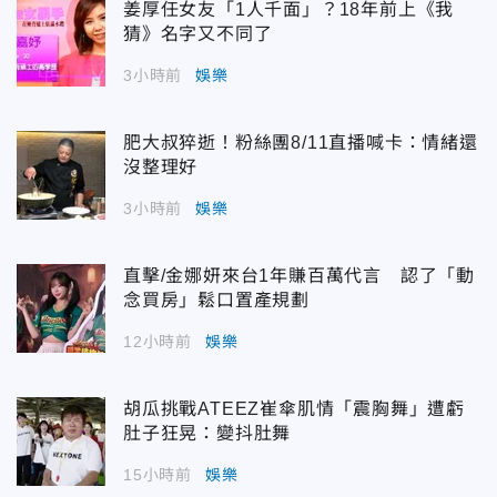
姜厚任女友「1人千面」？18年前上《我
猜》名字又不同了
3小時前
娛樂
肥大叔猝逝！粉絲團8/11直播喊卡：情緒還
沒整理好
3小時前
娛樂
直擊/金娜妍來台1年賺百萬代言 認了「動
念買房」鬆口置產規劃
12小時前
娛樂
胡瓜挑戰ATEEZ崔傘肌情「震胸舞」遭虧
肚子狂晃：變抖肚舞
15小時前
娛樂