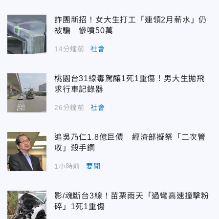
詐團新招！女大生打工「連領2月薪水」仍
被騙 慘噴50萬
14分鐘前
社會
桃園台31線毒駕釀1死1重傷！男大生拋飛
求行車記錄器
26分鐘前
社會
追吳乃仁1.8億巨債 經濟部擬祭「二次管
收」殺手鐧
1小時前
要聞
影/魂斷台3線！苗栗雨天「過彎高速撞擊粉
碎」1死1重傷