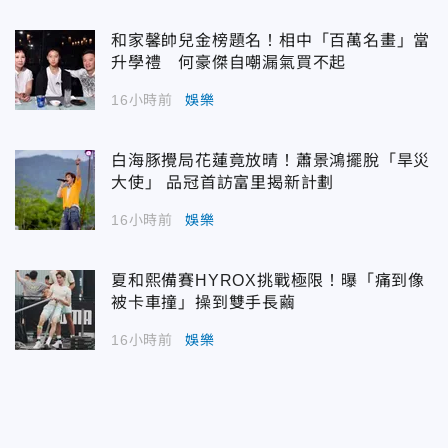
和家馨帥兒金榜題名！相中「百萬名畫」當
升學禮 何豪傑自嘲漏氣買不起
16小時前
娛樂
白海豚攪局花蓮竟放晴！蕭景鴻擺脫「旱災
大使」 品冠首訪富里揭新計劃
16小時前
娛樂
夏和熙備賽HYROX挑戰極限！曝「痛到像
被卡車撞」操到雙手長繭
16小時前
娛樂