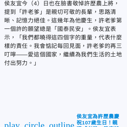
侯友宜今（4）日也在臉書
敬悼許歷農上將，
提到「許老爹」
是親切可敬的長輩，思路清
晰、記憶力絕佳。這幾年為他慶生，許老爹第
一個許的願望總是「國泰民安」。侯友宜表
示，「我們都曉得這四個字的重量，代表什麼
樣的責任。我會惦記每回見面，許老爹的再三
叮嚀——愛這個國家，繼續為我們生活的土地
付出努力。」
侯友宜為許歷農慶
祝107歲生日！親
play_circle_outline