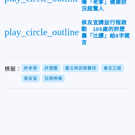
曝「老爹」健康狀
況超驚人
侯友宜請益行程啟
動 105歲的許歷
play_circle_outline
農「比讚」給8字箴
言
許老爹
許歷農
臺北榮民總醫院
養生之道
標籤：
侯友宜
拉筋伸展