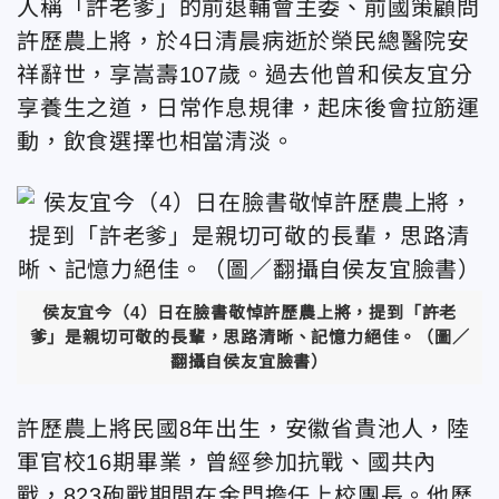
人稱「許老爹」的前退輔會主委、前國策顧問
許歷農上將，於4日清晨病逝於榮民總醫院安
祥辭世，享嵩壽107歲。過去他曾和侯友宜分
享養生之道，日常作息規律，
起床後會拉筋運
動，飲食選擇也相當清淡。
侯友宜今（4）日在臉書
敬悼許歷農上將，提到「許老
爹」是親切可敬的長輩，思路清晰、記憶力絕佳。（圖／
翻攝自侯友宜臉書）
許歷農上將民國8年出生，安徽省貴池人，陸
軍官校16期畢業，曾經參加抗戰、國共內
戰，823砲戰期間在金門擔任上校團長。他歷