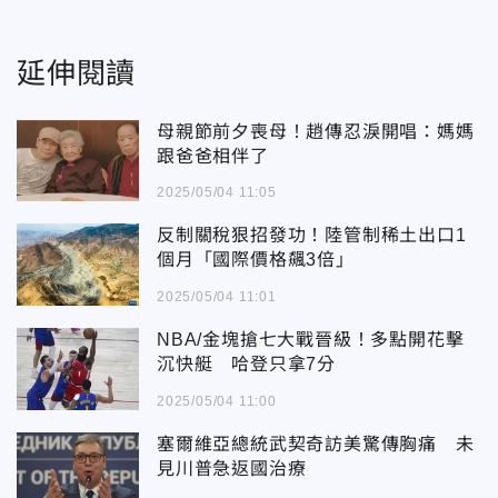
延伸閱讀
母親節前夕喪母！趙傳忍淚開唱：媽媽
跟爸爸相伴了
2025/05/04 11:05
反制關稅狠招發功！陸管制稀土出口1
個月「國際價格飆3倍」
2025/05/04 11:01
NBA/金塊搶七大戰晉級！多點開花擊
沉快艇 哈登只拿7分
2025/05/04 11:00
塞爾維亞總統武契奇訪美驚傳胸痛 未
見川普急返國治療