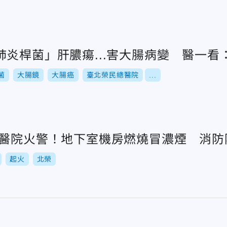
肺炎桿菌」肝膿瘍...害大腸病變 醫一看
菌
大腸鏡
大腸癌
臺北榮民總醫院
...
總醫院火警！地下室機房燃燒冒濃煙 消防
起火
北榮