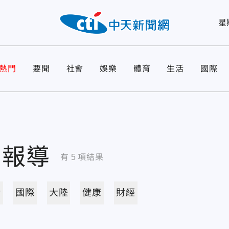
星
熱門
要聞
社會
娛樂
體育
生活
國際
關報導
有
5
項結果
活
國際
大陸
健康
財經