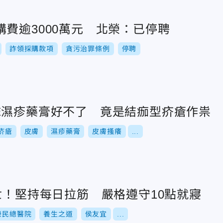
費逾3000萬元 北榮：已停聘
詐領採購款項
貪污治罪條例
停聘
抹濕疹藥膏好不了 竟是結痂型疥瘡作祟
疥瘡
皮膚
濕疹藥膏
皮膚搔癢
...
世！堅持每日拉筋 嚴格遵守10點就寢
榮民總醫院
養生之道
侯友宜
...