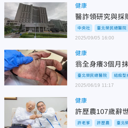
健康
醫詐領研究與採購
中央社
臺北榮民總醫院
2025/09/05 16:00
健康
翁全身癢3個月
臺北榮民總醫院
結痂型
2025/06/19 11:17
健康
許歷農107歲辭
許老爹
許歷農
臺北