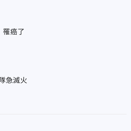
：罹癌了
隊急滅火