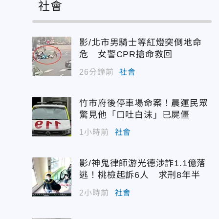
社會
影/北市男騎士等紅燈突倒地命
危 女警CPR搶命救回
26分鐘前
社會
竹市府後停車場命案！晨運民眾
驚見他「口吐白沫」已屍僵
1小時前
社會
影/神鬼律師游光德涉詐1.1億落
逃！桃檢起訴6人 求刑8年半
2小時前
社會