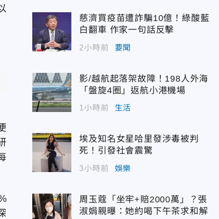
以
慈濟買疫苗遭詐騙10億！綠酸藍
白翻車 作家一句話反擊
2小時前
要聞
影/越航起落架故障！198人外海
「盤旋4圈」返航小港機場
1小時前
生活
天
便
埃及知名女星哈里發涉毒被判
研
死！引發社會震驚
每
3小時前
娛樂
%
周玉蔻「坐牢+賠2000萬」？張
淑娟親曝：她約喝下午茶求和解
深