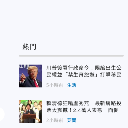
熱門
川普簽署行政命令！限縮出生公
民權並「禁生育旅遊」打擊移民
5小時前
生活
賴清德狂嗆盧秀燕 最新網路投
票太震撼！2.4萬人表態一面倒
2小時前
要聞