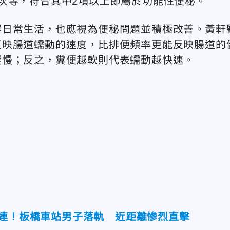
次等，符合其中2項以上即屬於功能性便秘。
響日常生活，也應視為便秘問題並積極改善。黃軒
反映腸道蠕動的速度，比排便頻率更能反映腸道的
緩慢；反之，糞便越軟則代表蠕動越快速。
相連！板橋車站男子落軌 近距離慘烈直擊