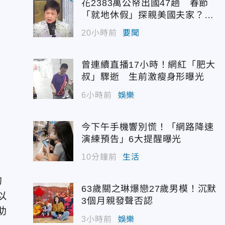
花2383萬公帑出國47趟 春節
「就地休假」探親美國夫家？徐
佳青回應了
20小時前
要聞
曾連續直播17小時！網紅「肥大
叔」驟逝 生前激瘦身形曝光
6小時前
娛樂
今下午手機響別慌！「網路降速
演練預告」6大提醒曝光
10分鐘前
生活
的
63歲關之琳爆戀27歲男模！沉默
以
3個月親發聲否認
助
3小時前
娛樂