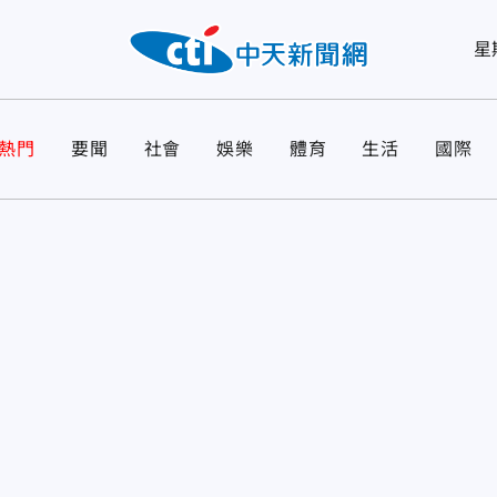
星
熱門
要聞
社會
娛樂
體育
生活
國際