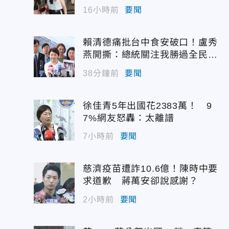
16小時前
要聞
賴清德痛批台中食安破口！盧秀
燕開撕：總統關注我勝過全民食
安
38分鐘前
要聞
徐佳青5年出國花2383萬！ 9
7%網友怒轟：太離譜
7小時前
要聞
慈濟疫苗遭詐10.6億！陳時中要
求道歉 蔣萬安卻說感謝？
2小時前
要聞