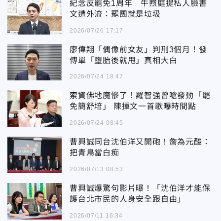
紀念反罷免1周年 牛煦庭提私人臉書
文遭外流：罷團就是垃圾
2026/07/26 17:17
廖偉翔「偶像前女友」判刑3個月！發
傳單「墮胎後就甩」真相大白
2026/07/24 18:47
索資佛地魔慘了！羅智強曾嗆發動「罷
免簡舒培」 陳揮文一首歌曝時間點
2026/07/24 08:45
曹興誠同台沈伯洋又開砲！詹為元酸：
把青鳥當白痴
2026/07/13 08:53
曹興誠爆驚句影片曝！「沈伯洋才能保
護台北市民的人身安全跟自由」
2026/07/11 16:34