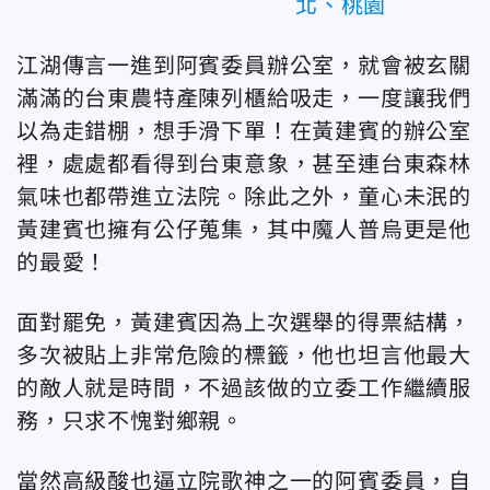
北、桃園
江湖傳言一進到阿賓委員辦公室，就會被玄關
滿滿的台東農特產陳列櫃給吸走，一度讓我們
以為走錯棚，想手滑下單！在黃建賓的辦公室
裡，處處都看得到台東意象，甚至連台東森林
氣味也都帶進立法院。除此之外，童心未泯的
黃建賓也擁有公仔蒐集，其中魔人普烏更是他
的最愛！
面對罷免，黃建賓因為上次選舉的得票結構，
多次被貼上非常危險的標籤，他也坦言他最大
的敵人就是時間，不過該做的立委工作繼續服
務，只求不愧對鄉親。
當然高級酸也逼立院歌神之一的阿賓委員，自