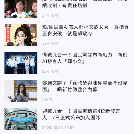
績收割、有責任切割
14小時前
影/國民黨AI言人鄭小文處女秀 直指真
正食安破口就是賴政府
19小時前
備戰九合一！國民黨發布新戰力 新創
AI發言人「鄭小文」
23小時前
鄭麗文認了「徐欣瑩與陳見賢至今沒見
面」 曝新竹縣整合內幕
1天前
迎戰九合一！國民黨精選4位新發言
人 7日正式公布加入團隊
2026/08/06 20:57