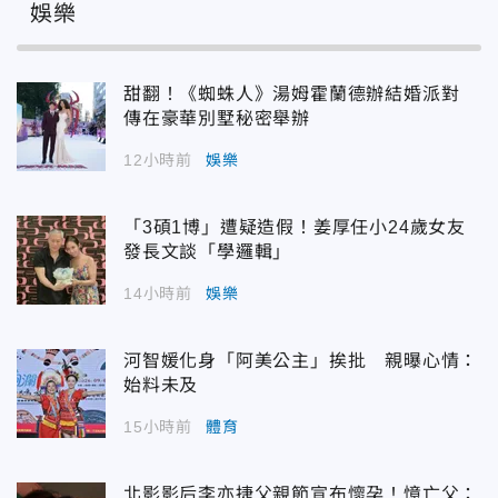
娛樂
甜翻！《蜘蛛人》湯姆霍蘭德辦結婚派對
傳在豪華別墅秘密舉辦
12小時前
娛樂
「3碩1博」遭疑造假！姜厚任小24歲女友
發長文談「學邏輯」
14小時前
娛樂
河智媛化身「阿美公主」挨批 親曝心情：
始料未及
15小時前
體育
北影影后李亦捷父親節宣布懷孕！憶亡父：