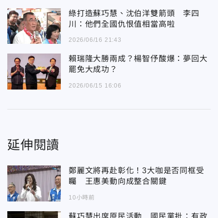
綠打造蘇巧慧、沈伯洋雙箭頭 李四
川：他們全國仇恨值相當高啦
2026/06/16 21:43
賴瑞隆大勝兩成？楊智伃酸爆：夢回大
罷免大成功？
2026/06/15 16:06
延伸閱讀
鄭麗文將再赴彰化！3大咖是否同框受
矚 王惠美動向成整合關鍵
10小時前
蘇巧慧出席原民活動 國民黨批：有政