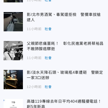
11小時前
社會
影/北市男酒駕、毒駕還拒檢 警攔車拔槍
逮人
11小時前
社會
父親節悲痛噩耗！ 彰化民進黨老將蔡裕昌
不敵肺腺癌驟逝
11小時前
社會
影/淡水天降石頭、玻璃瓶4車遭砸 警鎖定
一家3口送辦
12小時前
社會
高雄119專線去年日平均404通騷擾電話！
創5年新高