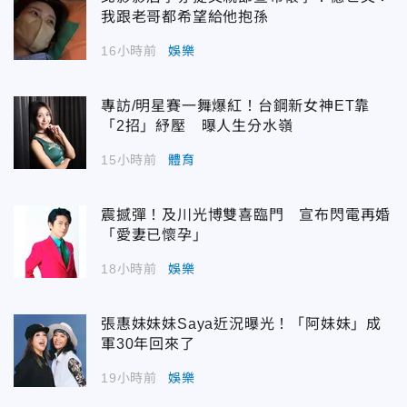
我跟老哥都希望給他抱孫
16小時前
娛樂
專訪/明星賽一舞爆紅！台鋼新女神ET靠
「2招」紓壓 曝人生分水嶺
15小時前
體育
震撼彈！及川光博雙喜臨門 宣布閃電再婚
「愛妻已懷孕」
18小時前
娛樂
張惠妹妹妹Saya近況曝光！「阿妹妹」成
軍30年回來了
19小時前
娛樂