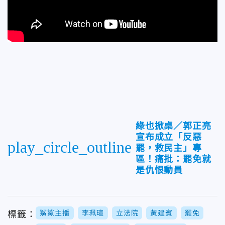
綠也掀桌／郭正亮
宣布成立「反惡
play_circle_outline
罷，救民主」專
區！痛批：罷免就
是仇恨動員
鯊鯊主播
李珮瑄
立法院
黃建賓
罷免
標籤：