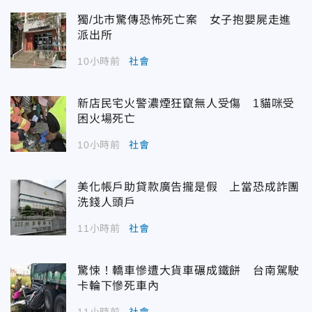
獨/北市驚傳恐怖死亡案 女子抱嬰屍走進
派出所
10小時前
社會
新店民宅火警濃煙狂竄無人受傷 1貓咪受
困火場死亡
10小時前
社會
美化帳戶助貸款廣告攏是假 上當恐成詐團
洗錢人頭戶
11小時前
社會
驚悚！轎車慘遭大貨車碾成鐵餅 台南駕駛
卡輪下慘死車內