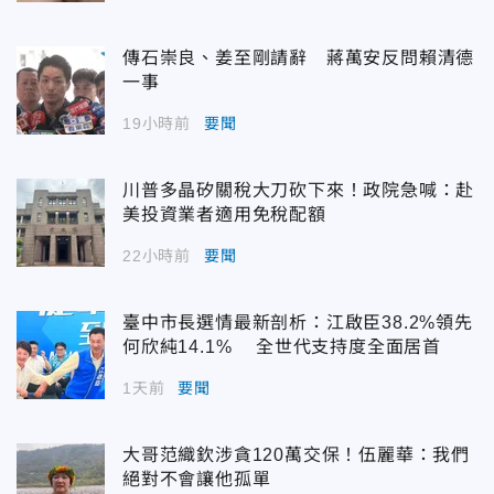
傳石崇良、姜至剛請辭 蔣萬安反問賴清德
一事
19小時前
要聞
川普多晶矽關稅大刀砍下來！政院急喊：赴
美投資業者適用免稅配額
22小時前
要聞
臺中市長選情最新剖析：江啟臣38.2%領先
何欣純14.1% 全世代支持度全面居首
1天前
要聞
大哥范織欽涉貪120萬交保！伍麗華：我們
絕對不會讓他孤單