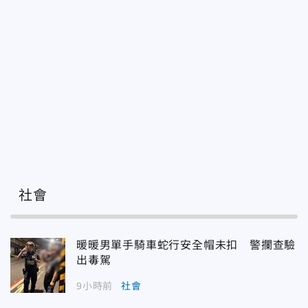
社會
暖暖男單手騎車蛇行安全帽未扣 警攔查驗
出毒駕
9小時前
社會