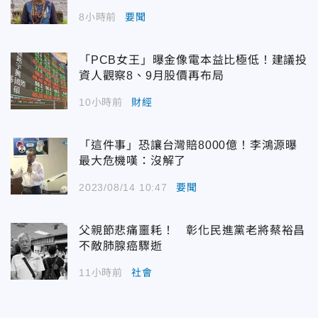
8小時前
要聞
「PCB女王」曝金像電本益比極低！建議投
資人觀察8、9月股價再布局
10小時前
財經
「這件事」恐讓台灣賠8000億！李鴻源曝
最大危機嘆：沒解了
2023/08/14 10:47
要聞
父親節悲痛噩耗！ 彰化民進黨老將蔡裕昌
不敵肺腺癌驟逝
11小時前
社會