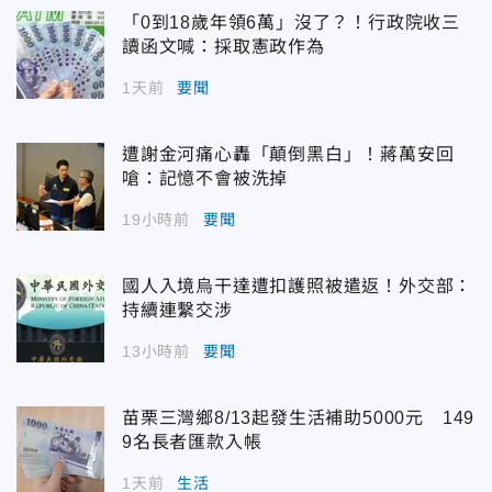
「0到18歲年領6萬」沒了？！行政院收三
讀函文喊：採取憲政作為
1天前
要聞
遭謝金河痛心轟「顛倒黑白」！蔣萬安回
嗆：記憶不會被洗掉
19小時前
要聞
國人入境烏干達遭扣護照被遣返！外交部：
持續連繫交涉
13小時前
要聞
苗栗三灣鄉8/13起發生活補助5000元 149
9名長者匯款入帳
1天前
生活