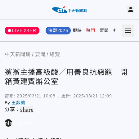
LIVE 24HR
決戰2026
即時
熱門
要聞
社會
娛樂
中天新聞網
要聞
總覽
鯊鯊主播高級酸／用善良抗惡罷 開
箱黃建賓辦公室
發布:
2025/03/21 10:08
, 更新:
2025/03/21 12:09
By
王鼎鈞
share
分享：
play_arrow